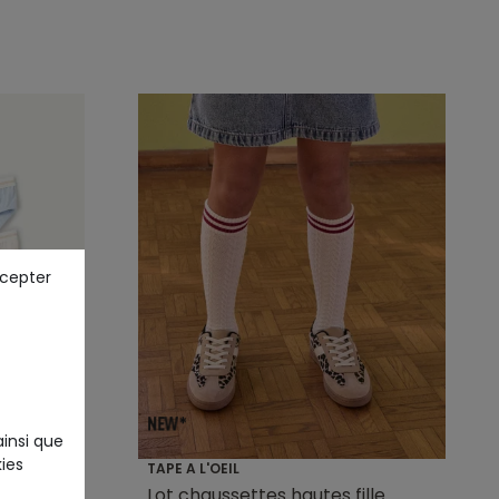
ccepter
ainsi que
ies
TAPE A L'OEIL
icolore
Lot chaussettes hautes fille