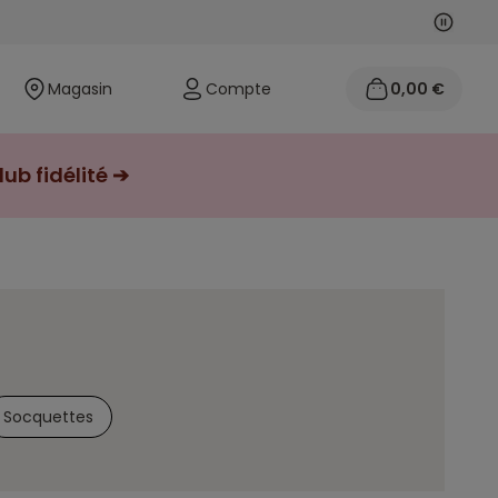
Suivan
Précéd
Magasin
Compte
0,00 €
ub fidélité ➔
Socquettes