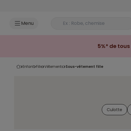
Accéder au contenu
Rechercher un produit
Menu
5%* de tous 
enfant
fille
vêtements
sous-vêtement fille
Culotte