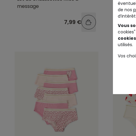
éventuel
message
léopard
de nos
p
d’intérê
7,99 €
Vous so
cookies"
cookies
utilisés.
Vos choi