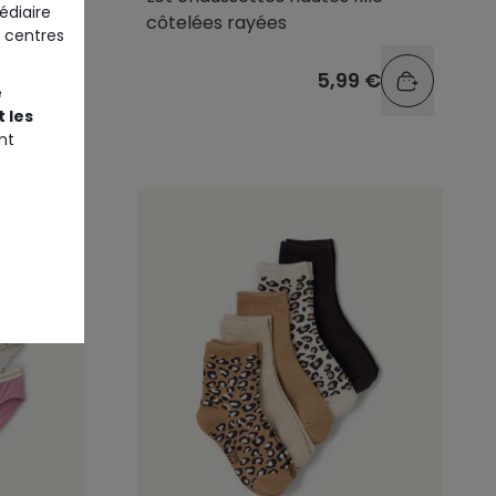
édiaire
côtelées rayées
 centres
9 €
5,99 €
e
 les
nt