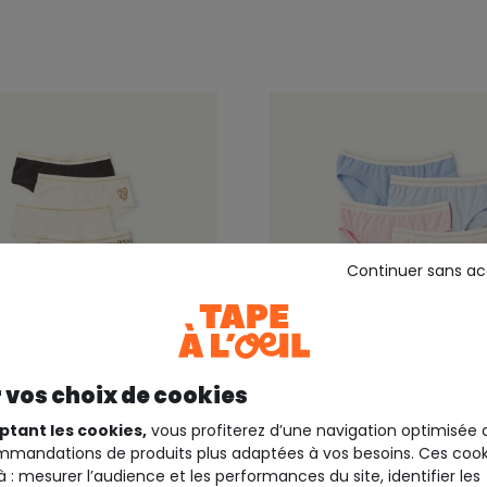
Continuer sans a
 vos choix de cookies
ptant les cookies,
vous profiterez d’une navigation optimisée 
mandations de produits plus adaptées à vos besoins. Ces cook
EIL
TAPE A L'OEIL
à : mesurer l’audience et les performances du site, identifier les
shortys fille imprimé
Lot de culottes fille mult