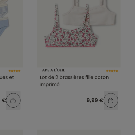
TAPE A L'OEIL
eues et
Lot de 2 brassières fille coton
imprimé
9 €
9,99 €