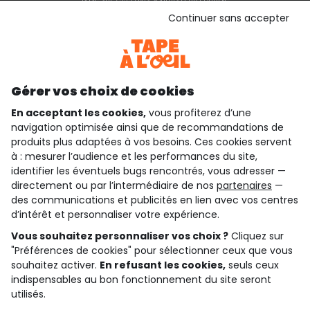
Voir l’attestation de confiance
Continuer sans accepter
Consulter les CGU
Téléchargez notre application
Découvrir notre application
Gérer vos choix de cookies
En acceptant les cookies,
vous profiterez d’une
navigation optimisée ainsi que de recommandations de
qui sommes-nous ?
produits plus adaptées à vos besoins. Ces cookies servent
à : mesurer l’audience et les performances du site,
besoin d'aide ?
identifier les éventuels bugs rencontrés, vous adresser —
directement ou par l’intermédiaire de nos
partenaires
—
le club fidélité
des communications et publicités en lien avec vos centres
d’intérêt et personnaliser votre expérience.
notre catalogue
Vous souhaitez personnaliser vos choix ?
Cliquez sur
"Préférences de cookies" pour sélectionner ceux que vous
souhaitez activer.
En refusant les cookies,
seuls ceux
Conditions générales de ventes et d'utilisation
indispensables au bon fonctionnement du site seront
Conditions d’utilisation des réseaux sociaux
utilisés.
Politique de confidentialité