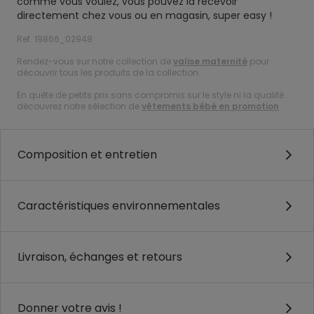
comme vous voulez, vous pouvez la recevoir
directement chez vous ou en magasin, super easy !
Ref. 19866_02948
Rendez-vous sur notre collection de
valise maternité
pour
découvrir tous les produits de la collection.
En quête de petits prix sans compromis sur le style ni la qualité :
découvrez notre sélection de
vêtements bébé en promotion
.
Composition et entretien
Caractéristiques environnementales
Livraison, échanges et retours
Donner votre avis !