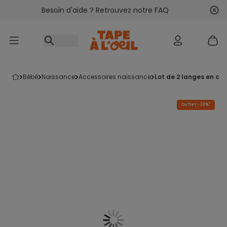
Besoin d'aide ? Retrouvez notre FAQ
Accéder au contenu
Sui
Pré
bébé
naissance
accessoires naissance
lot de 2 langes en co
Outlet -30%*