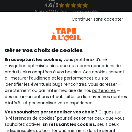
4.6/5
Basé sur 7 339 avis soumis à un contrôle
Voir l’attestation de confiance
Continuer sans accepter
Consulter les CGU
Téléchargez notre application
Découvrir notre application
Gérer vos choix de cookies
En acceptant les cookies,
vous profiterez d’une
navigation optimisée ainsi que de recommandations de
qui sommes-nous ?
produits plus adaptées à vos besoins. Ces cookies servent
à : mesurer l’audience et les performances du site,
besoin d'aide ?
identifier les éventuels bugs rencontrés, vous adresser —
directement ou par l’intermédiaire de nos
partenaires
—
le club fidélité
des communications et publicités en lien avec vos centres
d’intérêt et personnaliser votre expérience.
notre catalogue
Vous souhaitez personnaliser vos choix ?
Cliquez sur
"Préférences de cookies" pour sélectionner ceux que vous
souhaitez activer.
En refusant les cookies,
seuls ceux
indispensables au bon fonctionnement du site seront
Conditions générales de ventes et d'utilisation