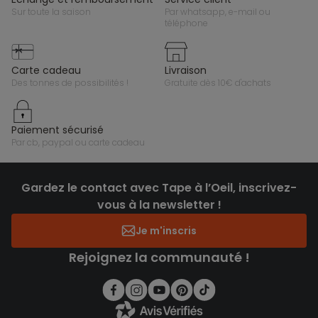
sur toute la saison
par whatsapp, e-mail ou
téléphone
carte cadeau
livraison
des tonnes de possibilités !
gratuite dès 10€ d'achats
paiement sécurisé
par cb, paypal ou carte cadeau
Gardez le contact avec Tape à l’Oeil, inscrivez-
vous à la newsletter !
Je m'inscris
Rejoignez la communauté !