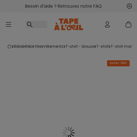
Besoin d'aide ? Retrouvez notre FAQ
Accéder au contenu
Sui
Pré
bébé
bébé fille
vêtements
t-shirt - blouse
t-shirt
t-shirt manc
Outlet -50%*