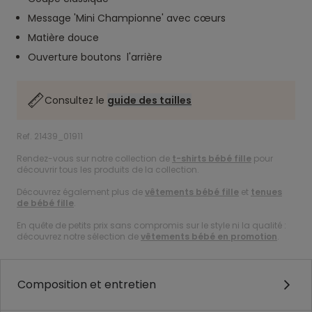
Message 'Mini Championne' avec cœurs
Matière douce
Ouverture boutons l'arrière
Consultez le
guide des tailles
Ref. 21439_01911
Rendez-vous sur notre collection de
t-shirts bébé fille
pour
découvrir tous les produits de la collection.
Découvrez également plus de
vêtements bébé fille
et
tenues
de bébé fille
.
En quête de petits prix sans compromis sur le style ni la qualité :
découvrez notre sélection de
vêtements bébé en promotion
.
Composition et entretien