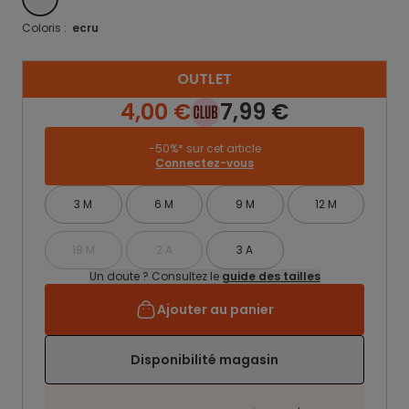
Coloris :
ecru
OUTLET
4,00 €
7,99 €
-50%* sur cet article
Connectez-vous
3 M
6 M
9 M
12 M
18 M
2 A
3 A
Un doute ? Consultez le
guide des tailles
Ajouter au panier
Disponibilité magasin