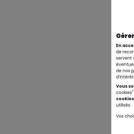
Gérer
En acce
de recom
servent 
éventuel
de nos
p
d’intérê
Vous so
cookies"
cookies
utilisés.
Vos choi