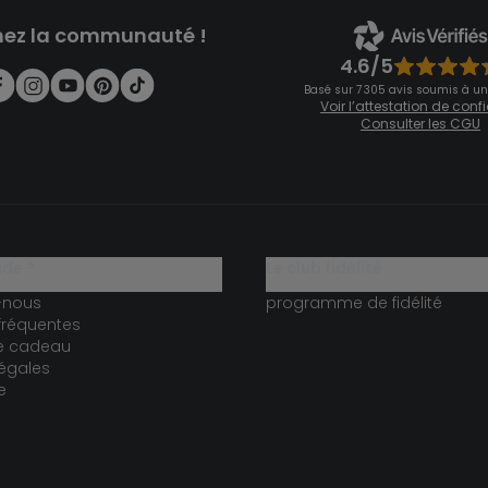
nez la communauté !
4.6/5
Basé sur 7 305 avis soumis à un
Voir l’attestation de con
Consulter les CGU
ide ?
le club fidélité
-nous
programme de fidélité
fréquentes
te cadeau
égales
e