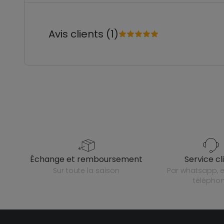
Avis clients (1)
échange et remboursement
service cl
sur toute la saison
par whatsapp, e-mail ou
télépho