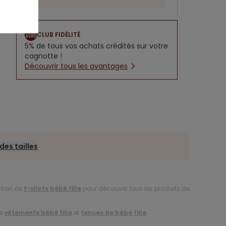
CLUB FIDÉLITÉ
5% de tous vos achats crédités sur votre
cagnotte !
Découvrir tous les avantages
des tailles
ction de
t-shirts bébé fille
pour découvrir tous les produits de
de
vêtements bébé fille
et
tenues de bébé fille
.