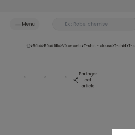
Accéder au contenu
Rechercher un produit
Menu
bébé
bébé fille
vêtements
t-shirt - blouse
t-shirt
t-
Partager
cet
article