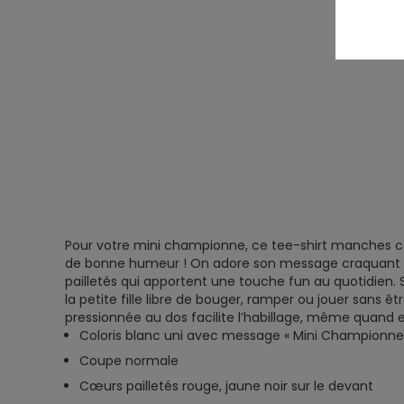
Pour votre mini championne, ce tee-shirt manches c
de bonne humeur ! On adore son message craquant et
pailletés qui apportent une touche fun au quotidien.
la petite fille libre de bouger, ramper ou jouer sans ê
pressionnée au dos facilite l’habillage, même quand 
Coloris blanc uni avec message « Mini Championne
Coupe normale
Cœurs pailletés rouge, jaune noir sur le devant