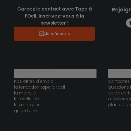
Gardez le contact avec Tape à
Rejoig
l’Oeil, inscrivez-vous à la
newsletter !
Je m'inscris
qui sommes-nous ?
besoin d'a
nos offres d'emploi
contactez
la fondation tape à l'oeil
questions 
la marque
solde car
le family lab
mentions l
les marques
plan du sit
guide taille