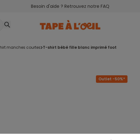
Besoin d'aide ? Retrouvez notre FAQ
shirt manches courtes
t-shirt bébé fille blanc imprimé foot
Outlet -50%*