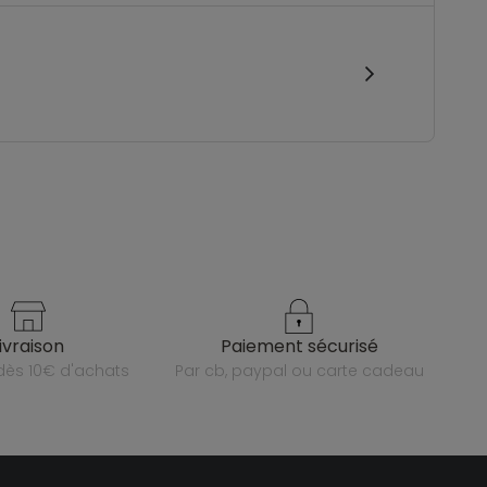
livraison
paiement sécurisé
e dès 10€ d'achats
par cb, paypal ou carte cadeau