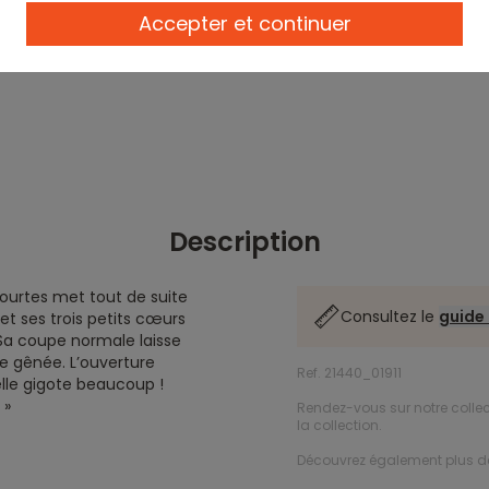
Accepter et continuer
Description
ourtes met tout de suite
Consultez le
guide 
 ses trois petits cœurs
 Sa coupe normale laisse
tre gênée. L’ouverture
Ref. 21440_01911
elle gigote beaucoup !
 »
Rendez-vous sur notre colle
la collection.
Découvrez également plus 