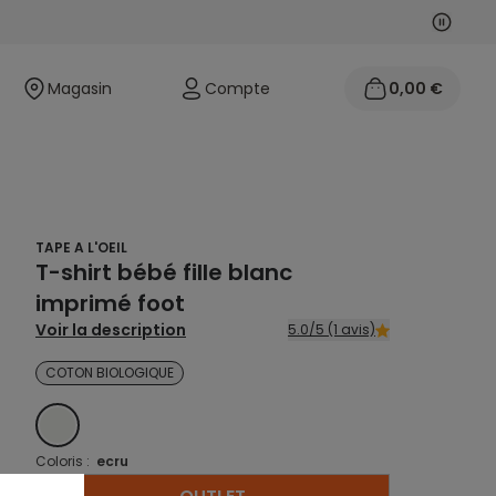
Suivan
Précéd
Magasin
Compte
0,00 €
TAPE A L'OEIL
T-shirt bébé fille blanc
imprimé foot
Voir la description
5.0/5 (1 avis)
COTON BIOLOGIQUE
ECRU
Coloris :
ecru