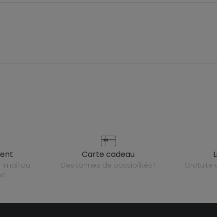
ient
carte cadeau
des tonnes de possibilités !
gratuit
ne