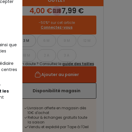
OUTLET
ccepter
4,00 €
7,99 €
-50%* sur cet article
Connectez-vous
3 M
6 M
9 M
12 M
ainsi que
ies
18 M
2 A
3 A
édiaire
Un doute ? Consultez le
guide des tailles
 centres
Ajouter au panier
e
Disponibilité magasin
 les
nt
Livraison offerte en magasin dès
10€ d'achat
Retour & échanges gratuits toute
la saison
Vendu et expédié par Tape à l'Oeil