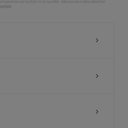
compromis sur le style ni la qualité : découvrez notre sélection
motion
.