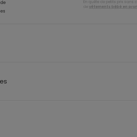
En quête de petits prix sans 
ide
de
vêtements bébé en pro
les
les