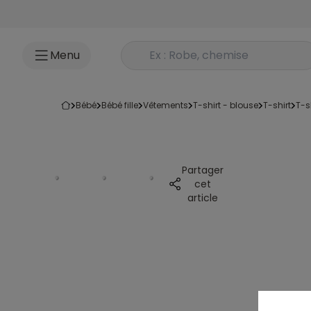
Accéder au contenu
Rechercher un produit
Menu
bébé
bébé fille
vêtements
t-shirt - blouse
t-shirt
t-
Partager
cet
article