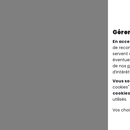
Gérer
En acce
de recom
servent 
éventuel
de nos
p
d’intérê
Vous so
cookies"
cookies
utilisés.
Vos choi