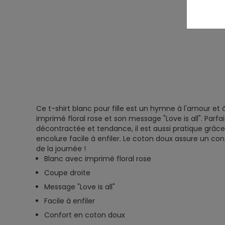
Ce t-shirt blanc pour fille est un hymne à l'amour et 
imprimé floral rose et son message "Love is all". Parfai
décontractée et tendance, il est aussi pratique grâce
encolure facile à enfiler. Le coton doux assure un con
de la journée !
Blanc avec imprimé floral rose
Coupe droite
Message "Love is all"
Facile à enfiler
Confort en coton doux