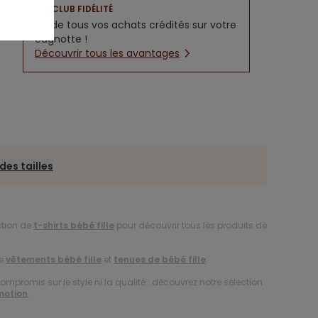
CLUB FIDÉLITÉ
5% de tous vos achats crédités sur votre
cagnotte !
Découvrir tous les avantages
des tailles
ction de
t-shirts bébé fille
pour découvrir tous les produits de
de
vêtements bébé fille
et
tenues de bébé fille
.
compromis sur le style ni la qualité : découvrez notre sélection
motion
.