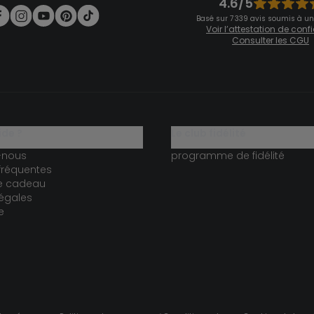
4.6/5
Basé sur 7 339 avis soumis à un
Voir l’attestation de con
Consulter les CGU
ide ?
le club fidélité
-nous
programme de fidélité
fréquentes
te cadeau
égales
e