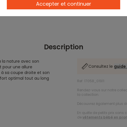
Accepter et continuer
Description
à la nature avec son
Consultez le
guide 
t pour une allure
 à sa coupe droite et son
fort optimal tout au long
Ref. 17058_01911
Rendez-vous sur notre colle
la collection.
Découvrez également plus 
En quête de petits prix sans 
de
vêtements bébé en pro