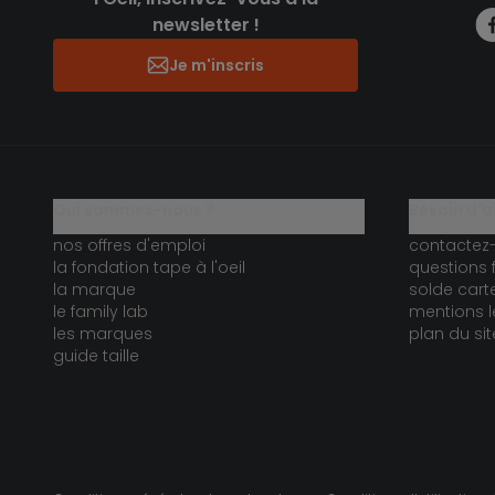
newsletter !
Je m'inscris
qui sommes-nous ?
besoin d'a
nos offres d'emploi
contactez
la fondation tape à l'oeil
questions 
la marque
solde car
le family lab
mentions l
les marques
plan du sit
guide taille