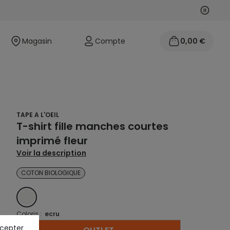
Suivan
Précéd
Magasin
Compte
0,00 €
TAPE A L'OEIL
T-shirt fille manches courtes
imprimé fleur
Voir la description
COTON BIOLOGIQUE
ECRU
Coloris :
ecru
ccepter