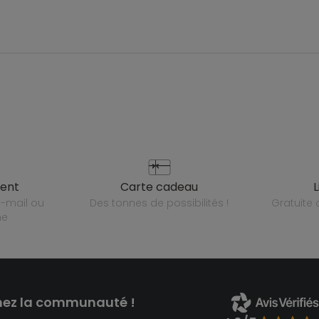
ient
carte cadeau
des tonnes de possibilités !
gratuit
ne
nez la communauté !