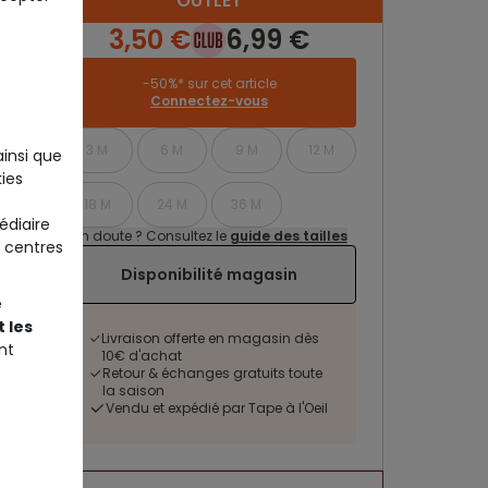
OUTLET
3,50 €
6,99 €
-50%* sur cet article
Connectez-vous
3 M
6 M
9 M
12 M
ainsi que
ies
18 M
24 M
36 M
édiaire
Un doute ? Consultez le
guide des tailles
 centres
Disponibilité magasin
e
 les
Livraison offerte en magasin dès
nt
10€ d'achat
Retour & échanges gratuits toute
la saison
Vendu et expédié par Tape à l'Oeil