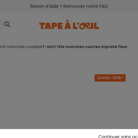
Besoin d'aide ? Retrouvez notre FAQ
shirt manches courtes
t-shirt fille manches courtes imprimé fleur
Outlet -50%*
Continuer sans a