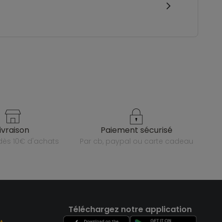
livraison
paiement sécurisé
e dès 10€ d'achats
par cb, paypal ou carte cadeau
Téléchargez notre application