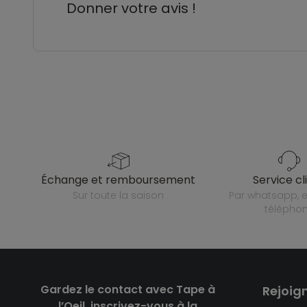
Donner votre avis !
échange et remboursement
service cl
sur toute la saison
par whatsapp, e-mail ou
télépho
Gardez le contact avec Tape à
Rejoig
l’Oeil, inscrivez-vous à la