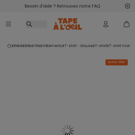
Besoin d'aide ? Retrouvez notre FAQ
Accéder au contenu
Sui
Pré
bébé
bébé fille
vêtements
t-shirt - blouse
t-shirt
t-shirt manc
Outlet -50%*