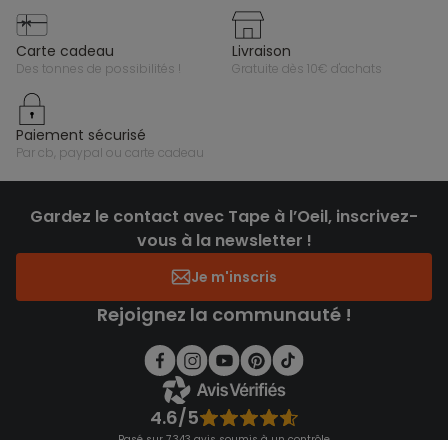
carte cadeau
livraison
des tonnes de possibilités !
gratuite dès 10€ d'achats
paiement sécurisé
par cb, paypal ou carte cadeau
Gardez le contact avec Tape à l’Oeil, inscrivez-
vous à la newsletter !
Je m'inscris
Rejoignez la communauté !
4.6/5
Basé sur 7 343 avis soumis à un contrôle