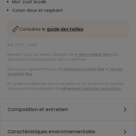
Mot 'cool' brodé
Coton doux et respirant
Consultez le
guide des tailles
Ref. 17077_02011
Rendez-vous sur notre collection de
t-shirts bébé fille
pour
découvrir tous les produits de la collection.
Découvrez également plus de
vêtements bébé fille
et
tenues
de bébé fille
.
En quête de petits prix sans compromis sur le style ni la qualité :
découvrez notre sélection de
vêtements bébé en promotion
.
Composition et entretien
Caractéristiques environnementales