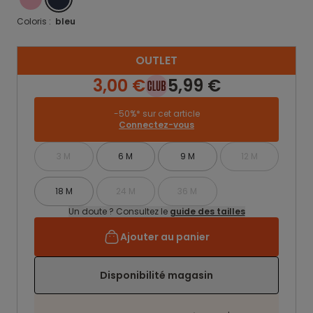
Coloris :
bleu
OUTLET
3,00 €
5,99 €
-50%* sur cet article
Connectez-vous
3 M
6 M
9 M
12 M
18 M
24 M
36 M
Un doute ? Consultez le
guide des tailles
Ajouter au panier
Disponibilité magasin