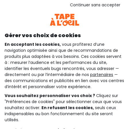
Voir l’attestation de confiance
Continuer sans accepter
Consulter les CGU
Téléchargez notre application
Découvrir notre application
Gérer vos choix de cookies
En acceptant les cookies,
vous profiterez d’une
navigation optimisée ainsi que de recommandations de
qui sommes-nous ?
produits plus adaptées à vos besoins. Ces cookies servent
à : mesurer l’audience et les performances du site,
besoin d'aide ?
identifier les éventuels bugs rencontrés, vous adresser —
directement ou par l’intermédiaire de nos
partenaires
—
le club fidélité
des communications et publicités en lien avec vos centres
d’intérêt et personnaliser votre expérience.
notre catalogue
Vous souhaitez personnaliser vos choix ?
Cliquez sur
"Préférences de cookies" pour sélectionner ceux que vous
souhaitez activer.
En refusant les cookies,
seuls ceux
indispensables au bon fonctionnement du site seront
Conditions générales de ventes et d'utilisation
Conditions d’utilisation des réseaux sociaux
utilisés.
Politique de confidentialité
*Conditions des offres