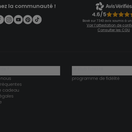
nez la communauté !
4.6/5
Basé sur 7 343 avis soumis à un
Voir l’attestation de con
Consulter les CGU
ide ?
le club fidélité
-nous
programme de fidélité
fréquentes
te cadeau
égales
e