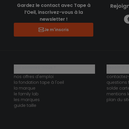
Gardez le contact avec Tape à
Rejoig
l’Oeil, inscrivez-vous à la
newsletter !
Je m'inscris
qui sommes-nous ?
besoin d'a
nos offres d'emploi
contactez
la fondation tape à l'oeil
questions 
la marque
solde car
le family lab
mentions l
les marques
plan du sit
guide taille