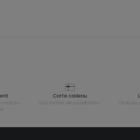
ient
carte cadeau
des tonnes de possibilités !
gratuit
ne