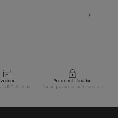
livraison
paiement sécurisé
e dès 10€ d'achats
par cb, paypal ou carte cadeau