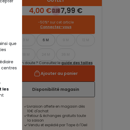
OUTLET
ccepter
4,00 €
7,99 €
-50%* sur cet article
Connectez-vous
3 M
6 M
9 M
12 M
ainsi que
ies
18 M
24 M
36 M
édiaire
Un doute ? Consultez le
guide des tailles
 centres
Ajouter au panier
e
 les
Disponibilité magasin
nt
Livraison offerte en magasin dès
10€ d'achat
Retour & échanges gratuits toute
la saison
Vendu et expédié par Tape à l'Oeil