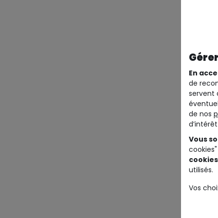
Gérer
En acce
de recom
servent 
éventuel
de nos
p
d’intérê
Vous so
cookies"
cookies
utilisés.
Vos choi