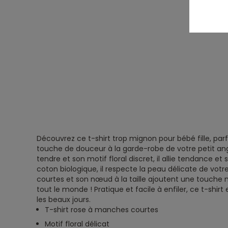
Découvrez ce t-shirt trop mignon pour bébé fille, parf
touche de douceur à la garde-robe de votre petit ang
tendre et son motif floral discret, il allie tendance et 
coton biologique, il respecte la peau délicate de vo
courtes et son nœud à la taille ajoutent une touche
tout le monde ! Pratique et facile à enfiler, ce t-shi
les beaux jours.
T-shirt rose à manches courtes
Motif floral délicat