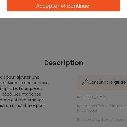
Accepter et continuer
Description
ait pour ajouter une
Consultez le
guide 
e ! Avec sa couleur rose
simplicité. Fabriqué en
tre bébé. Ses manches
Ref. 16337_01795
 mode qui fera craquer
rt est un must-have pour
Rendez-vous sur notre colle
la collection.
Découvrez également plus 