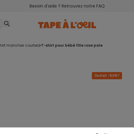
Besoin d'aide ? Retrouvez notre FAQ
shirt manches courtes
t-shirt pour bébé fille rose pale
Outlet -50%*