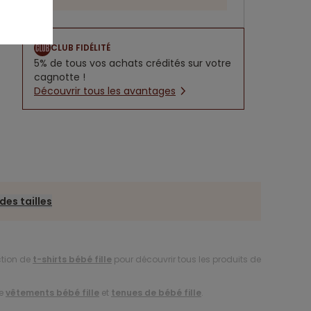
CLUB FIDÉLITÉ
5% de tous vos achats crédités sur votre
cagnotte !
Découvrir tous les avantages
des tailles
ction de
t-shirts bébé fille
pour découvrir tous les produits de
de
vêtements bébé fille
et
tenues de bébé fille
.