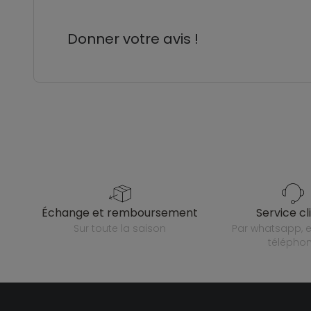
Donner votre avis !
échange et remboursement
service cl
sur toute la saison
par whatsapp, e-mail ou
télépho