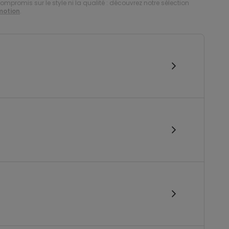
compromis sur le style ni la qualité : découvrez notre sélection
motion
.