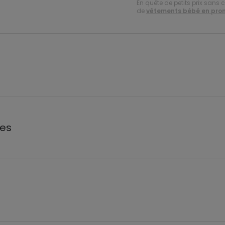
En quête de petits prix sans 
de
vêtements bébé en pro
les