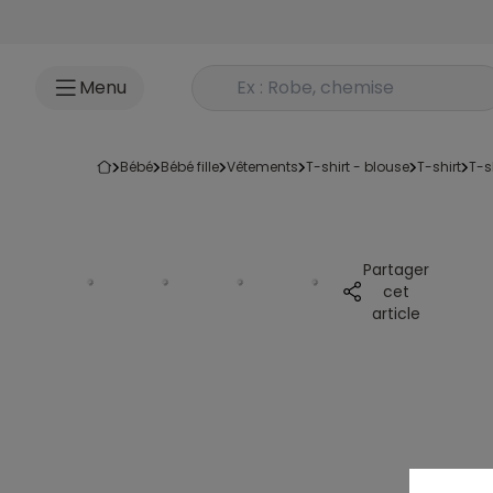
Accéder au contenu
Rechercher un produit
Menu
bébé
bébé fille
vêtements
t-shirt - blouse
t-shirt
t-
Partager
cet
article