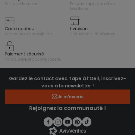
sur toute la saison
par whatsapp, e-mail ou
téléphone
carte cadeau
livraison
des tonnes de possibilités !
gratuite dès 10€ d'achats
paiement sécurisé
par cb, paypal ou carte cadeau
Gardez le contact avec Tape à l’Oeil, inscrivez-
vous à la newsletter !
Je m'inscris
Rejoignez la communauté !