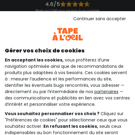
4.6/5
Basé sur 7 343 avis soumis à un contrôle
Voir l’attestation de confiance
Continuer sans accepter
Consulter les CGU
Téléchargez notre application
Découvrir notre application
Gérer vos choix de cookies
En acceptant les cookies,
vous profiterez d’une
navigation optimisée ainsi que de recommandations de
qui sommes-nous ?
produits plus adaptées à vos besoins. Ces cookies servent
à : mesurer l’audience et les performances du site,
besoin d'aide ?
identifier les éventuels bugs rencontrés, vous adresser —
directement ou par l’intermédiaire de nos
partenaires
—
le club fidélité
des communications et publicités en lien avec vos centres
d’intérêt et personnaliser votre expérience.
notre catalogue
Vous souhaitez personnaliser vos choix ?
Cliquez sur
"Préférences de cookies" pour sélectionner ceux que vous
souhaitez activer.
En refusant les cookies,
seuls ceux
Conditions générales de ventes et d'utilisation
indispensables au bon fonctionnement du site seront