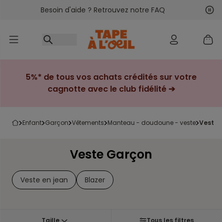
Besoin d'aide ? Retrouvez notre FAQ
Accéder au contenu
Sui
Pré
5%* de tous vos achats crédités sur votre
cagnotte avec le club fidélité ➔
enfant
garçon
vêtements
manteau - doudoune - veste
veste
Veste Garçon
Veste en jean
Blazer
Taille
Tous les filtres