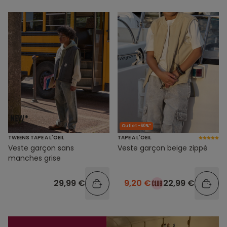
Outlet -60%*
TWEENS TAPE A L'OEIL
TAPE A L'OEIL
Veste garçon sans
Veste garçon beige zippé
manches grise
29,99 €
9,20 €
22,99 €