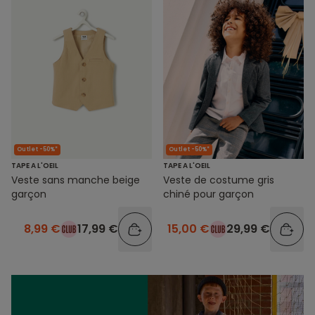
Outlet -50%*
Outlet -50%*
TAPE A L'OEIL
TAPE A L'OEIL
Veste sans manche beige
Veste de costume gris
garçon
chiné pour garçon
8,99 €
17,99 €
15,00 €
29,99 €