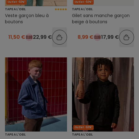
Outlet -50%*
Outlet -50%*
TAPE A L'OEIL
TAPE A L'OEIL
Veste garçon bleu à
Gilet sans manche garçon
boutons
beige à boutons
11,50 €
22,99 €
8,99 €
17,99 €
Outlet -50%*
TAPE A L'OEIL
TAPE A L'OEIL