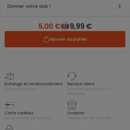
Donner votre avis !
5,00 €
9,99 €
Ajouter au panier
échange et remboursement
service client
sur toute la saison
par whatsapp, e-mail ou
téléphone
carte cadeau
livraison
des tonnes de possibilités !
gratuite dès 10€ d'achats