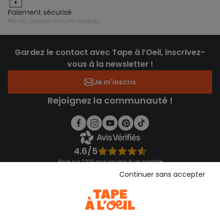
paiement sécurisé
par cb, paypal ou carte cadeau
Gardez le contact avec Tape à l’Oeil, inscrivez-
vous à la newsletter !
Je m'inscris
Rejoignez la communauté !
4.6/5
Basé sur 7 339 avis soumis à un contrôle
Voir l’attestation de confiance
Continuer sans accepter
Consulter les CGU
Téléchargez notre application
Découvrir notre application