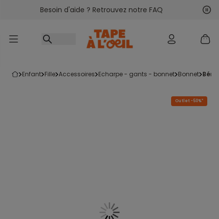
Besoin d'aide ? Retrouvez notre FAQ
Accéder au contenu
Sui
Pré
enfant
fille
accessoires
echarpe - gants - bonnet
bonnet
bére
Outlet -50%*