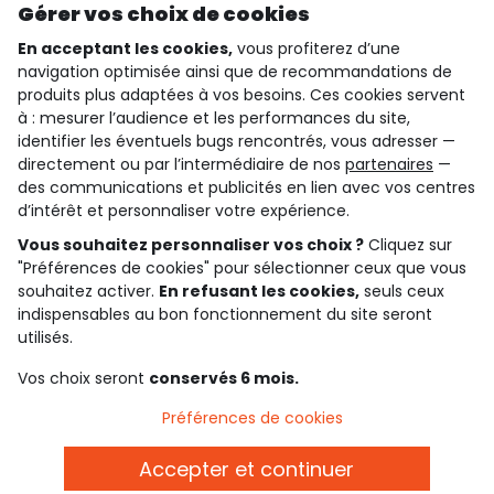
Gérer vos choix de cookies
En acceptant les cookies,
vous profiterez d’une
navigation optimisée ainsi que de recommandations de
qui sommes-nous ?
produits plus adaptées à vos besoins. Ces cookies servent
à : mesurer l’audience et les performances du site,
besoin d'aide ?
identifier les éventuels bugs rencontrés, vous adresser —
directement ou par l’intermédiaire de nos
partenaires
—
le club fidélité
des communications et publicités en lien avec vos centres
d’intérêt et personnaliser votre expérience.
notre catalogue
Vous souhaitez personnaliser vos choix ?
Cliquez sur
"Préférences de cookies" pour sélectionner ceux que vous
souhaitez activer.
En refusant les cookies,
seuls ceux
indispensables au bon fonctionnement du site seront
Conditions générales de ventes et d'utilisation
Conditions d’utilisation des réseaux sociaux
utilisés.
Politique de confidentialité
*Conditions des offres
Vos choix seront
conservés 6 mois.
Cookies et données personnelles
Accessibilité : partiellement conforme
Préférences de cookies
Paramètres des cookies
Accepter et continuer
Français