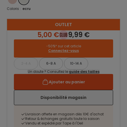
Coloris :
ecru
OUTLET
5,00 €
9,99 €
-50%* sur cet article
Connectez-vous
2-4 A
6-8 A
10-14 A
Un doute ? Consultez le
guide des tailles
Ajouter au panier
Disponibilité magasin
Livraison offerte en magasin dès 10€ d'achat
Retour & échanges gratuits toute la saison
Vendu et expédié par Tape à l'Oeil