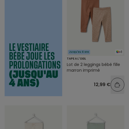
+1
Jusqu'au 4 ans
TAPE A L'OEIL
Lot de 2 leggings bébé fille
marron imprimé
12,99 €