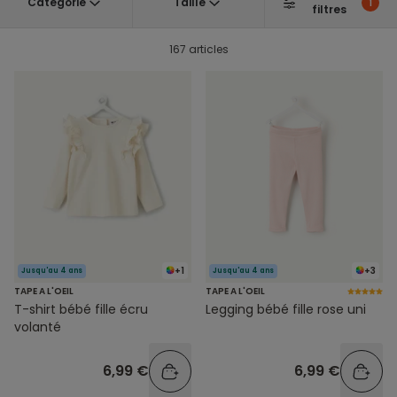
Catégorie
Taille
1
filtres
167 articles
+1
+3
Jusqu'au 4 ans
Jusqu'au 4 ans
TAPE A L'OEIL
TAPE A L'OEIL
T-shirt bébé fille écru
Legging bébé fille rose uni
volanté
6,99 €
6,99 €