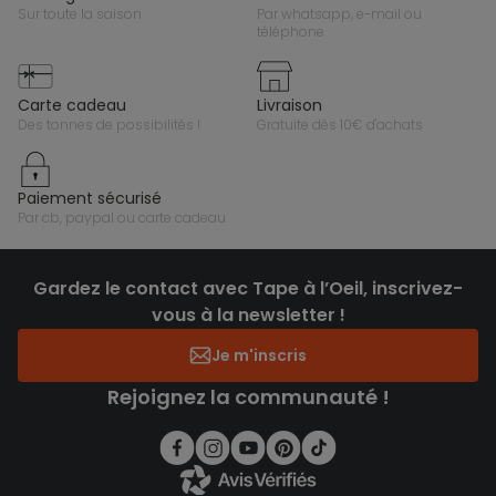
sur toute la saison
par whatsapp, e-mail ou
téléphone
carte cadeau
livraison
des tonnes de possibilités !
gratuite dès 10€ d'achats
paiement sécurisé
par cb, paypal ou carte cadeau
Gardez le contact avec Tape à l’Oeil, inscrivez-
vous à la newsletter !
Je m'inscris
Rejoignez la communauté !