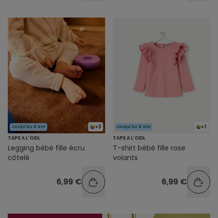
+3
+1
Jusqu'au 4 ans
Jusqu'au 4 ans
TAPE A L'OEIL
TAPE A L'OEIL
Legging bébé fille écru
T-shirt bébé fille rose
côtelé
volants
6,99 €
6,99 €