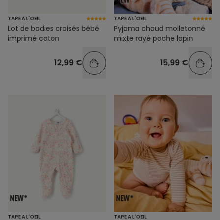
TAPE A L'OEIL
TAPE A L'OEIL
Lot de bodies croisés bébé
Pyjama chaud molletonné
imprimé coton
mixte rayé poche lapin
12,99 €
15,99 €
TAPE A L'OEIL
TAPE A L'OEIL