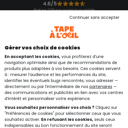
4.6/5
Basé sur 7 339 avis soumis à un contrôle
Voir l’attestation de confiance
Continuer sans accepter
Consulter les CGU
Téléchargez notre application
Découvrir notre application
Gérer vos choix de cookies
En acceptant les cookies,
vous profiterez d’une
navigation optimisée ainsi que de recommandations de
qui sommes-nous ?
produits plus adaptées à vos besoins. Ces cookies servent
à : mesurer l’audience et les performances du site,
besoin d'aide ?
identifier les éventuels bugs rencontrés, vous adresser —
directement ou par l’intermédiaire de nos
partenaires
—
le club fidélité
des communications et publicités en lien avec vos centres
d’intérêt et personnaliser votre expérience.
notre catalogue
Vous souhaitez personnaliser vos choix ?
Cliquez sur
"Préférences de cookies" pour sélectionner ceux que vous
souhaitez activer.
En refusant les cookies,
seuls ceux
Conditions générales de ventes et d'utilisation
indispensables au bon fonctionnement du site seront