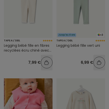
+3
Jusqu'au 4 ans
TAPE A L'OEIL
TAPE A L'OEIL
Legging bébé fille en fibres
Legging bébé fille vert uni
recyclées écru chiné avec
noeud
7,99 €
6,99 €