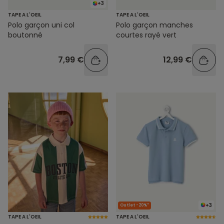
+3
TAPE A L'OEIL
TAPE A L'OEIL
Polo garçon uni col
Polo garçon manches
boutonné
courtes rayé vert
7,99 €
12,99 €
+3
Outlet -20%*
TAPE A L'OEIL
TAPE A L'OEIL