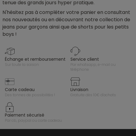
tenue des grands jours hyper pratique.
N'hésitez pas à compléter votre panier en consultant
nos nouveautés ou en découvrant notre collection de
jeans pour garçons ainsi que de shorts pour les petits
boys !
échange et remboursement
service client
sur toute la saison
par whatsapp, e-mail ou
téléphone
carte cadeau
livraison
des tonnes de possibilités !
gratuite dès 10€ d'achats
paiement sécurisé
par cb, paypal ou carte cadeau