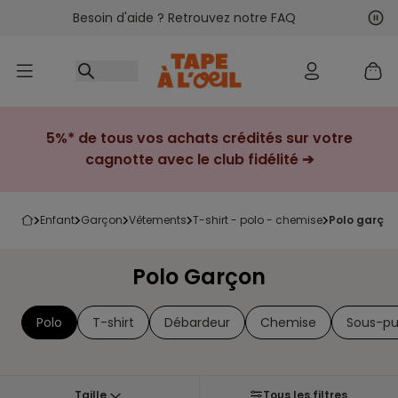
Besoin d'aide ? Retrouvez notre FAQ
Accéder au contenu
Sui
Pré
5%* de tous vos achats crédités sur votre
cagnotte avec le club fidélité ➔
enfant
garçon
vêtements
t-shirt - polo - chemise
polo garçon
Polo Garçon
Polo
T-shirt
Débardeur
Chemise
Sous-pul
Taille
Tous les filtres