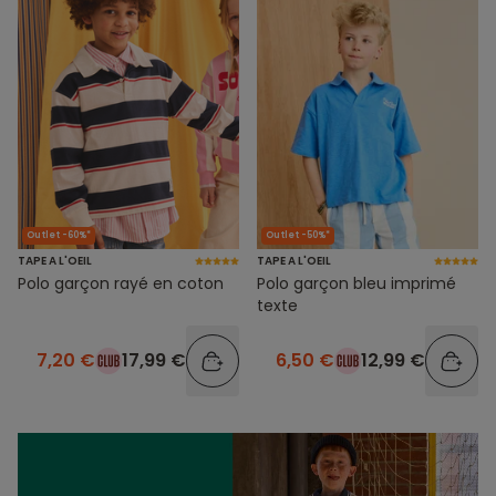
Outlet -60%*
Outlet -50%*
TAPE A L'OEIL
TAPE A L'OEIL
Polo garçon rayé en coton
Polo garçon bleu imprimé
texte
7,20 €
17,99 €
6,50 €
12,99 €