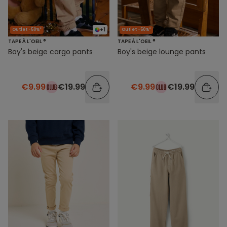
+1
Outlet -50%*
Outlet -50%*
TAPE À L'OEIL ®
TAPE À L'OEIL ®
Boy's beige cargo pants
Boy's beige lounge pants
€9.99
€19.99
€9.99
€19.99