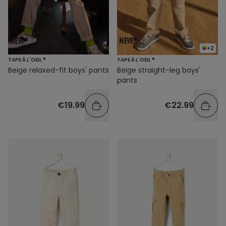
+2
TAPE À L'OEIL ®
TAPE À L'OEIL ®
Beige relaxed-fit boys' pants
Beige straight-leg boys'
pants
€19.99
€22.99