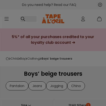
Do you need help? Read our FAQ
Go to content
Nex
Pre
5%* of all your purchases credited to your
loyalty club account ➔
child
boy
clothing
boys’ beige trousers
Boys’ beige trousers
Pantalon
Jeans
Jogging
Chino
Size
All filters
1