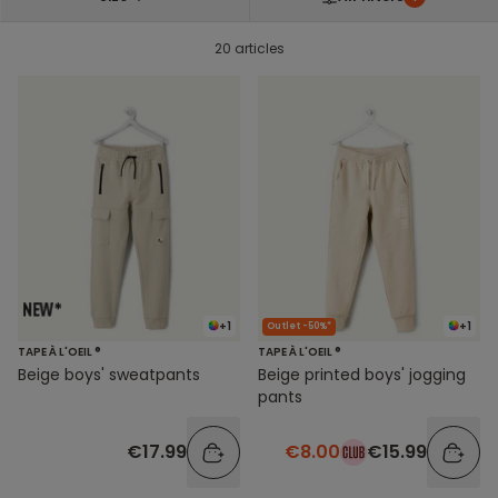
20 articles
+1
+1
Outlet -50%*
TAPE À L'OEIL ®
TAPE À L'OEIL ®
Beige boys' sweatpants
Beige printed boys' jogging
pants
€17.99
€8.00
€15.99