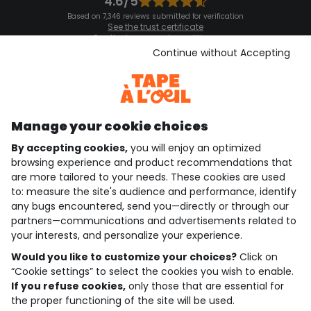
4.6/5
Based on 7,346 reviews submitted for verification
See the trust certificate
See the terms and conditions
Download our application
Continue without Accepting
Discover our application
Manage your cookie choices
By accepting cookies,
you will enjoy an optimized
who are we?
browsing experience and product recommendations that
are more tailored to your needs. These cookies are used
need help ?
to: measure the site's audience and performance, identify
any bugs encountered, send you—directly or through our
loyalty club
partners—communications and advertisements related to
your interests, and personalize your experience.
our catalogue
Would you like to customize your choices?
Click on
“Cookie settings” to select the cookies you wish to enable.
If you refuse cookies,
only those that are essential for
Use and sales terms
the proper functioning of the site will be used.
Personal data policy