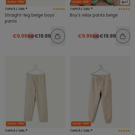
+1
Outlet -50%*
Outlet -50%*
TAPE À L'OEIL ®
TAPE À L'OEIL ®
Straight-leg beige boys'
Boy's relax pants beige
pants
€9.99
€19.99
€9.99
€19.99
Outlet -50%*
Outlet -50%*
TAPE À L'OEIL ®
TAPE À L'OEIL ®