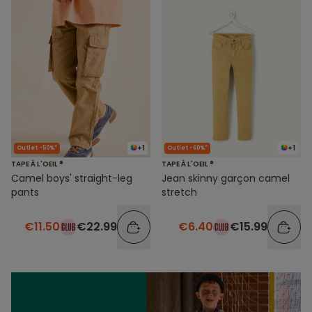
+1
+1
Outlet -50%*
Outlet -60%*
TAPE À L'OEIL ®
TAPE À L'OEIL ®
Camel boys' straight-leg
Jean skinny garçon camel
pants
stretch
€11.50
€22.99
€6.40
€15.99