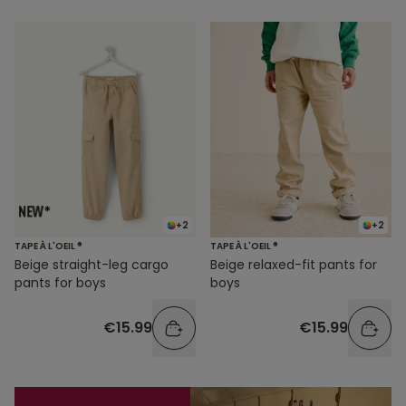
+2
+2
TAPE À L'OEIL ®
TAPE À L'OEIL ®
Beige straight-leg cargo
Beige relaxed-fit pants for
pants for boys
boys
€15.99
€15.99