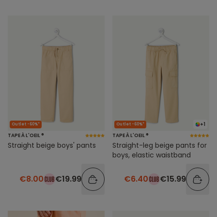
+1
Outlet -60%*
Outlet -60%*
TAPE À L'OEIL ®
TAPE À L'OEIL ®
Straight beige boys' pants
Straight-leg beige pants for
boys, elastic waistband
€8.00
€19.99
€6.40
€15.99