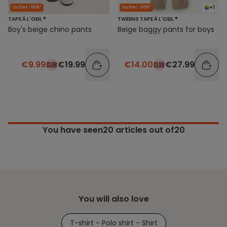
+1
Outlet -50%*
Outlet -50%*
TAPE À L'OEIL ®
TWEENS TAPE À L'OEIL ®
Boy's beige chino pants
Beige baggy pants for boys
€9.99
€19.99
€14.00
€27.99
You have seen
20
articles out of20
You will also love
T-shirt - Polo shirt - Shirt