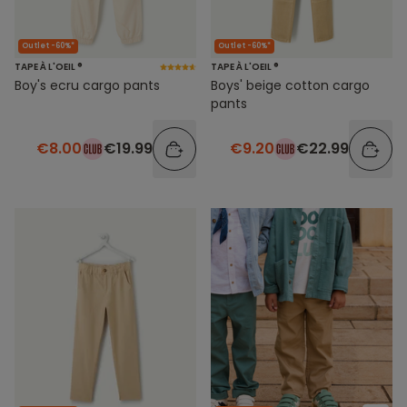
Outlet -60%*
Outlet -60%*
TAPE À L'OEIL ®
TAPE À L'OEIL ®
Boy's ecru cargo pants
Boys' beige cotton cargo
pants
€8.00
€19.99
€9.20
€22.99