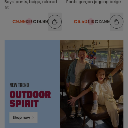
Boys' pants, beige, relaxed
Pants garçon jogging beige
fit
€9.99
€19.99
€6.50
€12.99