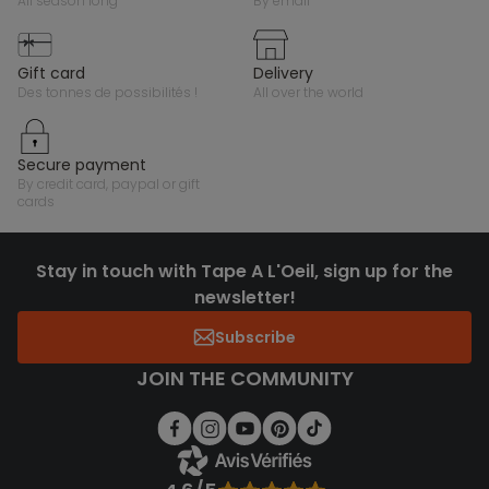
all season long
by email
gift card
delivery
des tonnes de possibilités !
all over the world
secure payment
by credit card, paypal or gift
cards
Stay in touch with Tape A L'Oeil, sign up for the
newsletter!
Subscribe
JOIN THE COMMUNITY