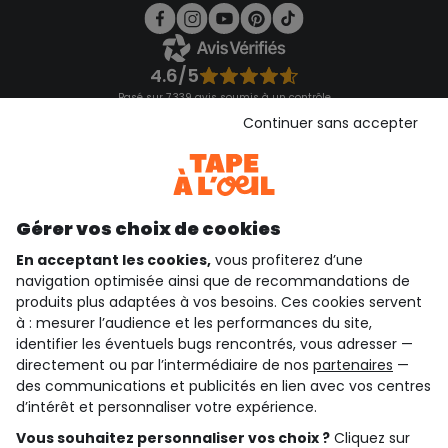
4.6/5
Basé sur 7 339 avis soumis à un contrôle
Voir l’attestation de confiance
Continuer sans accepter
Consulter les CGU
Téléchargez notre application
Découvrir notre application
Gérer vos choix de cookies
En acceptant les cookies,
vous profiterez d’une
navigation optimisée ainsi que de recommandations de
qui sommes-nous ?
produits plus adaptées à vos besoins. Ces cookies servent
à : mesurer l’audience et les performances du site,
besoin d'aide ?
identifier les éventuels bugs rencontrés, vous adresser —
directement ou par l’intermédiaire de nos
partenaires
—
le club fidélité
des communications et publicités en lien avec vos centres
d’intérêt et personnaliser votre expérience.
notre catalogue
Vous souhaitez personnaliser vos choix ?
Cliquez sur