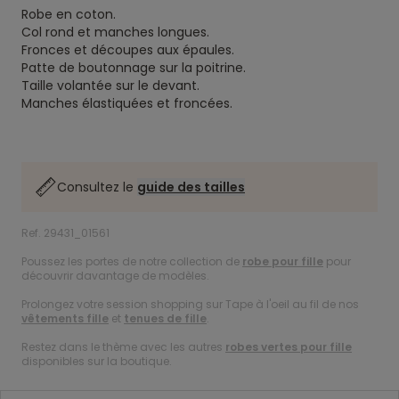
Robe en coton.
Col rond et manches longues.
Fronces et découpes aux épaules.
Patte de boutonnage sur la poitrine.
Taille volantée sur le devant.
Manches élastiquées et froncées.
Consultez le
guide des tailles
Ref. 29431_01561
Poussez les portes de notre collection de
robe pour fille
pour
découvrir davantage de modèles.
Prolongez votre session shopping sur Tape à l'oeil au fil de nos
vêtements fille
et
tenues de fille
.
Restez dans le thème avec les autres
robes vertes pour fille
disponibles sur la boutique.