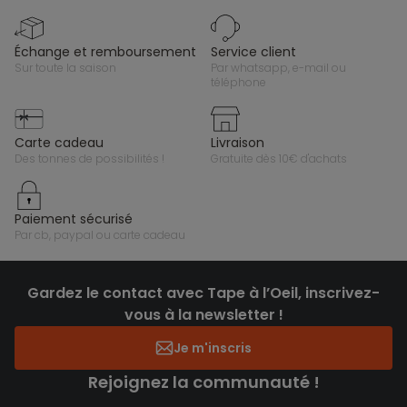
échange et remboursement
service client
sur toute la saison
par whatsapp, e-mail ou
téléphone
carte cadeau
livraison
des tonnes de possibilités !
gratuite dès 10€ d'achats
paiement sécurisé
par cb, paypal ou carte cadeau
Gardez le contact avec Tape à l’Oeil, inscrivez-
vous à la newsletter !
Je m'inscris
Rejoignez la communauté !