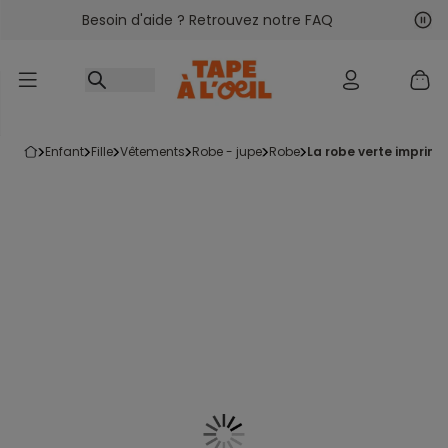
Besoin d'aide ? Retrouvez notre FAQ
Accéder au contenu
Sui
Pré
enfant
fille
vêtements
robe - jupe
robe
la robe verte imprimé