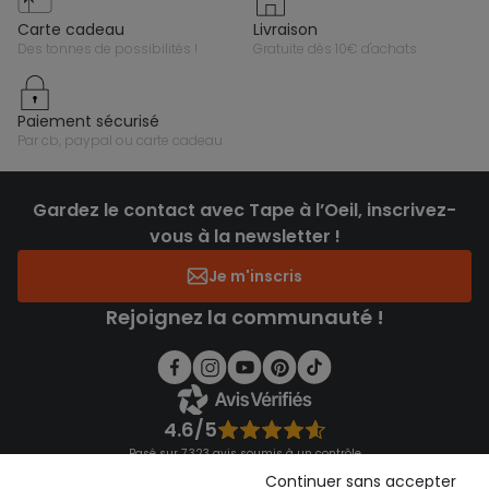
carte cadeau
livraison
des tonnes de possibilités !
gratuite dès 10€ d'achats
paiement sécurisé
par cb, paypal ou carte cadeau
Gardez le contact avec Tape à l’Oeil, inscrivez-
vous à la newsletter !
Je m'inscris
Rejoignez la communauté !
4.6/5
Basé sur 7 323 avis soumis à un contrôle
Voir l’attestation de confiance
Continuer sans accepter
Consulter les CGU