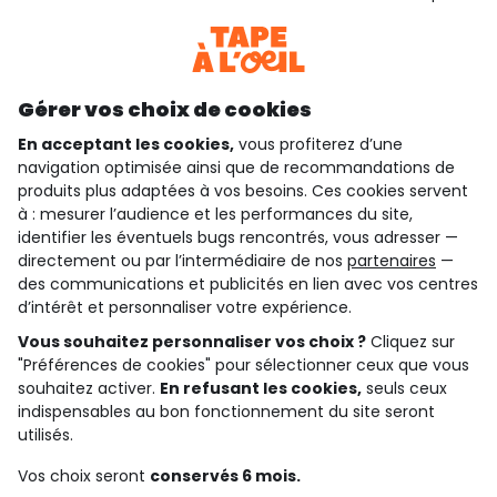
Téléchargez notre application
Découvrir notre application
Gérer vos choix de cookies
En acceptant les cookies,
vous profiterez d’une
navigation optimisée ainsi que de recommandations de
qui sommes-nous ?
produits plus adaptées à vos besoins. Ces cookies servent
à : mesurer l’audience et les performances du site,
besoin d'aide ?
identifier les éventuels bugs rencontrés, vous adresser —
directement ou par l’intermédiaire de nos
partenaires
—
le club fidélité
des communications et publicités en lien avec vos centres
d’intérêt et personnaliser votre expérience.
notre catalogue
Vous souhaitez personnaliser vos choix ?
Cliquez sur
"Préférences de cookies" pour sélectionner ceux que vous
souhaitez activer.
En refusant les cookies,
seuls ceux
indispensables au bon fonctionnement du site seront
Conditions générales de ventes et d'utilisation
Conditions d’utilisation des réseaux sociaux
utilisés.
Politique de confidentialité
*Conditions des offres
Vos choix seront
conservés 6 mois.
Cookies et données personnelles