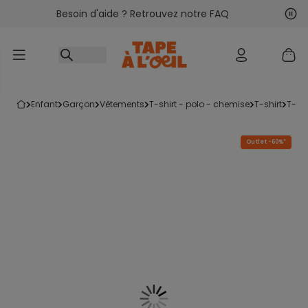
Besoin d'aide ? Retrouvez notre FAQ
Accéder au contenu
Sui
Pré
enfant
garçon
vêtements
t-shirt - polo - chemise
t-shirt
t-s
Outlet -60%*