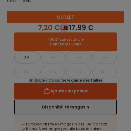
Coloris :
ecru
OUTLET
7,20 €
17,99 €
-60%* sur cet article
Connectez-vous
3 A
4 A
5 A
6 A
8 A
10 A
12 A
14 A
Un doute ? Consultez le
guide des tailles
Ajouter au panier
Disponibilité magasin
Livraison offerte en magasin dès 10€ d'achat
Retour & échanges gratuits toute la saison