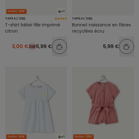
+1
Outlet -50%*
TAPE A L'OEIL
TAPE A L'OEIL
T-shirt bébé fille imprimé
Bonnet naissance en fibres
citron
recyclées écru
3,00 €
5,99 €
5,99 €
+1
Outlet -50%*
Outlet -20%*