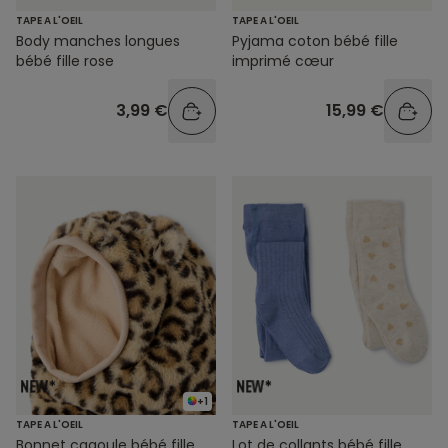
TAPE A L'OEIL
TAPE A L'OEIL
Body manches longues
Pyjama coton bébé fille
bébé fille rose
imprimé cœur
3,99 €
15,99 €
+1
TAPE A L'OEIL
TAPE A L'OEIL
Bonnet cagoule bébé fille
Lot de collants bébé fille