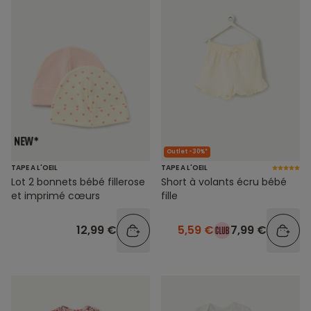
Outlet -30%*
TAPE A L'OEIL
TAPE A L'OEIL
Lot 2 bonnets bébé fillerose
Short à volants écru bébé
et imprimé cœurs
fille
12,99 €
5,59 €
7,99 €