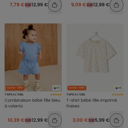
7,79 €
12,99 €
9,09 €
12,99 €
+1
+1
Outlet -20%*
Outlet -50%*
TAPE A L'OEIL
TAPE A L'OEIL
Combinaison bébé fille bleu
T-shirt bébé fille imprimé
à volants
fraises
10,39 €
12,99 €
3,00 €
5,99 €