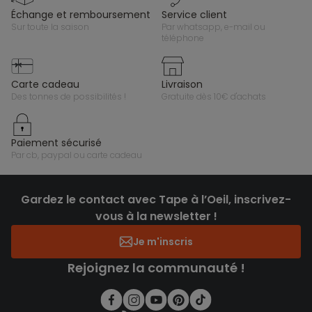
échange et remboursement
service client
sur toute la saison
par whatsapp, e-mail ou
téléphone
carte cadeau
livraison
des tonnes de possibilités !
gratuite dès 10€ d'achats
paiement sécurisé
par cb, paypal ou carte cadeau
Gardez le contact avec Tape à l’Oeil, inscrivez-
vous à la newsletter !
Je m'inscris
Rejoignez la communauté !