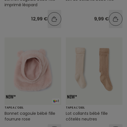
imprimé léopard
12,99 €
9,99 €
+1
TAPE A L'OEIL
TAPE A L'OEIL
Bonnet cagoule bébé fille
Lot collants bébé fille
fourrure rose
côtelés neutres