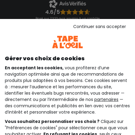
4.6/5
Basé sur 7 323 avis soumis à un contrôle
Voir l’attestation de confiance
Continuer sans accepter
Consulter les CGU
Téléchargez notre application
Découvrir notre application
Gérer vos choix de cookies
En acceptant les cookies,
vous profiterez d’une
navigation optimisée ainsi que de recommandations de
qui sommes-nous ?
produits plus adaptées à vos besoins. Ces cookies servent
à : mesurer l’audience et les performances du site,
besoin d'aide ?
identifier les éventuels bugs rencontrés, vous adresser —
directement ou par l’intermédiaire de nos
partenaires
—
le club fidélité
des communications et publicités en lien avec vos centres
d’intérêt et personnaliser votre expérience.
notre catalogue
Vous souhaitez personnaliser vos choix ?
Cliquez sur
"Préférences de cookies" pour sélectionner ceux que vous
souhaitez activer.
En refusant les cookies,
seuls ceux