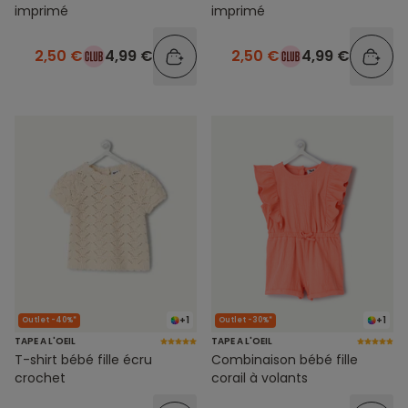
imprimé
imprimé
2,50 €
4,99 €
2,50 €
4,99 €
+1
+1
Outlet -40%*
Outlet -30%*
TAPE A L'OEIL
TAPE A L'OEIL
T-shirt bébé fille écru
Combinaison bébé fille
crochet
corail à volants