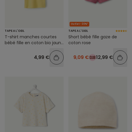
Outlet -30%*
TAPE A L'OEIL
TAPE A L'OEIL
T-shirt manches courtes
Short bébé fille gaze de
bébé fille en coton bio jaune
coton rose
avec motif love
4,99 €
9,09 €
12,99 €