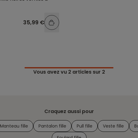
35,99 €
Vous avez vu
2
articles sur 2
Craquez aussi pour
Manteau fille
Pantalon fille
Pull fille
Veste fille
B
Foulard fille