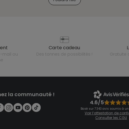
ient
carte cadeau
des tonnes de possibilités !
gratuit
ne
nez la communauté !
4.6/5
Basé sur 7 343 avis soumis à un
Voir l’attestation de con
Consulter les CGU