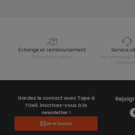
échange et remboursement
service cl
sur toute la saison
par whatsapp, e-mail ou
télépho
Gardez le contact avec Tape à
Rejoig
l’Oeil, inscrivez-vous à la
newsletter !
Je m'inscris