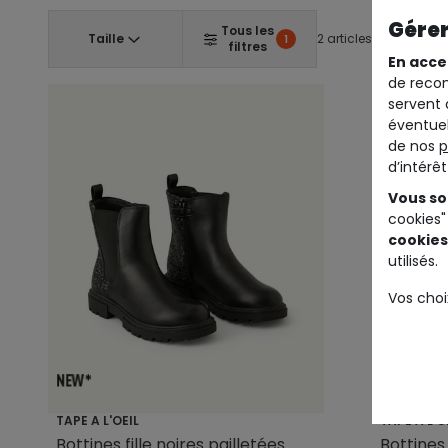
Gérer
Tous les
Taille
2 articles
1
filtres
En acce
de recom
servent 
éventuel
de nos
p
d’intérê
Vous so
cookies"
cookies
utilisés.
Vos choi
TAPE A L'OEIL
TAPE A L'O
Bottines fille noires pailletées
Bottines 