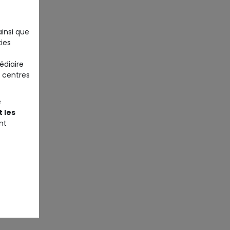
ainsi que
ies
édiaire
 centres
e
 les
nt