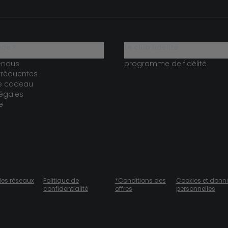
ide ?
le club fidélité
-nous
programme de fidélité
fréquentes
te cadeau
égales
e
des réseaux
Politique de
*Conditions des
Cookies et donn
confidentialité
offres
personnelles