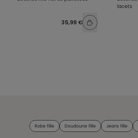
lacets
35,99 €
Robe fille
Doudoune fille
Jeans fille