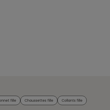
onnet fille
Chaussettes fille
Collants fille