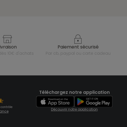
livraison
paiement sécurisé
e dès 10€ d'achats
par cb, paypal ou carte cadeau
Téléchargez notre application
 contrôle
Découvrir notre application
fiance