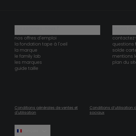
qui sommes-nous ?
besoin d'a
nos offres d'emploi
contactez
la fondation tape à l'oeil
questions 
la marque
solde car
le family lab
mentions l
les marques
plan du sit
guide taille
Conditions générales de ventes et
Conditions d’utilisation 
d'utilisation
sociaux
Français