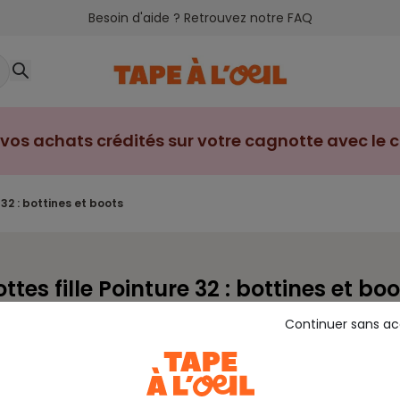
Besoin d'aide ? Retrouvez notre FAQ
vos achats crédités sur votre cagnotte avec le cl
e 32 : bottines et boots
ttes fille Pointure 32 : bottines et bo
Continuer sans a
Chaussons
Baskets
Sandales - Ballerines
Tongs