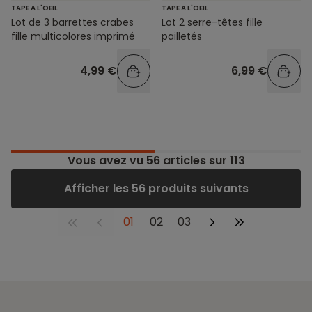
TAPE A L'OEIL
TAPE A L'OEIL
Lot de 3 barrettes crabes
Lot 2 serre-têtes fille
fille multicolores imprimé
pailletés
4,99 €
6,99 €
Vous avez vu
56
articles sur 113
Afficher les 56 produits suivants
01
02
03