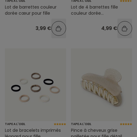
TAPE A L'OEIL
TAPE A L'OEIL
Lot de barrettes couleur
Lot de 4 barrettes fille
dorée cœur pour fille
couleur dorée
rectangulaires classiques ou
pailletées
3,99 €
4,99 €
TAPE A L'OEIL
TAPE A L'OEIL
Lot de bracelets imprimés
Pince à cheveux grise
léopard pour fille
pailletée pour fille détail