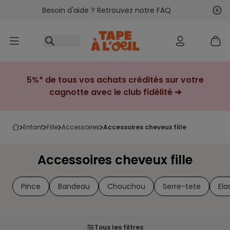
Besoin d'aide ? Retrouvez notre FAQ
Accéder au contenu
Sui
Pré
5%* de tous vos achats crédités sur votre
cagnotte avec le club fidélité ➔
enfant
fille
accessoires
accessoires cheveux fille
Accessoires cheveux fille
Pince
Bandeau
Chouchou
Serre-tete
Ela
Tous les filtres