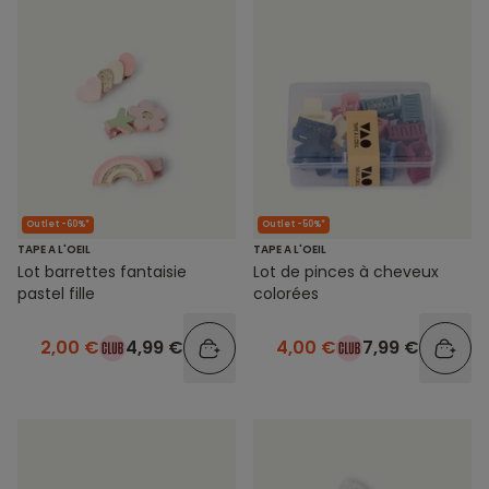
Outlet -60%*
Outlet -50%*
TAPE A L'OEIL
TAPE A L'OEIL
Lot barrettes fantaisie
Lot de pinces à cheveux
pastel fille
colorées
2,00 €
4,99 €
4,00 €
7,99 €