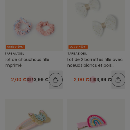
Outlet -50%*
Outlet -50%*
TAPE A L'OEIL
TAPE A L'OEIL
Lot de chouchous fille
Lot de 2 barrettes fille avec
imprimé
noeuds blancs et pois
couleur dorée
2,00 €
3,99 €
2,00 €
3,99 €