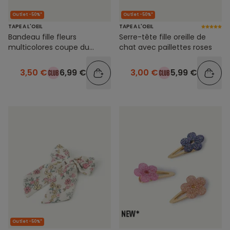
Outlet -50%*
Outlet -50%*
TAPE A L'OEIL
TAPE A L'OEIL
Bandeau fille fleurs
Serre-tête fille oreille de
multicolores coupe du
chat avec paillettes roses
monde
3,50 €
6,99 €
3,00 €
5,99 €
Outlet -50%*