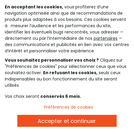
ou même des pinces à cheveux, nos bestsellers
En acceptant les cookies,
vous profiterez d’une
navigation optimisée ainsi que de recommandations de
apportent ce petit plus qui fait briller votre fille en
produits plus adaptées à vos besoins. Ces cookies servent
toute simplicité ! Qu’elle adore le multicolore, les
à : mesurer l’audience et les performances du site,
nœuds trop mignons ou plutôt les trucs simples et
identifier les éventuels bugs rencontrés, vous adresser —
efficaces, il y a forcément un accessoire qui
directement ou par l’intermédiaire de nos
partenaires
—
correspond à son style ici. Alors maman, prêtes à
des communications et publicités en lien avec vos centres
pimper la chevelure de votre baby girl avec des
d’intérêt et personnaliser votre expérience.
touches fun et magiques ?
Vous souhaitez personnaliser vos choix ?
Cliquez sur
"Préférences de cookies" pour sélectionner ceux que vous
souhaitez activer.
En refusant les cookies,
seuls ceux
indispensables au bon fonctionnement du site seront
échange et remboursement
service client
utilisés.
sur toute la saison
par whatsapp, e-mail ou
téléphone
Vos choix seront
conservés 6 mois.
Préférences de cookies
carte cadeau
livraison
des tonnes de possibilités !
gratuite dès 10€ d'achats
Accepter et continuer