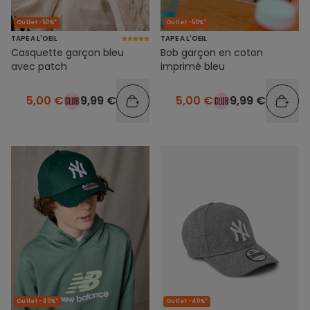
Outlet -50%*
Outlet -50%*
TAPE A L'OEIL
TAPE A L'OEIL
Casquette garçon bleu
Bob garçon en coton
avec patch
imprimé bleu
5,00 €
9,99 €
5,00 €
9,99 €
Outlet -40%*
Outlet -40%*