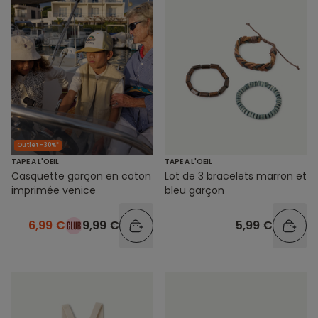
Outlet -30%*
TAPE A L'OEIL
TAPE A L'OEIL
Casquette garçon en coton
Lot de 3 bracelets marron et
imprimée venice
bleu garçon
6,99 €
9,99 €
5,99 €