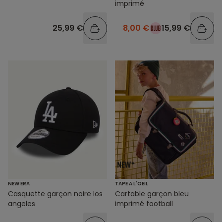
imprimé
25,99 €
8,00 €
15,99 €
NEW ERA
TAPE A L'OEIL
Casquette garçon noire los
Cartable garçon bleu
angeles
imprimé football