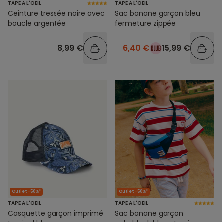
TAPE A L'OEIL
TAPE A L'OEIL
Ceinture tressée noire avec
Sac banane garçon bleu
boucle argentée
fermeture zippée
8,99 €
6,40 €
15,99 €
Outlet -50%*
Outlet -50%*
TAPE A L'OEIL
TAPE A L'OEIL
Casquette garçon imprimé
Sac banane garçon