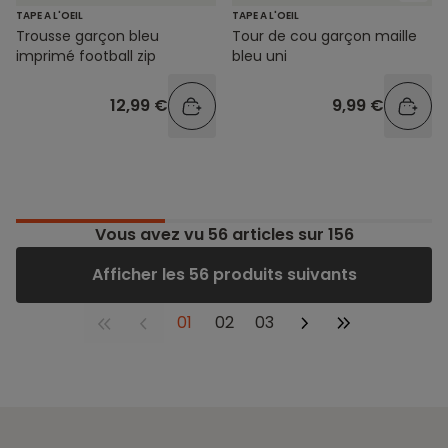
TAPE A L'OEIL
TAPE A L'OEIL
Trousse garçon bleu
Tour de cou garçon maille
imprimé football zip
bleu uni
12,99 €
9,99 €
Vous avez vu
56
articles sur 156
Afficher les 56 produits suivants
01
02
03