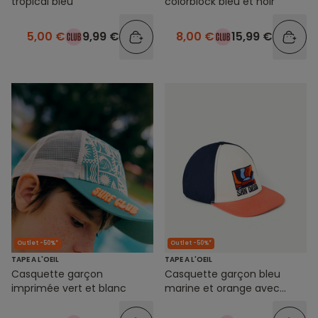
tropical bleu
colorblock bleu et noir
5,00 €
9,99 €
8,00 €
15,99 €
Outlet -50%*
Outlet -50%*
TAPE A L'OEIL
TAPE A L'OEIL
Casquette garçon
Casquette garçon bleu
imprimée vert et blanc
marine et orange avec
patch coloré