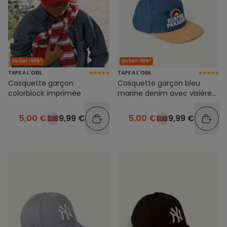
Outlet -50%*
Outlet -50%*
TAPE A L'OEIL
TAPE A L'OEIL
Casquette garçon
Casquette garçon bleu
colorblock imprimée
marine denim avec visière
effet liège et broderies
5,00 €
9,99 €
5,00 €
9,99 €