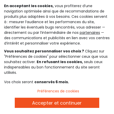
Avec des lunettes de soleil, le combo est idéal.
En acceptant les cookies,
vous profiterez d’une
Attention, il aura peut-être même envie de les porter
navigation optimisée ainsi que de recommandations de
en hiver !
produits plus adaptées à vos besoins. Ces cookies servent
à : mesurer l’audience et les performances du site,
La casquette fait tourner les têtes
identifier les éventuels bugs rencontrés, vous adresser —
directement ou par l’intermédiaire de nos
partenaires
—
Les casquettes sont depuis toujours les accessoires
des communications et publicités en lien avec vos centres
garçon préférés de la cour de récré. Si elles sont
d’intérêt et personnaliser votre expérience.
souvent interdites en intérieur, les petites têtes se
Vous souhaitez personnaliser vos choix ?
Cliquez sur
cachent bien rapidement dessous une fois que la
"Préférences de cookies" pour sélectionner ceux que vous
cloche de fin de journée a sonné. Et ça tombe bien, car
souhaitez activer.
En refusant les cookies,
seuls ceux
elle permet aussi de se protéger du soleil et de
indispensables au bon fonctionnement du site seront
maintenir les cheveux en place. Il en existe de très
utilisés.
nombreux modèles qui aident à affirmer son style
Vos choix seront
conservés 6 mois.
comme avec des crocos colorés ou pour raconter son
amour du sport.
Préférences de cookies
Le bob : l’accessoire mode des nouvelles
Accepter et continuer
générations