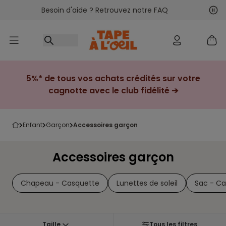
Besoin d'aide ? Retrouvez notre FAQ
Accéder au contenu
Sui
Pré
5%* de tous vos achats crédités sur votre
cagnotte avec le club fidélité ➔
enfant
garçon
accessoires garçon
Accessoires garçon
Chapeau - Casquette
Lunettes de soleil
Sac - Ca
Taille
Tous les filtres