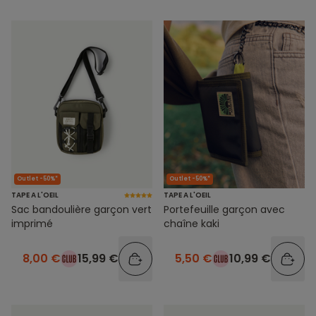
Outlet -50%*
Outlet -50%*
TAPE A L'OEIL
TAPE A L'OEIL
Sac bandoulière garçon vert
Portefeuille garçon avec
imprimé
chaîne kaki
8,00 €
15,99 €
5,50 €
10,99 €