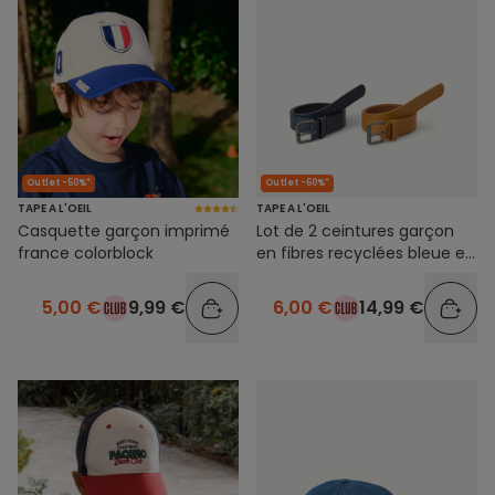
Outlet -50%*
Outlet -60%*
TAPE A L'OEIL
TAPE A L'OEIL
Casquette garçon imprimé
Lot de 2 ceintures garçon
france colorblock
en fibres recyclées bleue et
marron
5,00 €
9,99 €
6,00 €
14,99 €