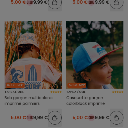
5,00 €
9,99 €
5,00 €
9,99 €
Outlet -50%*
Outlet -50%*
TAPE A L'OEIL
TAPE A L'OEIL
Bob garçon multicolores
Casquette garçon
imprimé palmiers
colorblock imprimé
5,00 €
9,99 €
5,00 €
9,99 €