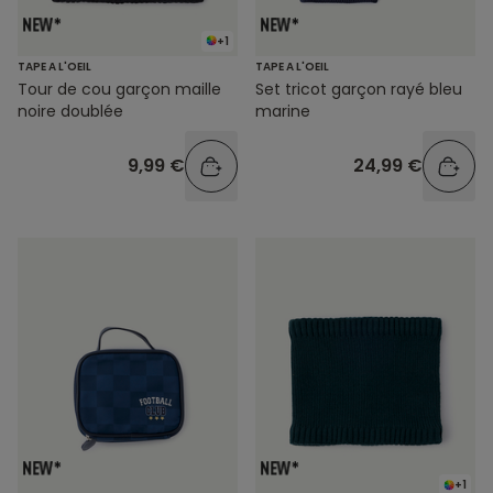
+1
TAPE A L'OEIL
TAPE A L'OEIL
Tour de cou garçon maille
Set tricot garçon rayé bleu
noire doublée
marine
9,99 €
24,99 €
+1