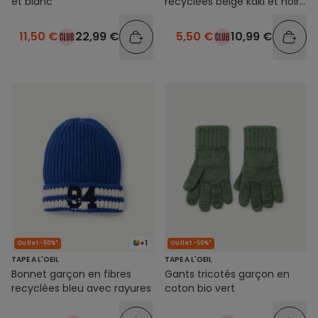
et blanc
recyclées beige kaki et noir
rayé avec pompon
11,50 €
22,99 €
5,50 €
10,99 €
+1
Outlet -50%*
Outlet -50%*
TAPE A L'OEIL
TAPE A L'OEIL
Bonnet garçon en fibres
Gants tricotés garçon en
recyclées bleu avec rayures
coton bio vert