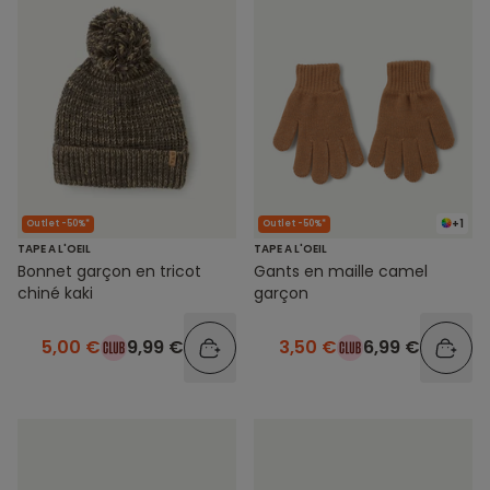
+1
Outlet -50%*
Outlet -50%*
TAPE A L'OEIL
TAPE A L'OEIL
Bonnet garçon en tricot
Gants en maille camel
chiné kaki
garçon
5,00 €
9,99 €
3,50 €
6,99 €