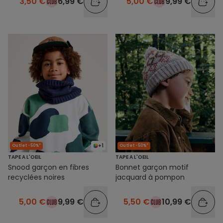
3,50 €
6,99 €
5,00 €
9,99 €
+1
Outlet -50%*
Outlet -50%*
TAPE A L'OEIL
TAPE A L'OEIL
Snood garçon en fibres
Bonnet garçon motif
recyclées noires
jacquard à pompon
5,00 €
9,99 €
5,50 €
10,99 €