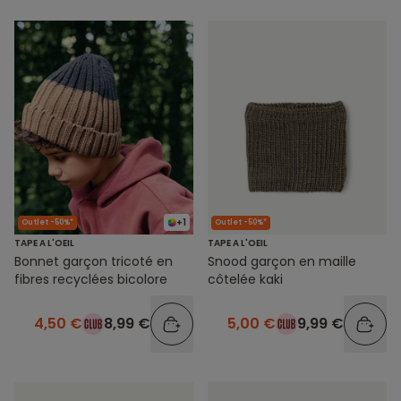
+1
Outlet -50%*
Outlet -50%*
TAPE A L'OEIL
TAPE A L'OEIL
Bonnet garçon tricoté en
Snood garçon en maille
fibres recyclées bicolore
côtelée kaki
4,50 €
8,99 €
5,00 €
9,99 €