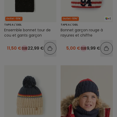
+1
Outlet -50%*
Outlet -50%*
TAPE A L'OEIL
TAPE A L'OEIL
Ensemble bonnet tour de
Bonnet garçon rouge à
cou et gants garçon
rayures et chiffre
11,50 €
22,99 €
5,00 €
9,99 €