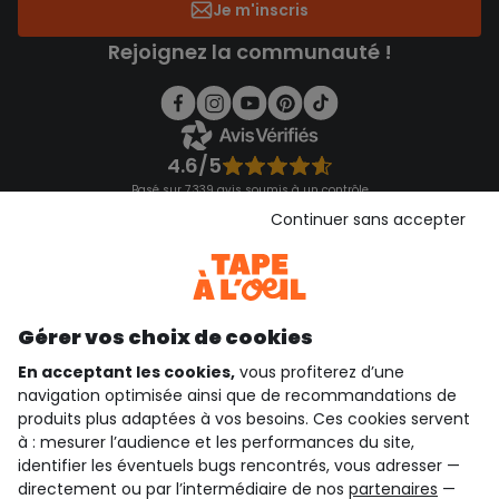
Je m'inscris
Rejoignez la communauté !
4.6/5
Basé sur 7 339 avis soumis à un contrôle
Voir l’attestation de confiance
Continuer sans accepter
Consulter les CGU
Téléchargez notre application
Découvrir notre application
Gérer vos choix de cookies
En acceptant les cookies,
vous profiterez d’une
navigation optimisée ainsi que de recommandations de
qui sommes-nous ?
produits plus adaptées à vos besoins. Ces cookies servent
à : mesurer l’audience et les performances du site,
besoin d'aide ?
identifier les éventuels bugs rencontrés, vous adresser —
directement ou par l’intermédiaire de nos
partenaires
—