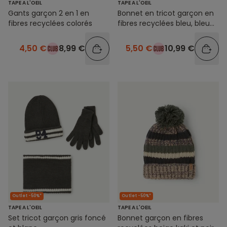
TAPE A L'OEIL
TAPE A L'OEIL
Gants garçon 2 en 1 en
Bonnet en tricot garçon en
fibres recyclées colorés
fibres recyclées bleu, bleu
marine et beige avec
pompon
4,50 €
8,99 €
5,50 €
10,99 €
Outlet -50%*
Outlet -50%*
TAPE A L'OEIL
TAPE A L'OEIL
Set tricot garçon gris foncé
Bonnet garçon en fibres