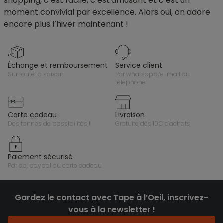
shopping, c’est facile, c’est amusant et c’est un
moment convivial par excellence. Alors oui, on adore
encore plus l’hiver maintenant !
échange et remboursement
service client
sur toute la saison
par whatsapp, e-mail ou
téléphone
carte cadeau
livraison
des tonnes de possibilités !
gratuite dès 10€ d'achats
paiement sécurisé
par cb, paypal ou carte cadeau
Gardez le contact avec Tape à l’Oeil, inscrivez-
vous à la newsletter !