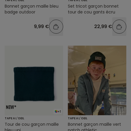
TAPE A L'OEIL
TAPE A L'OEIL
Bonnet garçon maille bleu
Set tricot garçon bonnet
badge outdoor
tour de cou gants écru
9,99 €
22,99 €
+1
TAPE A L'OEIL
TAPE A L'OEIL
Tour de cou garçon maille
Bonnet garçon maille vert
bleu uni
patch athletic