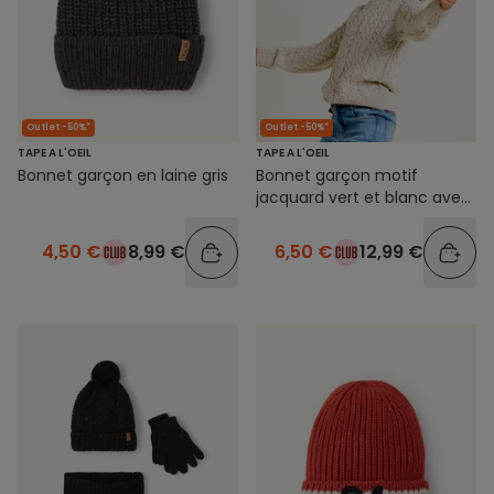
Outlet -50%*
Outlet -50%*
TAPE A L'OEIL
TAPE A L'OEIL
Bonnet garçon en laine gris
Bonnet garçon motif
jacquard vert et blanc avec
pompon
4,50 €
8,99 €
6,50 €
12,99 €