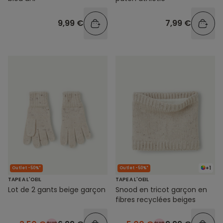
9,99 €
7,99 €
+1
Outlet -50%*
Outlet -50%*
TAPE A L'OEIL
TAPE A L'OEIL
Lot de 2 gants beige garçon
Snood en tricot garçon en
fibres recyclées beiges