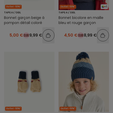
+1
Outlet -50%*
Outlet -50%*
TAPE A L'OEIL
TAPE A L'OEIL
Bonnet garçon beige à
Bonnet bicolore en maille
pompon détail coloré
bleu et rouge garçon
5,00 €
9,99 €
4,50 €
8,99 €
Outlet -50%*
Outlet -50%*