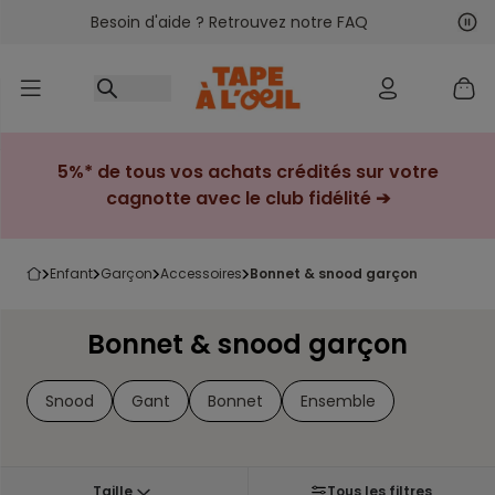
Besoin d'aide ? Retrouvez notre FAQ
Accéder au contenu
Sui
Pré
5%* de tous vos achats crédités sur votre
cagnotte avec le club fidélité ➔
enfant
garçon
accessoires
bonnet & snood garçon
Bonnet & snood garçon
Snood
Gant
Bonnet
Ensemble
Taille
Tous les filtres