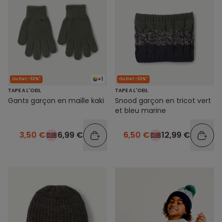
+1
Outlet -50%*
Outlet -50%*
TAPE A L'OEIL
TAPE A L'OEIL
Gants garçon en maille kaki
Snood garçon en tricot vert
et bleu marine
3,50 €
6,99 €
6,50 €
12,99 €