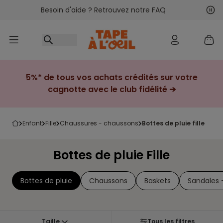
Besoin d'aide ? Retrouvez notre FAQ
Accéder au contenu
Sui
Pré
5%* de tous vos achats crédités sur votre
cagnotte avec le club fidélité ➔
enfant
fille
chaussures - chaussons
bottes de pluie fille
Bottes de pluie Fille
Bottes de pluie
Chaussons
Baskets
Sandales -
Taille
Tous les filtres