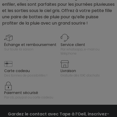
enfiler, elles sont parfaites pour les journées pluvieuses
et les sorties sous le ciel gris. Offrez à votre petite fille
une paire de bottes de pluie pour qu’elle puisse
profiter de la pluie avec un grand sourire !
échange et remboursement
service client
sur toute la saison
par whatsapp, e-mail ou
téléphone
carte cadeau
livraison
des tonnes de possibilités !
gratuite dès 10€ d'achats
paiement sécurisé
par cb, paypal ou carte cadeau
Gardez le contact avec Tape à l’Oeil, inscrivez-