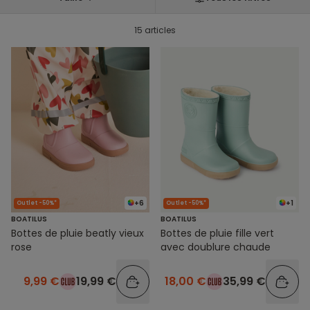
15 articles
+6
+1
Outlet -50%*
Outlet -50%*
BOATILUS
BOATILUS
Bottes de pluie beatly vieux
Bottes de pluie fille vert
rose
avec doublure chaude
9,99 €
19,99 €
18,00 €
35,99 €