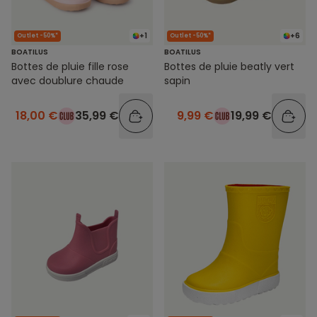
+1
+6
Outlet -50%*
Outlet -50%*
BOATILUS
BOATILUS
Bottes de pluie fille rose
Bottes de pluie beatly vert
avec doublure chaude
sapin
18,00 €
35,99 €
9,99 €
19,99 €