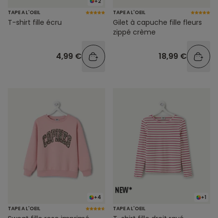
+2
TAPE A L'OEIL
TAPE A L'OEIL
T-shirt fille écru
Gilet à capuche fille fleurs
zippé crème
4,99 €
18,99 €
+4
+1
TAPE A L'OEIL
TAPE A L'OEIL