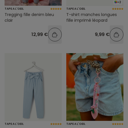
+2
TAPE A L'OEIL
TAPE A L'OEIL
Tregging fille denim bleu
T-shirt manches longues
clair
fille imprimé léopard
12,99 €
9,99 €
TAPE A L'OEIL
TAPE A L'OEIL