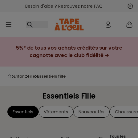
Besoin d'aide ? Retrouvez notre FAQ
Accéder au contenu
Sui
Pré
5%* de tous vos achats crédités sur votre
cagnotte avec le club fidélité ➔
enfant
fille
essentiels fille
Essentiels Fille
Essentiels
Vêtements
Nouveautés
Chaussure
Tous les