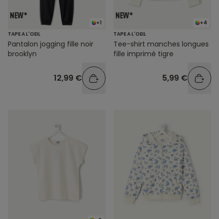
+1
+4
TAPE A L'OEIL
TAPE A L'OEIL
Pantalon jogging fille noir
Tee-shirt manches longues
brooklyn
fille imprimé tigre
12,99 €
5,99 €