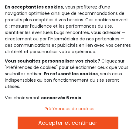
En acceptant les cookies,
vous profiterez d’une
navigation optimisée ainsi que de recommandations de
Découvrir notre application
produits plus adaptées à vos besoins. Ces cookies servent
à : mesurer l’audience et les performances du site,
identifier les éventuels bugs rencontrés, vous adresser —
qui sommes-nous ?
directement ou par l’intermédiaire de nos
partenaires
—
des communications et publicités en lien avec vos centres
d’intérêt et personnaliser votre expérience.
besoin d'aide ?
Vous souhaitez personnaliser vos choix ?
Cliquez sur
le club fidélité
"Préférences de cookies" pour sélectionner ceux que vous
souhaitez activer.
En refusant les cookies,
seuls ceux
notre catalogue
indispensables au bon fonctionnement du site seront
utilisés.
Vos choix seront
conservés 6 mois.
Conditions générales de ventes et d'utilisation
Conditions d’utilisation des réseaux sociaux
Préférences de cookies
Politique de confidentialité
*Conditions des offres
Accepter et continuer
Cookies et données personnelles
Accessibilité : partiellement conforme
Paramètres des cookies