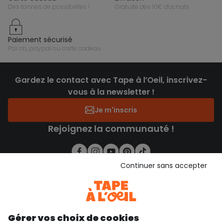
des tonnes de possibilités !
gratuite dès 10€ d'achats
paiement sécurisé
par cb, paypal ou carte cadeau
Gardez le contact avec Tape à l’Oeil, inscrivez-
vous à la newsletter !
Je m'inscris
Rejoignez la communauté !
Continuer sans accepter
4.6/5
Basé sur 7 339 avis soumis à un contrôle
Voir l’attestation de confiance
Consulter les CGU
Téléchargez notre application
Gérer vos choix de cookies