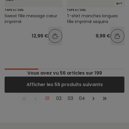
+1
TAPE A L'OEIL
TAPE A L'OEIL
Sweat fille message cœur
T-shirt manches longues
imprimé
fille imprimé sequins
12,99 €
9,99 €
Vous avez vu
56
articles sur 199
Afficher les 56 produits suivants
01
02
03
04