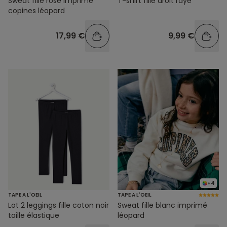
Sweat fille rose imprimé
T-shirt fille droit rayé
copines léopard
17,99 €
9,99 €
+4
TAPE A L'OEIL
TAPE A L'OEIL
Lot 2 leggings fille coton noir
Sweat fille blanc imprimé
taille élastique
léopard