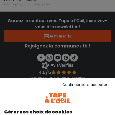
par cb, paypal ou carte cadeau
Gardez le contact avec Tape à l’Oeil, inscrivez-
vous à la newsletter !
Je m'inscris
Rejoignez la communauté !
4.6/5
Basé sur 7 339 avis soumis à un contrôle
Voir l’attestation de confiance
Continuer sans accepter
Consulter les CGU
Téléchargez notre application
Découvrir notre application
Gérer vos choix de cookies