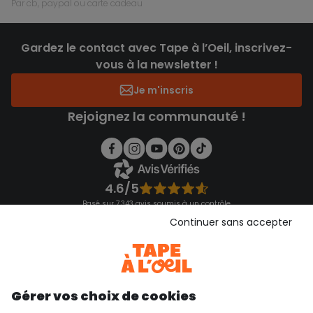
par cb, paypal ou carte cadeau
Gardez le contact avec Tape à l’Oeil, inscrivez-
vous à la newsletter !
Je m'inscris
Rejoignez la communauté !
4.6/5
Basé sur 7 343 avis soumis à un contrôle
Voir l’attestation de confiance
Continuer sans accepter
Consulter les CGU
Téléchargez notre application
Découvrir notre application
Gérer vos choix de cookies