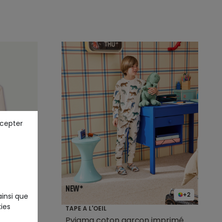
ccepter
+2
ainsi que
ies
TAPE A L'OEIL
n coton
Pyjama coton garçon imprimé