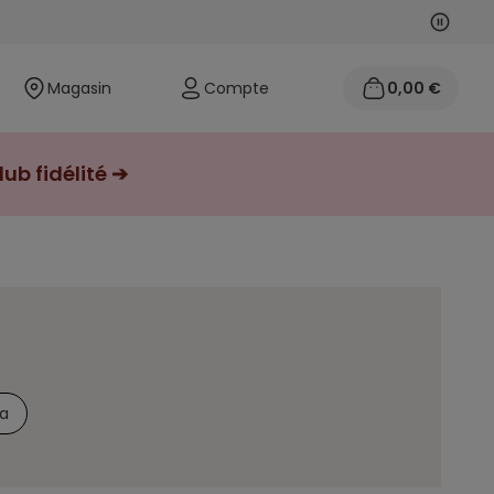
Suivan
Précéd
Magasin
Compte
0,00 €
ub fidélité ➔
a