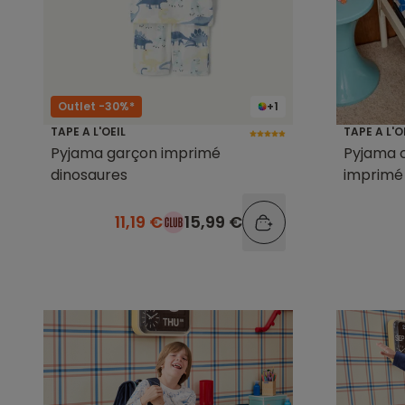
Outlet -30%*
+1
TAPE A L'OEIL
TAPE A L'O
Pyjama garçon imprimé
Pyjama 
dinosaures
imprimé
11,19 €
15,99 €