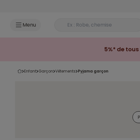
Accéder au contenu
Rechercher un produit
Menu
5%* de tous 
enfant
garçon
vêtements
pyjama garçon