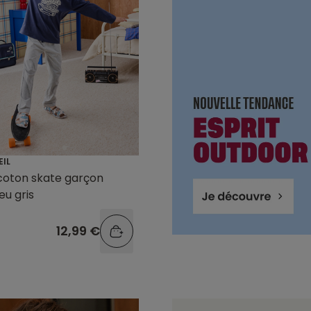
EIL
coton skate garçon
eu gris
12,99 €