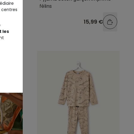
édiaire
félins
 centres
9 €
15,99 €
e
 les
nt