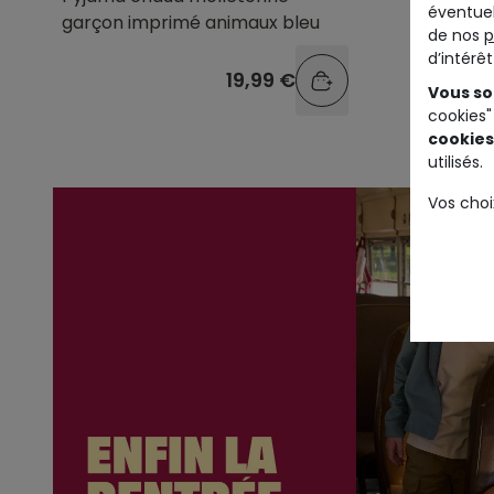
éventuel
garçon imprimé animaux bleu
imprimé
de nos
p
d’intérê
19,99 €
Vous so
cookies"
cookies
utilisés.
Vos choi