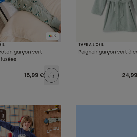
+2
EIL
TAPE A L'OEIL
coton garçon vert
Peignoir garçon vert à 
 fusées
15,99 €
24,9