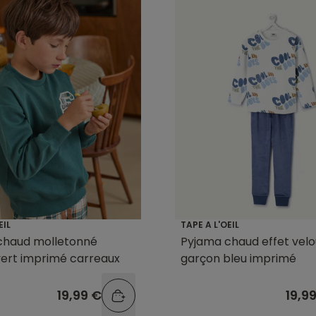
EIL
TAPE A L'OEIL
chaud molletonné
Pyjama chaud effet velo
ert imprimé carreaux
garçon bleu imprimé
19,99 €
19,9