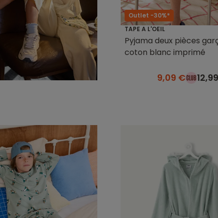
Outlet -30%*
TAPE A L'OEIL
Pyjama deux pièces gar
coton blanc imprimé
9,09 €
12,9