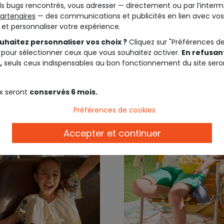
s bugs rencontrés, vous adresser — directement ou par l’interm
imprimé skateboard
artenaires
— des communications et publicités en lien avec vos
t et personnaliser votre expérience.
11,19 €
15,99 €
19,9
uhaitez personnaliser vos choix ?
Cliquez sur "Préférences d
 pour sélectionner ceux que vous souhaitez activer.
En refusant
,
seuls ceux indispensables au bon fonctionnement du site sero
x seront
conservés 6 mois.
Préférences de cookies
Accepter et continuer