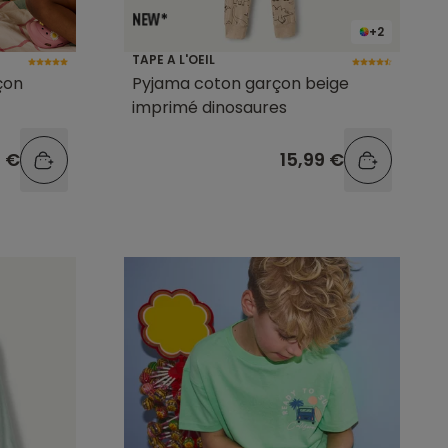
+2
TAPE A L'OEIL
çon
Pyjama coton garçon beige
imprimé dinosaures
9 €
15,99 €