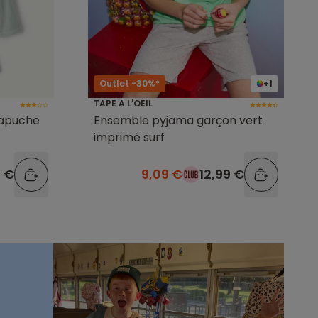
Outlet -30%*
+1
TAPE A L'OEIL
capuche
Ensemble pyjama garçon vert
imprimé surf
9 €
9,09 €
12,99 €