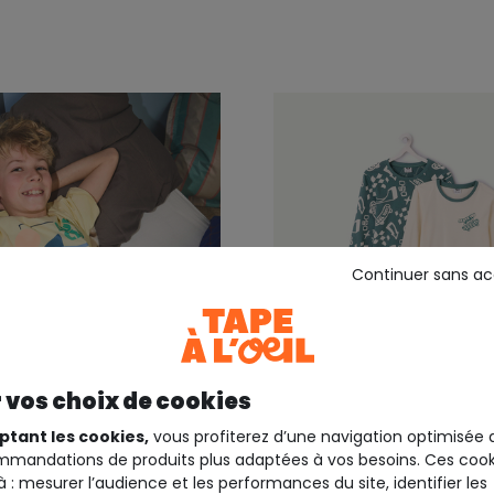
Continuer sans a
 vos choix de cookies
30%*
ptant les cookies,
vous profiterez d’une navigation optimisée 
mandations de produits plus adaptées à vos besoins. Ces cook
EIL
TAPE A L'OEIL
à : mesurer l’audience et les performances du site, identifier les
e garçon coton jaune
Lot 2 pyjamas garçon e