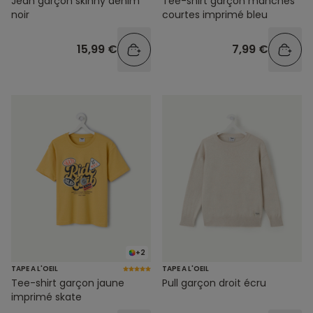
Jean garçon skinny denim
Tee-shirt garçon manches
noir
courtes imprimé bleu
15,99 €
7,99 €
+2
TAPE A L'OEIL
TAPE A L'OEIL
Tee-shirt garçon jaune
Pull garçon droit écru
imprimé skate