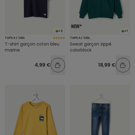
+2
+1
TAPE A L'OEIL
TAPE A L'OEIL
T-shirt garçon coton bleu
Sweat garçon zippé
marine
colorblock
4,99 €
18,99 €