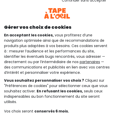
Continuer sans accepter
Consulter les CGU
Téléchargez notre application
Découvrir notre application
Gérer vos choix de cookies
En acceptant les cookies,
vous profiterez d’une
navigation optimisée ainsi que de recommandations de
qui sommes-nous ?
produits plus adaptées à vos besoins. Ces cookies servent
à : mesurer l’audience et les performances du site,
besoin d'aide ?
identifier les éventuels bugs rencontrés, vous adresser —
directement ou par l’intermédiaire de nos
partenaires
—
le club fidélité
des communications et publicités en lien avec vos centres
d’intérêt et personnaliser votre expérience.
notre catalogue
Vous souhaitez personnaliser vos choix ?
Cliquez sur
"Préférences de cookies" pour sélectionner ceux que vous
souhaitez activer.
En refusant les cookies,
seuls ceux
indispensables au bon fonctionnement du site seront
Conditions générales de ventes et d'utilisation
utilisés.
Conditions d’utilisation des réseaux sociaux
Politique de confidentialité
*Conditions des offres
Vos choix seront
conservés 6 mois.