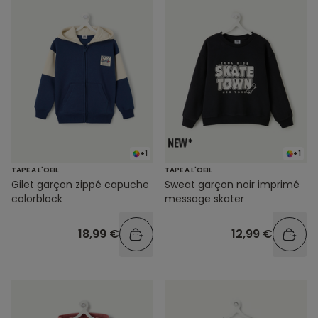
+1
+1
TAPE A L'OEIL
TAPE A L'OEIL
Gilet garçon zippé capuche
Sweat garçon noir imprimé
colorblock
message skater
18,99 €
12,99 €