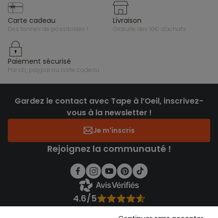
carte cadeau
livraison
des tonnes de possibilités !
gratuite dès 10€ d'achats
paiement sécurisé
par cb, paypal ou carte cadeau
Gardez le contact avec Tape à l’Oeil, inscrivez-
vous à la newsletter !
Je m'inscris
Rejoignez la communauté !
4.6/5
Basé sur 7 323 avis soumis à un contrôle
Voir l’attestation de confiance