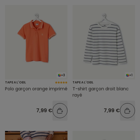
+3
+1
TAPE A L'OEIL
TAPE A L'OEIL
Polo garçon orange imprimé
T-shirt garçon droit blanc
rayé
7,99 €
7,99 €