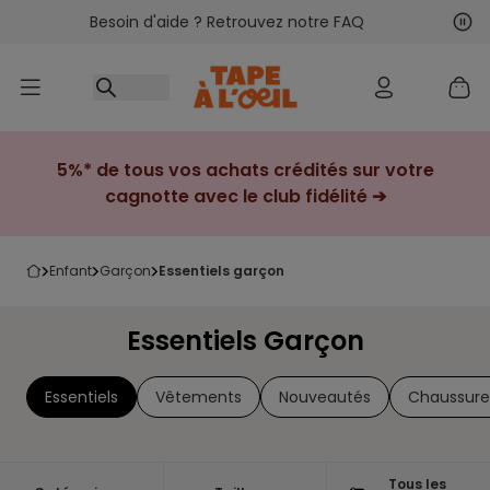
Besoin d'aide ? Retrouvez notre FAQ
Accéder au contenu
Sui
Pré
5%* de tous vos achats crédités sur votre
cagnotte avec le club fidélité ➔
enfant
garçon
essentiels garçon
Essentiels Garçon
Essentiels
Vêtements
Nouveautés
Chaussure
Tous les