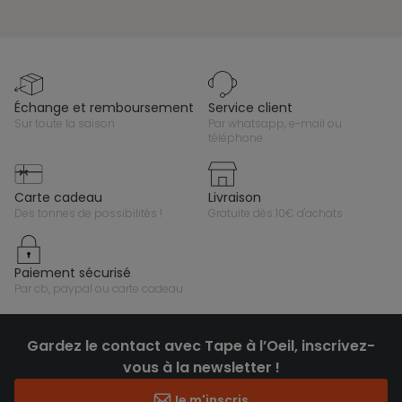
échange et remboursement
service client
sur toute la saison
par whatsapp, e-mail ou
téléphone
carte cadeau
livraison
des tonnes de possibilités !
gratuite dès 10€ d'achats
paiement sécurisé
par cb, paypal ou carte cadeau
Gardez le contact avec Tape à l’Oeil, inscrivez-
vous à la newsletter !
Je m'inscris