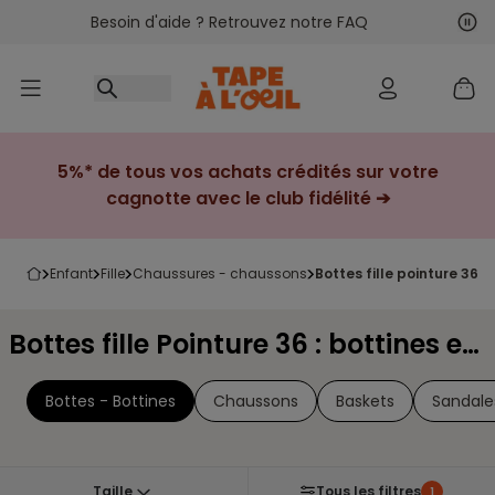
Besoin d'aide ? Retrouvez notre FAQ
Accéder au contenu
Sui
Pré
5%* de tous vos achats crédités sur votre
cagnotte avec le club fidélité ➔
enfant
fille
chaussures - chaussons
bottes fille pointure 36 :
Bottes fille Pointure 36 : bottines et boots
Bottes - Bottines
Chaussons
Baskets
Sandales
Taille
Tous les filtres
1