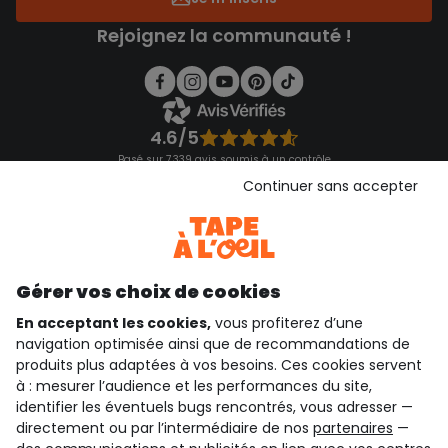
Rejoignez la communauté !
4.6/5
Basé sur 7 339 avis soumis à un contrôle
Voir l’attestation de confiance
Continuer sans accepter
Consulter les CGU
Téléchargez notre application
Découvrir notre application
Gérer vos choix de cookies
En acceptant les cookies,
vous profiterez d’une
navigation optimisée ainsi que de recommandations de
qui sommes-nous ?
produits plus adaptées à vos besoins. Ces cookies servent
à : mesurer l’audience et les performances du site,
besoin d'aide ?
identifier les éventuels bugs rencontrés, vous adresser —
directement ou par l’intermédiaire de nos
partenaires
—
le club fidélité