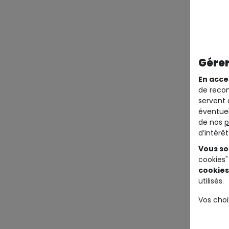
Gérer
En acce
de recom
servent 
éventuel
de nos
p
d’intérê
Vous so
cookies"
cookies
utilisés.
Vos choi