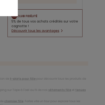
CLUB FIDÉLITÉ
5% de tous vos achats crédités sur votre
cagnotte !
Découvrir tous les avantages
tion de
t-shirts pour fille
pour découvrir tous les produits de
ing sur Tape à l'oeil au fil de nos
vêtements fille
et
tenues
 de
chemise fille
. Faites vite un tour pour explorer tous les
 !