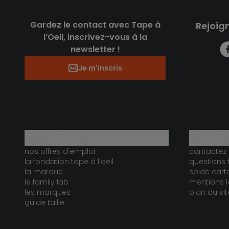
Gardez le contact avec Tape à
Rejoig
l’Oeil, inscrivez-vous à la
newsletter !
Je m'inscris
qui sommes-nous ?
besoin d'a
nos offres d'emploi
contactez
la fondation tape à l'oeil
questions 
la marque
solde car
le family lab
mentions l
les marques
plan du sit
guide taille