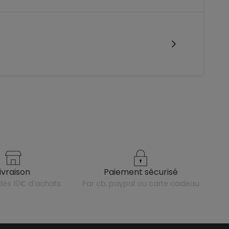
livraison
paiement sécurisé
e dès 10€ d'achats
par cb, paypal ou carte cadeau