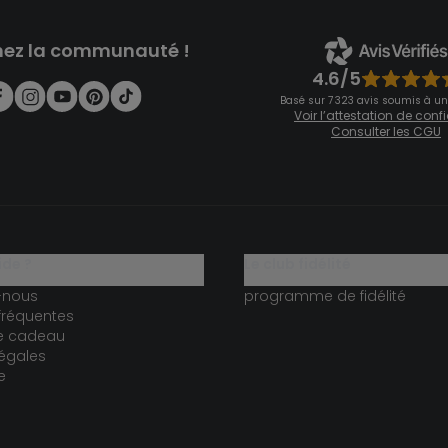
nez la communauté !
4.6/5
Basé sur 7 323 avis soumis à un
Voir l’attestation de con
Consulter les CGU
ide ?
le club fidélité
-nous
programme de fidélité
fréquentes
te cadeau
égales
e