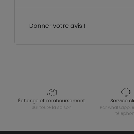
Donner votre avis !
échange et remboursement
service cl
sur toute la saison
par whatsapp, e-mail ou
télépho