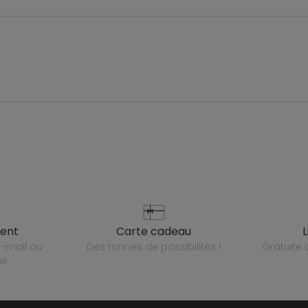
ient
carte cadeau
des tonnes de possibilités !
gratuit
ne