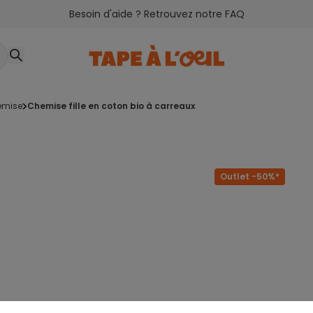
Besoin d'aide ? Retrouvez notre FAQ
emise
chemise fille en coton bio à carreaux
Outlet -50%*