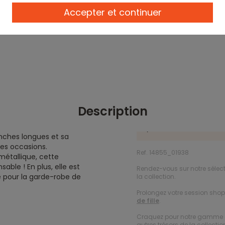
Accepter et continuer
Description
nches longues et sa
les occasions.
Ref. 14855_01938
métallique, cette
ble ! En plus, elle est
Rendez-vous sur notre sélec
e pour la garde-robe de
la collection.
Prolongez votre session shopp
de fille
.
Craquez pour notre gamme
autres trésors de la collection