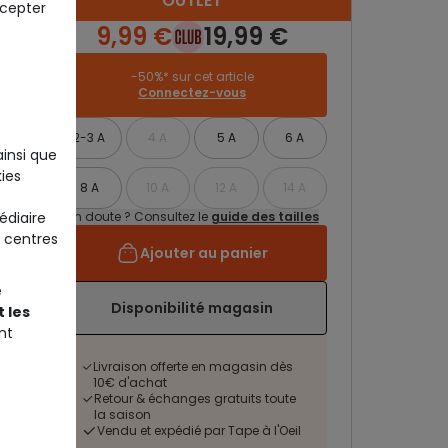
OUTLET
ccepter
9,99 €
19,99 €
-50%* sur cet article
Connectez-vous
2-3 A
4 A
5 A
6 A
ainsi que
ies
8 A
10 A
12 A
14 A
édiaire
Un doute ? Consultez le
guide des tailles
 centres
Ajouter au panier
e
Disponibilité magasin
 les
nt
Livraison offerte en magasin dès
10€ d'achat
Retour & échanges gratuits toute
la saison
Vendu et expédié par Tape à l'Oeil