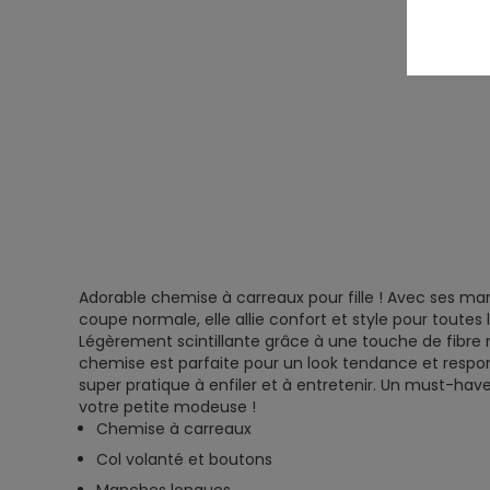
Adorable chemise à carreaux pour fille ! Avec ses ma
coupe normale, elle allie confort et style pour toutes 
Légèrement scintillante grâce à une touche de fibre 
chemise est parfaite pour un look tendance et responsa
super pratique à enfiler et à entretenir. Un must-hav
votre petite modeuse !
Chemise à carreaux
Col volanté et boutons