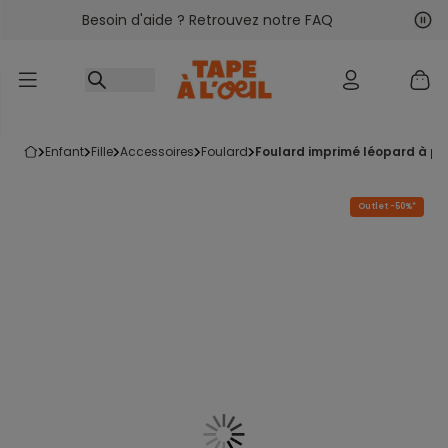
Besoin d'aide ? Retrouvez notre FAQ
Accéder au contenu
Sui
Pré
enfant
fille
accessoires
foulard
foulard imprimé léopard à 
Outlet -50%*