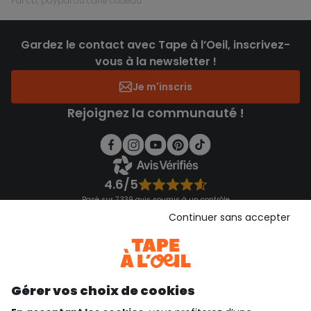
par cb, paypal ou carte cadeau
Gardez le contact avec Tape à l’Oeil, inscrivez-
vous à la newsletter !
Je m'inscris
Rejoignez la communauté !
4.6/5
Basé sur 7 339 avis soumis à un contrôle
Voir l’attestation de confiance
Continuer sans accepter
Consulter les CGU
Téléchargez notre application
Découvrir notre application
Gérer vos choix de cookies