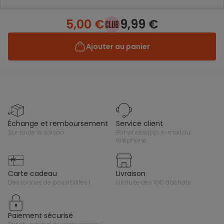
5,00 €
9,99 €
Ajouter au panier
échange et remboursement
service client
sur toute la saison
par whatsapp, e-mail ou
téléphone
carte cadeau
livraison
des tonnes de possibilités !
gratuite dès 10€ d'achats
paiement sécurisé