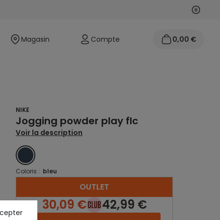
Suivan
Précéd
Magasin
Compte
0,00 €
NIKE
Jogging powder play flc
Voir la description
BLEU
Coloris :
bleu
OUTLET
30,09 €
42,99 €
ccepter