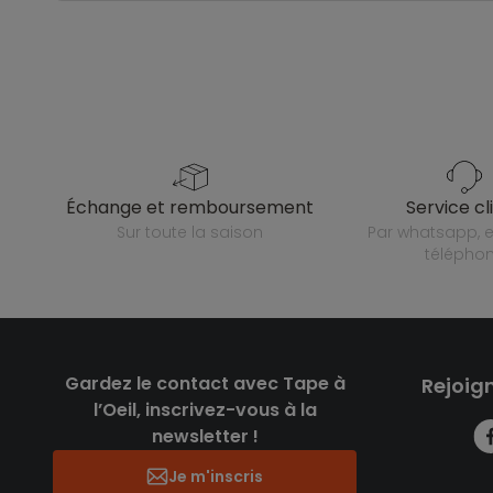
échange et remboursement
service cl
sur toute la saison
par whatsapp, e-mail ou
télépho
Gardez le contact avec Tape à
Rejoig
l’Oeil, inscrivez-vous à la
newsletter !
Je m'inscris