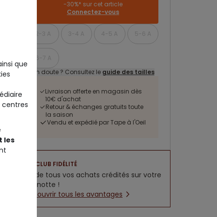
-30%* sur cet article
Connectez-vous
2-3 A
3-4 A
4-5 A
5-6 A
6-7 A
ainsi que
Un doute ? Consultez le
guide des tailles
ies
Livraison offerte en magasin dès
édiaire
10€ d'achat
 centres
Retour & échanges gratuits toute
la saison
Vendu et expédié par Tape à l'Oeil
e
 les
nt
CLUB FIDÉLITÉ
5% de tous vos achats crédités sur votre
cagnotte !
Découvrir tous les avantages