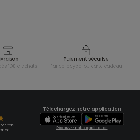
livraison
paiement sécurisé
e dès 10€ d'achats
par cb, paypal ou carte cadeau
Téléchargez notre application
 contrôle
Découvrir notre application
fiance