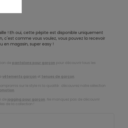
ille ! Eh oui, cette pépite est disponible uniquement
ison, c'est comme vous voulez, vous pouvez la recevoir
u en magasin, super easy !
tion de
pantalons pour garçon
pour découvrir tous les
de
vêtements garçon
et
tenues de garçon
.
compromis sur le style ni la qualité : découvrez notre sélection
romotion
.
on de
jogging pour garçon
. Ne manquez pas de découvrir
es de la collection !