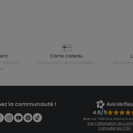
ient
carte cadeau
des tonnes de possibilités !
gratuit
ne
nez la communauté !
4.6/5
Basé sur 7 343 avis soumis à un
Voir l’attestation de con
Consulter les CGU