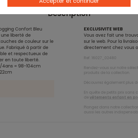
Accepter et continuer
Description
Jogging Confort Bleu
EXCLUSIVITE WEB
 une liberté de
Vous avez fait une trouva
touches de couleur sur le
sur le web. Pour la livra
. Fabriqué à partir de
directement chez vous o
able et respectueux de
Ref. 16027_02480
r en toute liberté.
3/4ans = 98-104cm
Rendez-vous sur notre sélec
-122cm
produits de la collection.
Découvrez également plus 
En quête de petits prix sans 
de
vêtements enfant en p
Plongez dans notre collecti
aussi les autres indispensabl