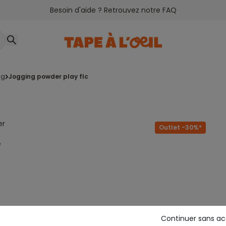
Besoin d'aide ? Retrouvez notre FAQ
ng
jogging powder play flc
er
Outlet -30%*
e
Continuer sans a