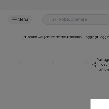
Accéder au contenu
Rechercher un produit
Menu
enfant
garçon
vêtements
pantalon - jogging
joggi
Partag
cet
articl