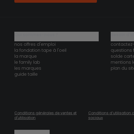
qui sommes-nous ?
besoin d'a
nos offres d'emploi
contactez
la fondation tape à l'oeil
questions 
la marque
solde car
le family lab
mentions l
les marques
plan du sit
guide taille
Conditions générales de ventes et
Conditions d’utilisation 
d'utilisation
sociaux