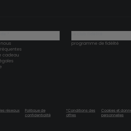
ide ?
le club fidélité
-nous
programme de fidélité
fréquentes
te cadeau
égales
e
des réseaux
Politique de
*Conditions des
Cookies et donn
confidentialité
offres
personnelles