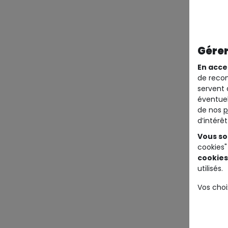
Gérer
En acce
de recom
servent 
éventuel
de nos
p
d’intérê
Vous so
cookies"
cookies
utilisés.
Vos choi