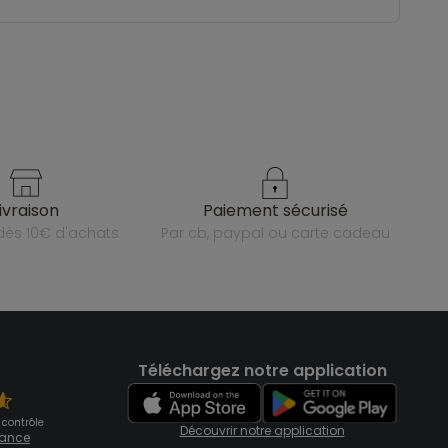
livraison
paiement sécurisé
e dès 10€ d'achats
par cb, paypal ou carte cadeau
Téléchargez notre application
 contrôle
Découvrir notre application
fiance