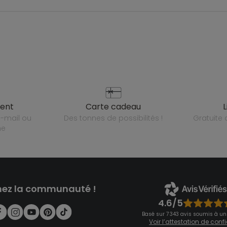
ient
carte cadeau
des tonnes de possibilités !
gratuit
ne
nez la communauté !
4.6/5
Basé sur 7 343 avis soumis à un
Voir l’attestation de con