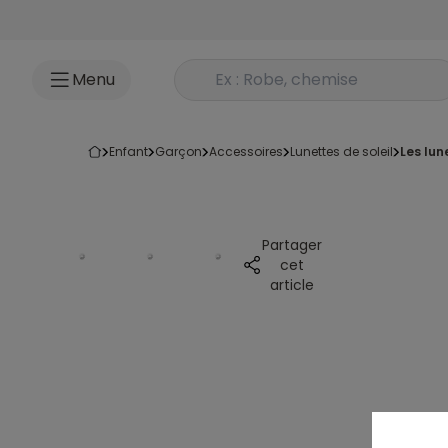
Accéder au contenu
Rechercher un produit
Menu
enfant
garçon
accessoires
lunettes de soleil
les lu
Partager
cet
article