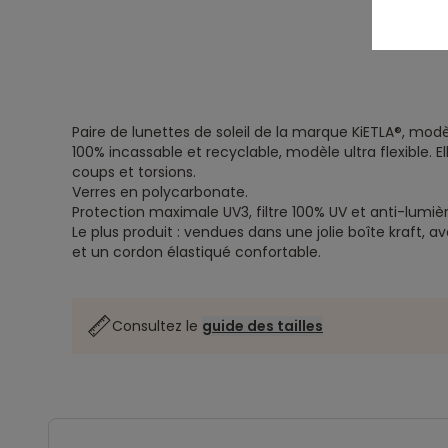
Paire de lunettes de soleil de la marque KiETLA®, mod
100% incassable et recyclable, modèle ultra flexible. El
coups et torsions.
Verres en polycarbonate.
Protection maximale UV3, filtre 100% UV et anti-lumiè
Le plus produit : vendues dans une jolie boîte kraft, 
et un cordon élastiqué confortable.
Consultez le
guide des tailles