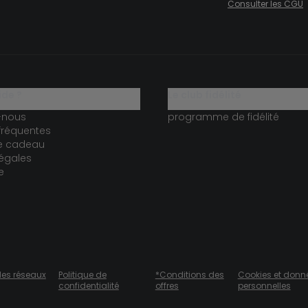
Consulter les CGU
ide ?
le club fidélité
-nous
programme de fidélité
fréquentes
te cadeau
égales
e
des réseaux
Politique de
*Conditions des
Cookies et donn
confidentialité
offres
personnelles