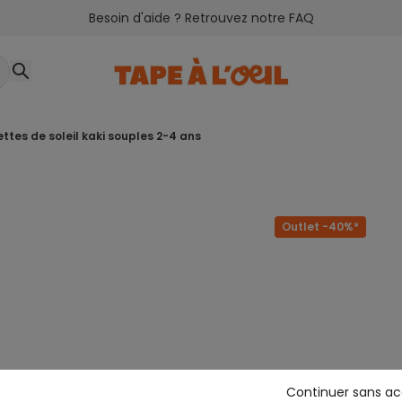
Besoin d'aide ? Retrouvez notre FAQ
nettes de soleil kaki souples 2-4 ans
Outlet -40%*
Continuer sans a