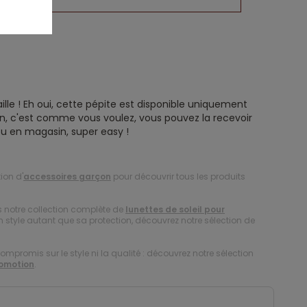
ille ! Eh oui, cette pépite est disponible uniquement
ison, c'est comme vous voulez, vous pouvez la recevoir
u en magasin, super easy !
ion d'
accessoires garçon
pour découvrir tous les produits
s notre collection complète de
lunettes de soleil pour
on style autant que sa protection, découvrez notre sélection de
compromis sur le style ni la qualité : découvrez notre sélection
romotion
.