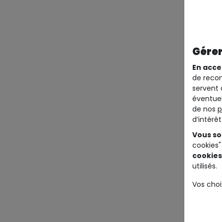
Gérer
En acce
de recom
servent 
éventuel
de nos
p
d’intérê
Vous so
cookies"
cookies
utilisés.
Vos choi