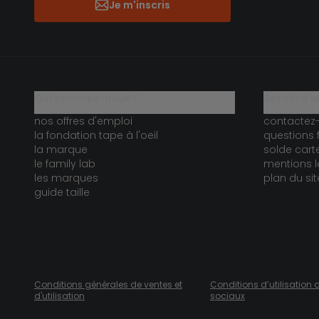
Je m'inscris
qui sommes-nous ?
besoin d'a
nos offres d'emploi
contactez
la fondation tape à l'oeil
questions 
la marque
solde car
le family lab
mentions l
les marques
plan du sit
guide taille
Conditions générales de ventes et
Conditions d’utilisation 
d'utilisation
sociaux