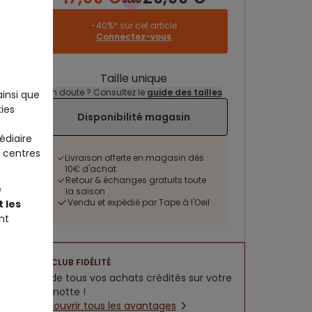
-40%* sur cet article
Connectez-vous
Taille unique
Un doute ? Consultez le
guide des tailles
ainsi que
ies
Disponibilité magasin
édiaire
 centres
Livraison offerte en magasin dès
10€ d'achat
Retour & échanges gratuits toute
e
la saison
Vendu et expédié par Tape à l'Oeil
 les
nt
CLUB FIDÉLITÉ
5% de tous vos achats crédités sur votre
cagnotte !
Découvrir tous les avantages