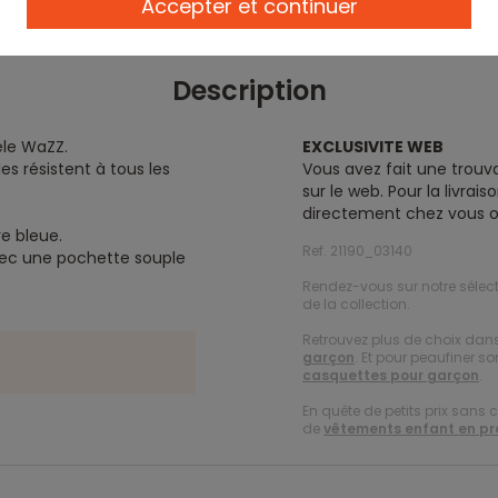
Accepter et continuer
Description
èle WaZZ.
EXCLUSIVITE WEB
les résistent à tous les
Vous avez fait une trouva
sur le web. Pour la livra
directement chez vous o
re bleue.
Ref. 21190_03140
avec une pochette souple
Rendez-vous sur notre sélect
de la collection.
Retrouvez plus de choix dan
garçon
. Et pour peaufiner s
casquettes pour garçon
.
En quête de petits prix sans 
de
vêtements enfant en p