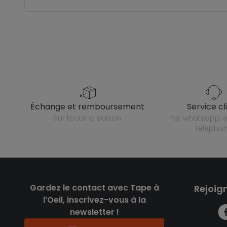
échange et remboursement
service cl
sur toute la saison
par whatsapp, e-mail ou
télépho
Gardez le contact avec Tape à
Rejoig
l’Oeil, inscrivez-vous à la
newsletter !