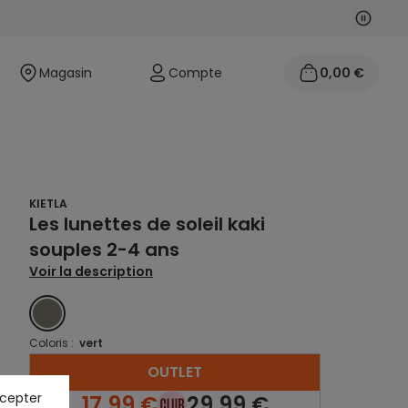
Suivan
Précéd
Magasin
Compte
0,00 €
KIETLA
Les lunettes de soleil kaki
souples 2-4 ans
Voir la description
VERT
Coloris :
vert
OUTLET
ccepter
17,99 €
29,99 €