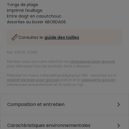
Tongs de plage.
Imprimé feuillage.
Entre doigt en caoutchouc.
Assorties au boxer ABORDAGE.
Consultez le
guide des tailles
Ref. 30878_01268
Rendez-vous sur notre sélection de
chaussures pour garçon
pour découvrir tous les produits de la collection.
Préparez au mieux votre petit protégé pour l'été : dénichez-lui le
maillot de bain pour garçon
parfait et la
casquette garçon
idéale pour une protection et un look au top.
Composition et entretien
Caractéristiques environnementales