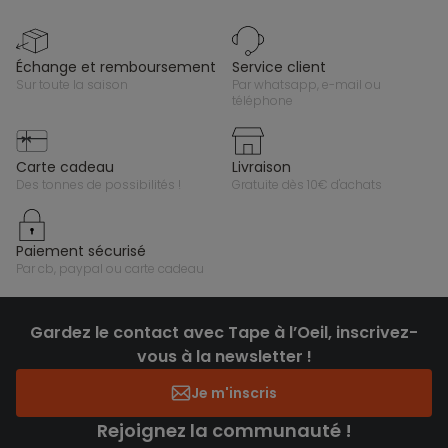
échange et remboursement
service client
sur toute la saison
par whatsapp, e-mail ou
téléphone
carte cadeau
livraison
des tonnes de possibilités !
gratuite dès 10€ d'achats
paiement sécurisé
par cb, paypal ou carte cadeau
Gardez le contact avec Tape à l’Oeil, inscrivez-
vous à la newsletter !
Je m'inscris
Rejoignez la communauté !