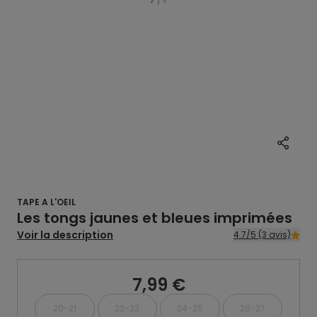
TAPE A L'OEIL
Les tongs jaunes et bleues imprimées
Voir la description
4.7/5 (3 avis)
7,99 €
20-21
22-23
24-25
26-27