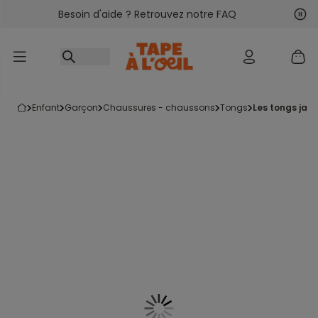
Besoin d'aide ? Retrouvez notre FAQ
Accéder au contenu
Sui
Pré
enfant
garçon
chaussures - chaussons
tongs
les tongs jau