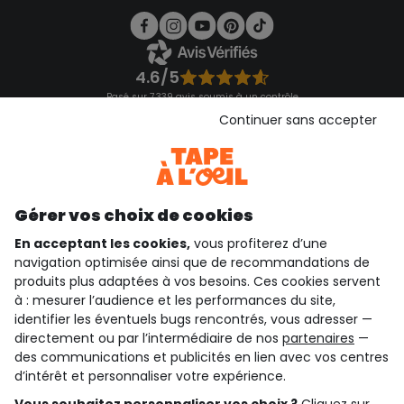
4.6/5
Basé sur 7 339 avis soumis à un contrôle
Voir l’attestation de confiance
Continuer sans accepter
Consulter les CGU
Téléchargez notre application
Découvrir notre application
Gérer vos choix de cookies
En acceptant les cookies,
vous profiterez d’une
navigation optimisée ainsi que de recommandations de
qui sommes-nous ?
produits plus adaptées à vos besoins. Ces cookies servent
à : mesurer l’audience et les performances du site,
besoin d'aide ?
identifier les éventuels bugs rencontrés, vous adresser —
directement ou par l’intermédiaire de nos
partenaires
—
le club fidélité
des communications et publicités en lien avec vos centres
d’intérêt et personnaliser votre expérience.
notre catalogue