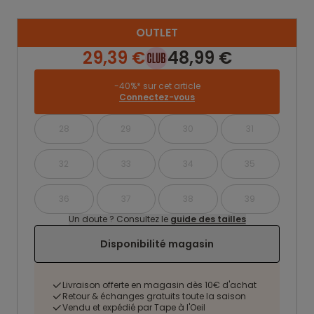
OUTLET
29,39 €
48,99 €
-40%* sur cet article
Connectez-vous
28
29
30
31
32
33
34
35
36
37
38
39
Un doute ? Consultez le
guide des tailles
Disponibilité magasin
Livraison offerte en magasin dès 10€ d'achat
Retour & échanges gratuits toute la saison
Vendu et expédié par Tape à l'Oeil