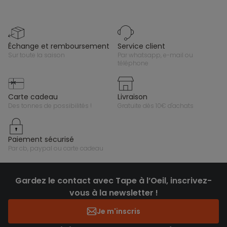
échange et remboursement
service client
sur toute la saison
par whatsapp, e-mail ou
téléphone
carte cadeau
livraison
des tonnes de possibilités !
gratuite dès 10€ d'achats
paiement sécurisé
par cb, paypal ou carte cadeau
Gardez le contact avec Tape à l’Oeil, inscrivez-
vous à la newsletter !
Je m'inscris