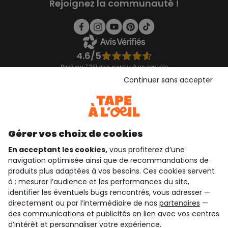
Rejoignez la communauté !
4.6/5
Basé sur 7 291 avis soumis à un contrôle
Voir l’attestation de confiance
Continuer sans accepter
Consulter les CGU
Téléchargez notre application
Découvrir notre application
Gérer vos choix de cookies
En acceptant les cookies,
vous profiterez d’une
navigation optimisée ainsi que de recommandations de
qui sommes-nous ?
produits plus adaptées à vos besoins. Ces cookies servent
à : mesurer l’audience et les performances du site,
besoin d'aide ?
identifier les éventuels bugs rencontrés, vous adresser —
directement ou par l’intermédiaire de nos
partenaires
—
le club fidélité
des communications et publicités en lien avec vos centres
d’intérêt et personnaliser votre expérience.