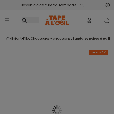
Besoin d'aide ? Retrouvez notre FAQ
Accéder au contenu
Sui
Pré
enfant
fille
chaussures - chaussons
sandales noires à paille
Outlet -40%*