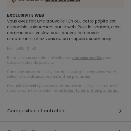
EXCLUSIVITE WEB
Vous avez fait une trouvaille ! Eh oui, cette pépite est
disponible uniquement sur le web. Pour la livraison, c'est
comme vous voulez, vous pouvez la recevoir
directement chez vous ou en magasin, super easy !
Ref. 12999_01150
Rendez-vous sur notre collection de
chaussures fille
pour
découvrir plus de produits.
Sans compromi sur le style, ni sur le budget : découvrez notre
sélection de
chaussures enfant en promotion
.
En quête de petits prix sans compromis sur le style ni la qualité :
découvrez notre sélection de
vêtements enfant en promotion
.
Composition et entretien