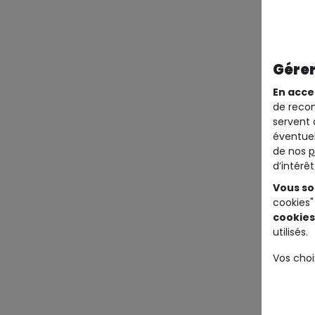
Gérer
En acce
de recom
servent 
éventuel
de nos
p
d’intérê
Vous so
cookies"
cookies
utilisés.
Vos choi