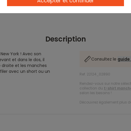
Accepter et continuer
Description
 New York ! Avec son
Consultez le
guide 
ant et dans le dos, il
e droite et les manches
nfiler avec un short ou un
Ref. 22124_02890
Rendez-vous sur notre sélec
collection du
t-shirt manch
selon les besoins !
Découvrez également plus 