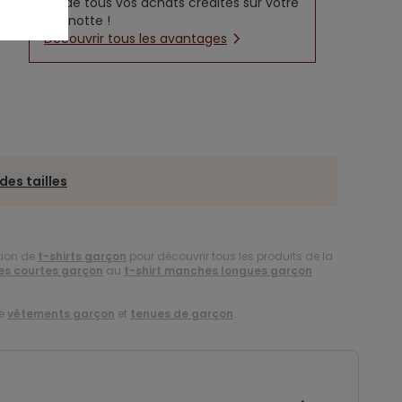
5% de tous vos achats crédités sur votre
cagnotte !
Découvrir tous les avantages
des tailles
tion de
t-shirts garçon
pour découvrir tous les produits de la
es courtes garçon
au
t-shirt manches longues garçon
de
vêtements garçon
et
tenues de garçon
.