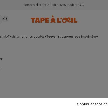
Besoin d'aide ? Retrouvez notre FAQ
-shirt
t-shirt manches courtes
tee-shirt garçon rose imprimé ny
er
e
Continuer sans a