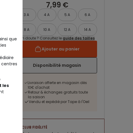
7,99 €
3 A
4 A
5 A
6 A
8 A
10 A
12 A
14 A
Un doute ? Consultez le
guide des tailles
ainsi que
ies
Ajouter au panier
édiaire
 centres
Disponibilité magasin
e
Livraison offerte en magasin dès
 les
10€ d'achat
nt
Retour & échanges gratuits toute
la saison
Vendu et expédié par Tape à l'Oeil
CLUB FIDÉLITÉ