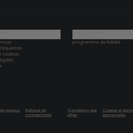
ide ?
le club fidélité
-nous
programme de fidélité
fréquentes
te cadeau
égales
e
des réseaux
Politique de
*Conditions des
Cookies et donn
confidentialité
offres
personnelles