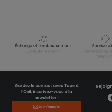
échange et remboursement
service cl
sur toute la saison
par whatsapp, e-mail ou
télépho
Gardez le contact avec Tape à
Rejoig
l’Oeil, inscrivez-vous à la
newsletter !
Je m'inscris