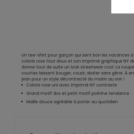
Un tee-shirt pour garçon qui sent bon les vacances à
coloris rose tout doux et son imprimé graphique NY dev
donne tout de suite un look streetwear cool. La coup
courtes laissent bouger, courir, skater sans gêne. À e
jean pour un style décontracté du matin au soir !
Coloris rose uni avec imprimé NY contraste
Grand motif dos et petit motif poitrine tendance
Maille douce agréable à porter au quotidien