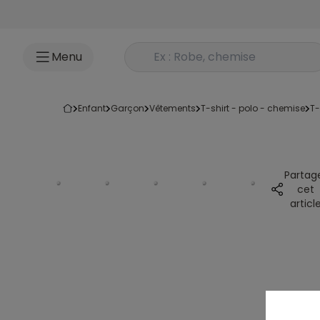
Accéder au contenu
Rechercher un produit
Menu
enfant
garçon
vêtements
t-shirt - polo - chemise
t
Partag
cet
articl