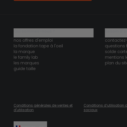
qui sommes-nous ?
besoin d'a
nos offres d'emploi
contactez
la fondation tape à l'oeil
questions 
la marque
solde car
le family lab
mentions l
les marques
plan du sit
guide taille
Conditions générales de ventes et
Conditions d’utilisation 
d'utilisation
sociaux
Français