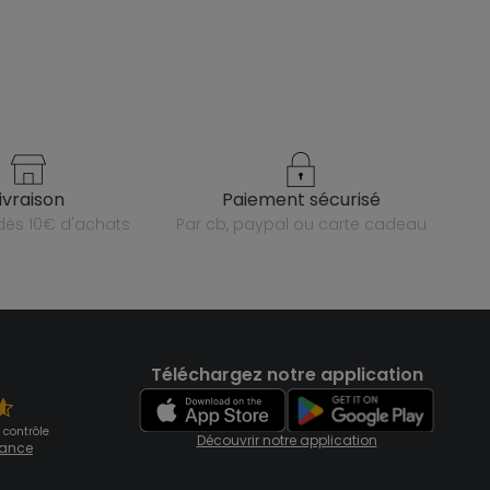
livraison
paiement sécurisé
e dès 10€ d'achats
par cb, paypal ou carte cadeau
Téléchargez notre application
 contrôle
Découvrir notre application
fiance