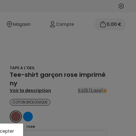
Suivan
Précéd
Magasin
Compte
0,00 €
TAPE A L'OEIL
Tee-shirt garçon rose imprimé
ny
Voir la description
5.0/5 (2 avis)
COTON BIOLOGIQUE
ROSE
BLEU
Coloris :
rose
ccepter