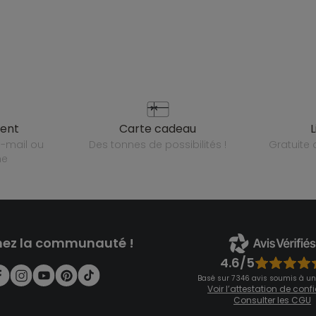
ient
carte cadeau
des tonnes de possibilités !
gratuit
ne
nez la communauté !
4.6/5
Basé sur 7 346 avis soumis à un
Voir l’attestation de con
Consulter les CGU