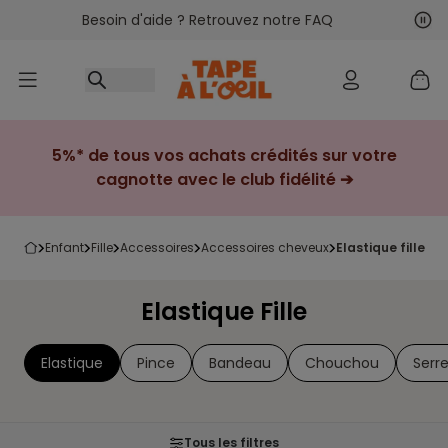
Besoin d'aide ? Retrouvez notre FAQ
Accéder au contenu
Sui
Pré
5%* de tous vos achats crédités sur votre
cagnotte avec le club fidélité ➔
enfant
fille
accessoires
accessoires cheveux
elastique fille
Elastique Fille
Elastique
Pince
Bandeau
Chouchou
Serr
Tous les filtres