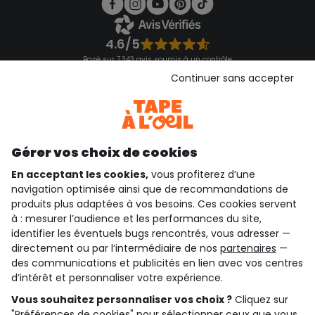
4.6/5
Basé sur 7 343 avis soumis à un contrôle
Voir l’attestation de confiance
Continuer sans accepter
Consulter les CGU
Téléchargez notre application
Découvrir notre application
Gérer vos choix de cookies
En acceptant les cookies,
vous profiterez d’une
navigation optimisée ainsi que de recommandations de
qui sommes-nous ?
produits plus adaptées à vos besoins. Ces cookies servent
à : mesurer l’audience et les performances du site,
besoin d'aide ?
identifier les éventuels bugs rencontrés, vous adresser —
directement ou par l’intermédiaire de nos
partenaires
—
le club fidélité
des communications et publicités en lien avec vos centres
d’intérêt et personnaliser votre expérience.
notre catalogue
Vous souhaitez personnaliser vos choix ?
Cliquez sur
"Préférences de cookies" pour sélectionner ceux que vous