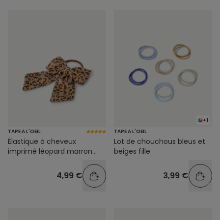
+1
TAPE A L'OEIL
TAPE A L'OEIL
Élastique à cheveux
Lot de chouchous bleus et
imprimé léopard marron
beiges fille
pour fille
4,99 €
3,99 €