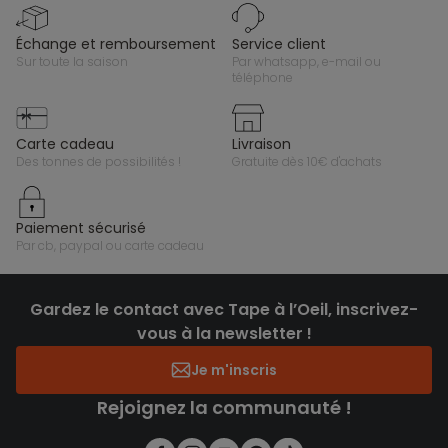
échange et remboursement
service client
sur toute la saison
par whatsapp, e-mail ou
téléphone
carte cadeau
livraison
des tonnes de possibilités !
gratuite dès 10€ d'achats
paiement sécurisé
par cb, paypal ou carte cadeau
Gardez le contact avec Tape à l’Oeil, inscrivez-
vous à la newsletter !
Je m'inscris
Rejoignez la communauté !