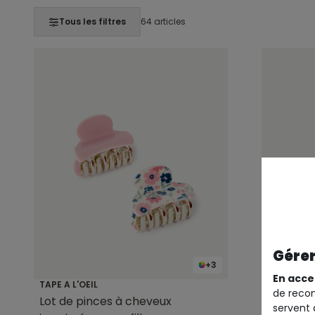
Tous les filtres
64 articles
Gérer
+3
En acce
TAPE A L'OEIL
TAPE A L'O
de recom
Lot de pinces à cheveux
Lot de 2 
servent 