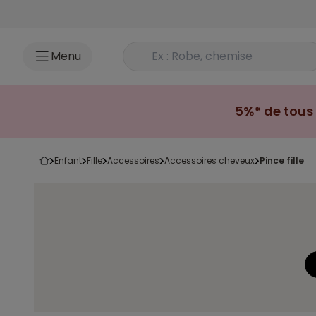
Accéder au contenu
Rechercher un produit
Menu
5%* de tous 
enfant
fille
accessoires
accessoires cheveux
pince fille