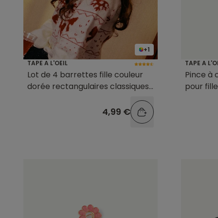
+1
TAPE A L'OEIL
TAPE A L'O
Lot de 4 barrettes fille couleur
Pince à 
dorée rectangulaires classiques
pour fill
ou pailletées
4,99 €