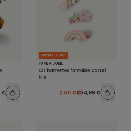
Outlet -60%*
TAPE A L'OEIL
e
Lot barrettes fantaisie pastel
fille
9 €
2,00 €
4,99 €