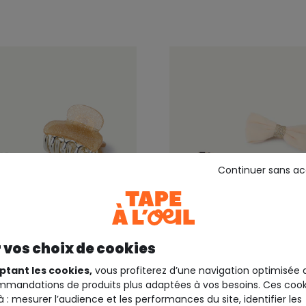
Continuer sans a
 vos choix de cookies
+3
ptant les cookies,
vous profiterez d’une navigation optimisée 
TAPE A L'OEIL
EIL
mandations de produits plus adaptées à vos besoins. Ces cook
Lot de 3 barrettes bébé f
pinces fille pailleté et
à : mesurer l’audience et les performances du site, identifier les