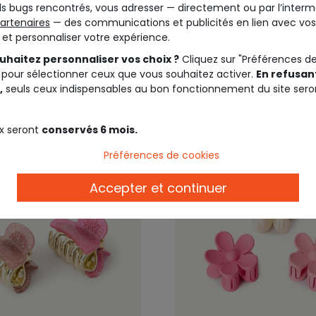
léopard et unis
 léopard
s bugs rencontrés, vous adresser — directement ou par l’interm
artenaires
— des communications et publicités en lien avec vos
t et personnaliser votre expérience.
4,9
3,99 €
uhaitez personnaliser vos choix ?
Cliquez sur "Préférences d
 pour sélectionner ceux que vous souhaitez activer.
En refusant
,
seuls ceux indispensables au bon fonctionnement du site sero
x seront
conservés 6 mois.
Préférences de cookies
Accepter et continuer