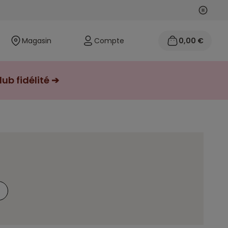
Suivan
Précéd
Magasin
Compte
0,00 €
ub fidélité ➔