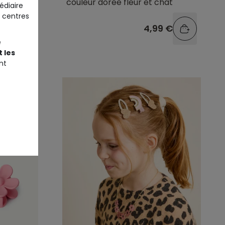
couleur dorée fleur et chat
édiaire
 centres
9 €
4,99 €
e
 les
nt