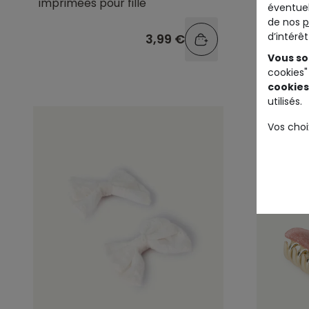
imprimées pour fille
imprimé
éventuel
de nos
p
d’intérê
3,99 €
Vous so
cookies"
cookies
utilisés.
Vos choi