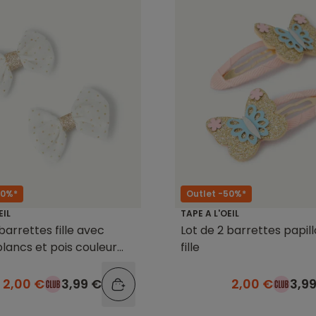
50%*
Outlet -50%*
EIL
TAPE A L'OEIL
barrettes fille avec
Lot de 2 barrettes papil
lancs et pois couleur
fille
2,00 €
3,99 €
2,00 €
3,9