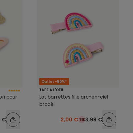
Outlet -50%*
TAPE A L'OEIL
lon pour
Lot barrettes fille arc-en-ciel
brodé
9 €
2,00 €
3,99 €