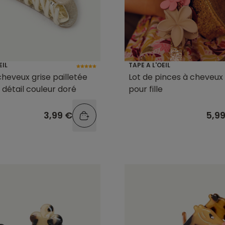
EIL
TAPE A L'OEIL
cheveux grise pailletée
Lot de pinces à cheveux 
e détail couleur doré
pour fille
3,99 €
5,9