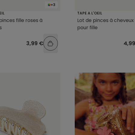
+3
EIL
TAPE A L'OEIL
pinces fille roses à
Lot de pinces à cheveux 
s
pour fille
3,99 €
4,9