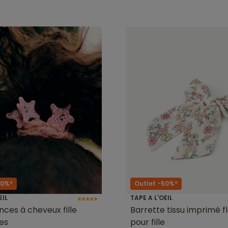
50%*
Outlet -50%*
EIL
TAPE A L'OEIL
nces à cheveux fille
Barrette tissu imprimé fl
es
pour fille