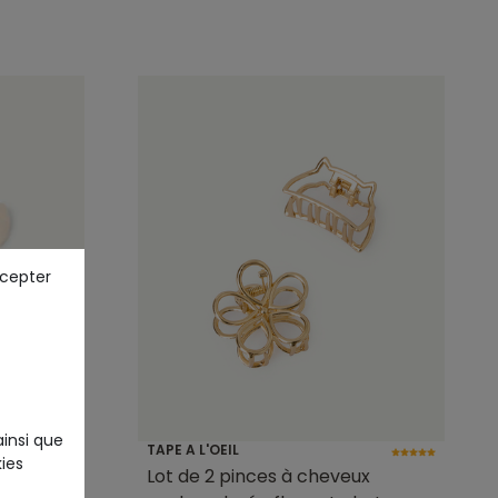
ccepter
ainsi que
TAPE A L'OEIL
ies
ille
Lot de 2 pinces à cheveux