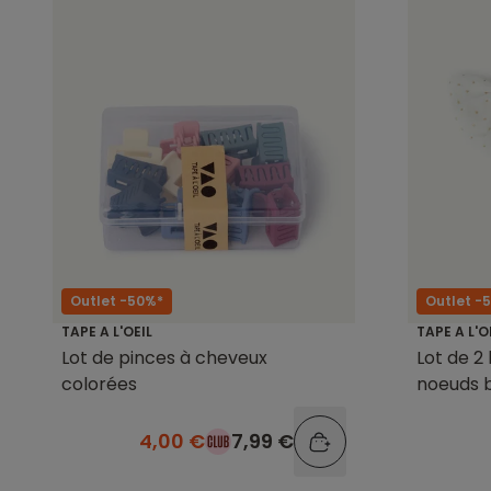
Outlet -50%*
Outlet -
TAPE A L'OEIL
TAPE A L'O
Lot de pinces à cheveux
Lot de 2 
colorées
noeuds b
dorée
4,00 €
7,99 €