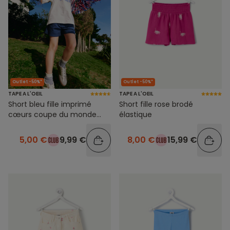
Outlet -50%*
Outlet -50%*
TAPE A L'OEIL
TAPE A L'OEIL
Short bleu fille imprimé
Short fille rose brodé
cœurs coupe du monde
élastique
france
5,00 €
9,99 €
8,00 €
15,99 €