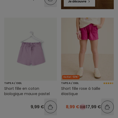
Outlet -50%*
TAPE A L'OEIL
TAPE A L'OEIL
Short fille en coton
Short fille rose à taille
biologique mauve pastel
élastique
9,99 €
8,99 €
17,99 €