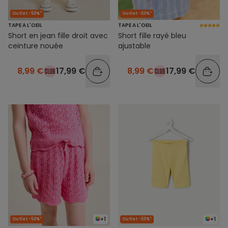
Outlet -50%*
Outlet -50%*
TAPE A L'OEIL
TAPE A L'OEIL
Short en jean fille droit avec
Short fille rayé bleu
ceinture nouée
ajustable
8,99 €
17,99 €
8,99 €
17,99 €
+1
+1
Outlet -50%*
Outlet -50%*