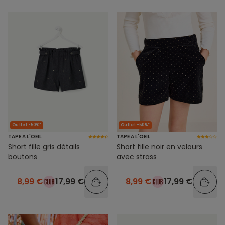
Outlet -50%*
Outlet -50%*
TAPE A L'OEIL
TAPE A L'OEIL
Short fille gris détails
Short fille noir en velours
boutons
avec strass
8,99 €
17,99 €
8,99 €
17,99 €