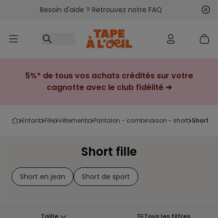
Besoin d'aide ? Retrouvez notre FAQ
Accéder au contenu
Sui
Pré
5%* de tous vos achats crédités sur votre
cagnotte avec le club fidélité ➔
enfant
fille
vêtements
pantalon - combinaison - short
short fil
Short fille
Short en jean
Short de sport
Taille
Tous les filtres