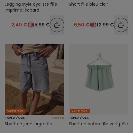
Legging style cycliste fille
Short fille bleu clair
imprimé léopard
2,40 €
5,99 €
6,50 €
12,99 €
Outlet -60%*
Outlet -50%*
TAPE A L'OEIL
TAPE A L'OEIL
Short en jean large fille
Short en coton fille vert pâle