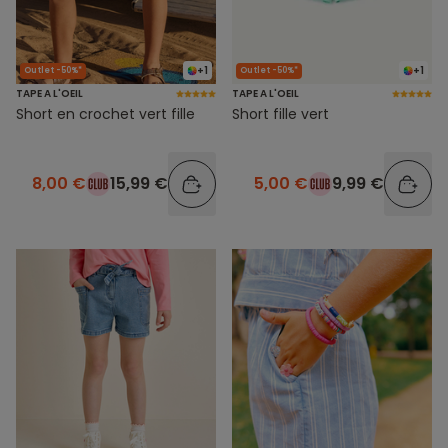
+1
+1
Outlet -50%*
Outlet -50%*
TAPE A L'OEIL
TAPE A L'OEIL
Short en crochet vert fille
Short fille vert
8,00 €
15,99 €
5,00 €
9,99 €