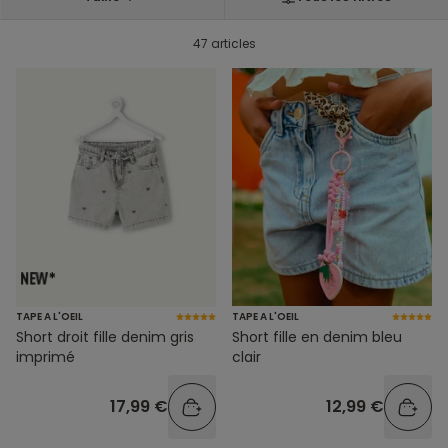
47 articles
TAPE A L'OEIL
TAPE A L'OEIL
Short droit fille denim gris
Short fille en denim bleu
imprimé
clair
17,99 €
12,99 €