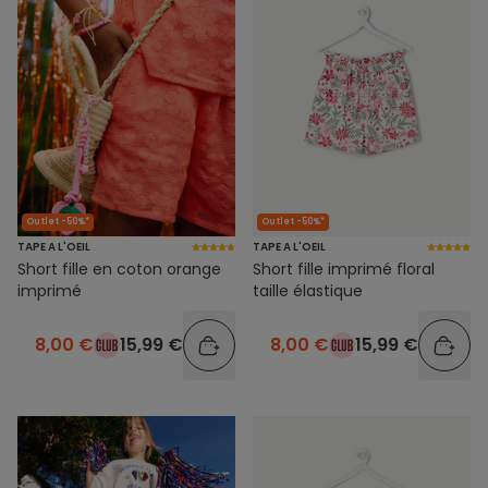
Outlet -50%*
Outlet -50%*
TAPE A L'OEIL
TAPE A L'OEIL
Short fille en coton orange
Short fille imprimé floral
imprimé
taille élastique
8,00 €
15,99 €
8,00 €
15,99 €