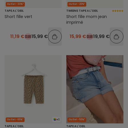
Outlet -30%*
Outlet -20%*
TAPE A L'OEIL
TWEENS TAPE A L'OEIL
Short fille vert
Short fille mom jean
imprimé
11,19 €
15,99 €
15,99 €
19,99 €
+1
Outlet -60%*
Outlet -50%*
TAPE A L'OEIL
TAPE A L'OEIL