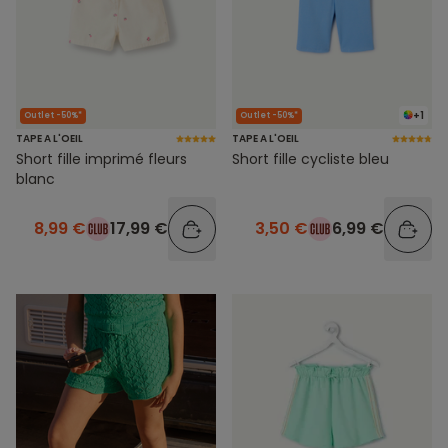
+1
Outlet -50%*
Outlet -50%*
TAPE A L'OEIL
TAPE A L'OEIL
Short fille imprimé fleurs
Short fille cycliste bleu
blanc
8,99 €
17,99 €
3,50 €
6,99 €