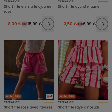
TAPE A L'OEIL
TAPE A L'OEIL
Short fille en maille ajourée
Short fille cycliste jaune
rose
8,00 €
15,99 €
3,50 €
6,99 €
+1
Outlet -50%*
Outlet -50%*
TAPE A L'OEIL
TAPE A L'OEIL
Short fille rose avec rayures
Short fille rayé à nœuds