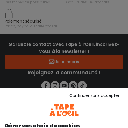
des tonnes de possibilités !
gratuite dès 10€ d'achats
paiement sécurisé
par cb, paypal ou carte cadeau
Gardez le contact avec Tape à l’Oeil, inscrivez-
vous à la newsletter !
Je m'inscris
Rejoignez la communauté !
Continuer sans accepter
4.6/5
Basé sur 7 339 avis soumis à un contrôle
Voir l’attestation de confiance
Consulter les CGU
Téléchargez notre application
Gérer vos choix de cookies