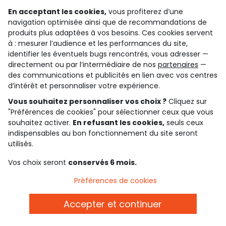
En acceptant les cookies,
vous profiterez d’une
Découvrir notre application
navigation optimisée ainsi que de recommandations de
produits plus adaptées à vos besoins. Ces cookies servent
à : mesurer l’audience et les performances du site,
identifier les éventuels bugs rencontrés, vous adresser —
qui sommes-nous ?
directement ou par l’intermédiaire de nos
partenaires
—
des communications et publicités en lien avec vos centres
besoin d'aide ?
d’intérêt et personnaliser votre expérience.
Vous souhaitez personnaliser vos choix ?
Cliquez sur
le club fidélité
"Préférences de cookies" pour sélectionner ceux que vous
souhaitez activer.
En refusant les cookies,
seuls ceux
notre catalogue
indispensables au bon fonctionnement du site seront
utilisés.
Vos choix seront
conservés 6 mois.
Conditions générales de ventes et d'utilisation
Conditions d’utilisation des réseaux sociaux
Préférences de cookies
Politique de confidentialité
*Conditions des offres
Cookies et données personnelles
Accepter et continuer
Accessibilité : partiellement conforme
Paramètres des cookies