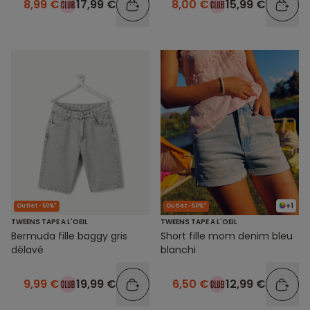
8,99 €
17,99 €
8,00 €
15,99 €
+1
Outlet -50%*
Outlet -50%*
TWEENS TAPE A L'OEIL
TWEENS TAPE A L'OEIL
Bermuda fille baggy gris
Short fille mom denim bleu
délavé
blanchi
9,99 €
19,99 €
6,50 €
12,99 €