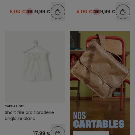
8,00 €
19,99 €
5,00 €
9,99 €
TAPE A L'OEIL
Short fille droit broderie
anglaise blanc
17,99 €