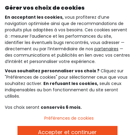
Découvrir notre application
Gérer vos choix de cookies
En acceptant les cookies,
vous profiterez d’une
navigation optimisée ainsi que de recommandations de
qui sommes-nous ?
produits plus adaptées à vos besoins. Ces cookies servent
à : mesurer l’audience et les performances du site,
besoin d'aide ?
identifier les éventuels bugs rencontrés, vous adresser —
directement ou par l’intermédiaire de nos
partenaires
—
le club fidélité
des communications et publicités en lien avec vos centres
d’intérêt et personnaliser votre expérience.
notre catalogue
Vous souhaitez personnaliser vos choix ?
Cliquez sur
"Préférences de cookies" pour sélectionner ceux que vous
souhaitez activer.
En refusant les cookies,
seuls ceux
indispensables au bon fonctionnement du site seront
Conditions générales de ventes et d'utilisation
Conditions d’utilisation des réseaux sociaux
utilisés.
Politique de confidentialité
*Conditions des offres
Vos choix seront
conservés 6 mois.
Cookies et données personnelles
Accessibilité : partiellement conforme
Préférences de cookies
Paramètres des cookies
Accepter et continuer