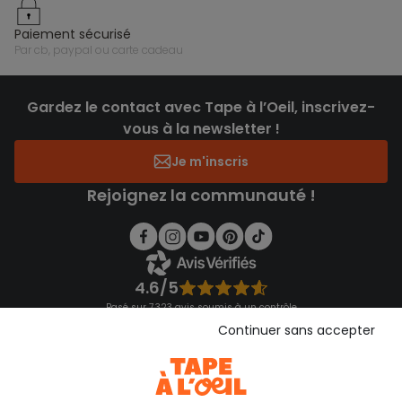
paiement sécurisé
par cb, paypal ou carte cadeau
Gardez le contact avec Tape à l’Oeil, inscrivez-
vous à la newsletter !
Je m'inscris
Rejoignez la communauté !
4.6/5
Basé sur 7 323 avis soumis à un contrôle
Voir l’attestation de confiance
Continuer sans accepter
Consulter les CGU
Téléchargez notre application