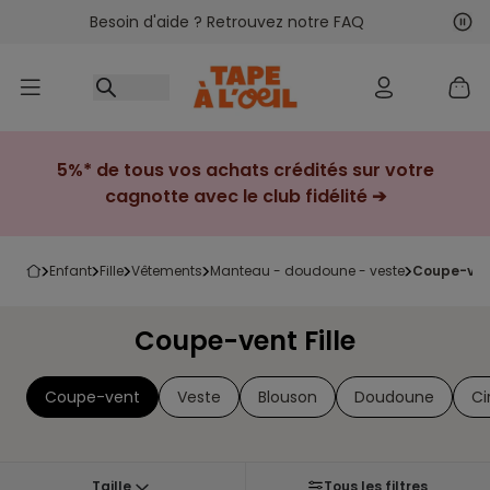
Besoin d'aide ? Retrouvez notre FAQ
Accéder au contenu
Sui
Pré
5%* de tous vos achats crédités sur votre
cagnotte avec le club fidélité ➔
enfant
fille
vêtements
manteau - doudoune - veste
coupe-vent
Coupe-vent Fille
Coupe-vent
Veste
Blouson
Doudoune
Ci
Taille
Tous les filtres