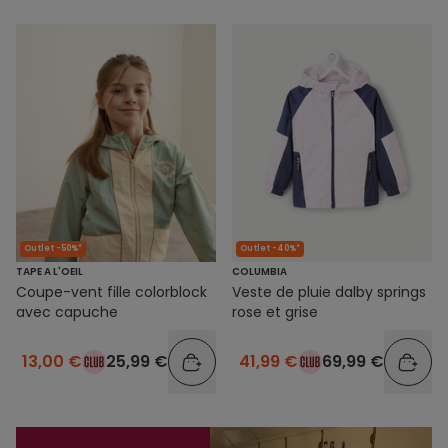
Outlet -50%*
Outlet -40%*
TAPE A L'OEIL
COLUMBIA
Coupe-vent fille colorblock
Veste de pluie dalby springs
avec capuche
rose et grise
13,00 €
25,99 €
41,99 €
69,99 €