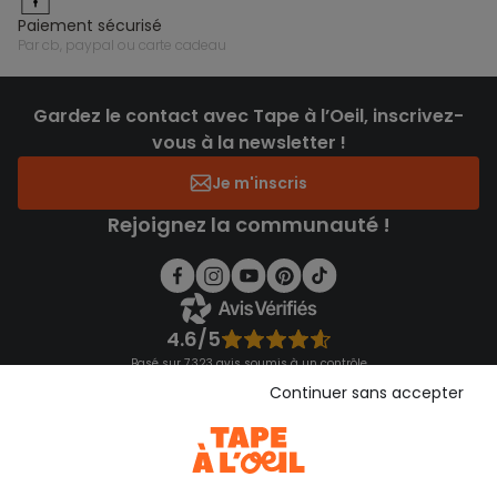
paiement sécurisé
par cb, paypal ou carte cadeau
Gardez le contact avec Tape à l’Oeil, inscrivez-
vous à la newsletter !
Je m'inscris
Rejoignez la communauté !
4.6/5
Basé sur 7 323 avis soumis à un contrôle
Voir l’attestation de confiance
Continuer sans accepter
Consulter les CGU
Téléchargez notre application
Découvrir notre application