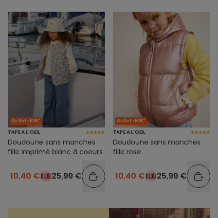
Outlet -60%*
Outlet -60%*
TAPE A L'OEIL
TAPE A L'OEIL
Doudoune sans manches
Doudoune sans manches
fille imprimé blanc à coeurs
fille rose
10,40 €
25,99 €
10,40 €
25,99 €