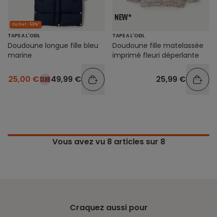
Outlet -50%*
TAPE A L'OEIL
TAPE A L'OEIL
Doudoune longue fille bleu
Doudoune fille matelassée
marine
imprimé fleuri déperlante
25,00 €
49,99 €
25,99 €
Vous avez vu
8
articles sur 8
Craquez aussi pour