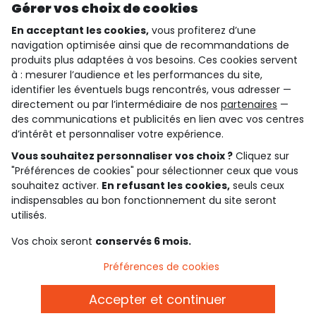
Gérer vos choix de cookies
En acceptant les cookies,
vous profiterez d’une
navigation optimisée ainsi que de recommandations de
qui sommes-nous ?
produits plus adaptées à vos besoins. Ces cookies servent
à : mesurer l’audience et les performances du site,
besoin d'aide ?
identifier les éventuels bugs rencontrés, vous adresser —
directement ou par l’intermédiaire de nos
partenaires
—
le club fidélité
des communications et publicités en lien avec vos centres
d’intérêt et personnaliser votre expérience.
notre catalogue
Vous souhaitez personnaliser vos choix ?
Cliquez sur
"Préférences de cookies" pour sélectionner ceux que vous
souhaitez activer.
En refusant les cookies,
seuls ceux
Conditions générales de ventes et d'utilisation
indispensables au bon fonctionnement du site seront
Conditions d’utilisation des réseaux sociaux
utilisés.
Politique de confidentialité
*Conditions des offres
Vos choix seront
conservés 6 mois.
Cookies et données personnelles
Accessibilité : partiellement conforme
Préférences de cookies
Paramètres des cookies
Accepter et continuer
Français