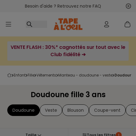
Besoin d'aide ? Retrouvez notre FAQ
Accéder au contenu
Sui
Pré
VENTE FLASH : 30%* cagnottés sur tout avec le
Club fidélité ➔
enfant
fille
vêtements
manteau - doudoune - veste
doudoune f
Doudoune fille 3 ans
Doudoune
Veste
Blouson
Coupe-vent
Ci
Taille
Tous les filtres
1