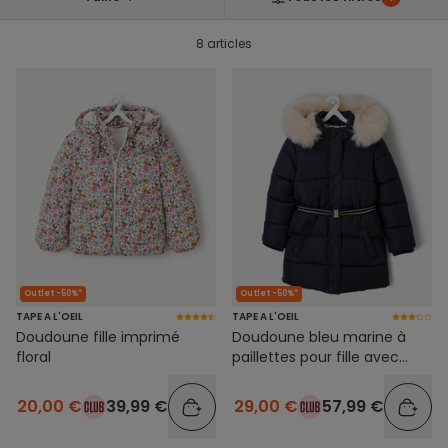
8 articles
Outlet -50%*
Outlet -50%*
TAPE A L'OEIL
TAPE A L'OEIL
Doudoune fille imprimé
Doudoune bleu marine à
floral
paillettes pour fille avec
capuche
20,00 €
39,99 €
29,00 €
57,99 €