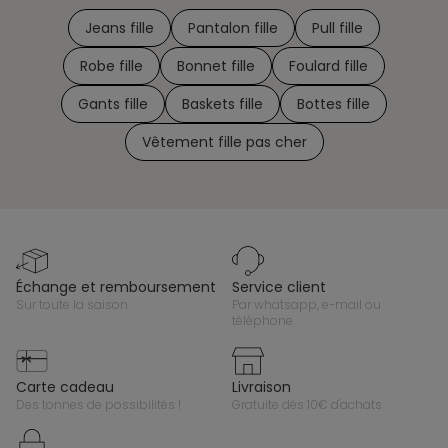
Jeans fille
Pantalon fille
Pull fille
Robe fille
Bonnet fille
Foulard fille
Gants fille
Baskets fille
Bottes fille
Vêtement fille pas cher
échange et remboursement
service client
sur toute la saison
par whatsapp, e-mail ou
téléphone
carte cadeau
livraison
des tonnes de possibilités !
gratuite dès 10€ d'achats