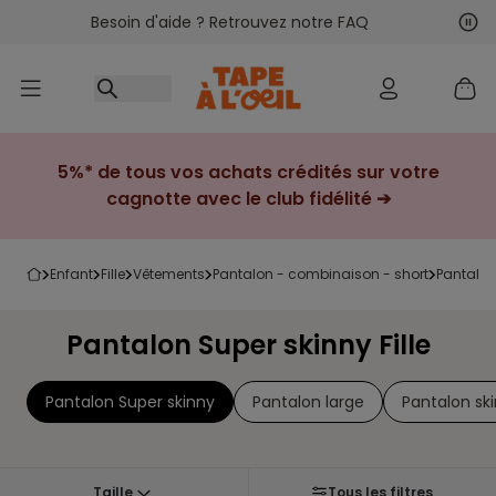
Besoin d'aide ? Retrouvez notre FAQ
Accéder au contenu
Sui
Pré
5%* de tous vos achats crédités sur votre
cagnotte avec le club fidélité ➔
enfant
fille
vêtements
pantalon - combinaison - short
pantalo
Pantalon Super skinny Fille
Pantalon Super skinny
Pantalon large
Pantalon sk
Taille
Tous les filtres