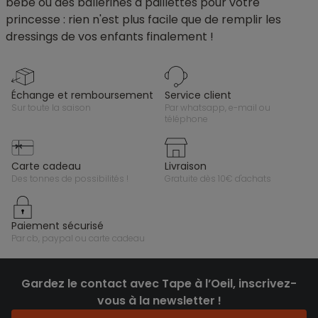
bébé ou des ballerines à paillettes pour votre
princesse : rien n'est plus facile que de remplir les
dressings de vos enfants finalement !
échange et remboursement
service client
sur toute la saison
par whatsapp, e-mail ou
téléphone
carte cadeau
livraison
des tonnes de possibilités !
gratuite dès 10€ d'achats
paiement sécurisé
par cb, paypal ou carte cadeau
Gardez le contact avec Tape à l’Oeil, inscrivez-
vous à la newsletter !