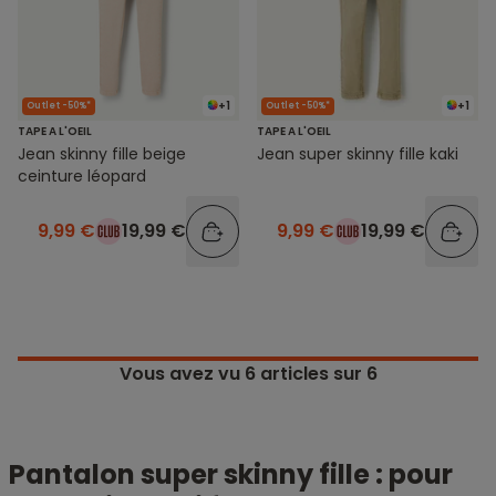
+1
+1
Outlet -50%*
Outlet -50%*
TAPE A L'OEIL
TAPE A L'OEIL
Jean skinny fille beige
Jean super skinny fille kaki
ceinture léopard
9,99 €
19,99 €
9,99 €
19,99 €
Vous avez vu
6
articles sur 6
Pantalon super skinny fille : pour