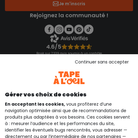
Je m'inscris
Rejoignez la communauté !
4.6/5
Basé sur 7 339 avis soumis à un contrôle
Voir l’attestation de confiance
Continuer sans accepter
Consulter les CGU
Téléchargez notre application
Découvrir notre application
Gérer vos choix de cookies
En acceptant les cookies,
vous profiterez d’une
navigation optimisée ainsi que de recommandations de
qui sommes-nous ?
produits plus adaptées à vos besoins. Ces cookies servent
à : mesurer l’audience et les performances du site,
besoin d'aide ?
identifier les éventuels bugs rencontrés, vous adresser —
directement ou par l’intermédiaire de nos
partenaires
—