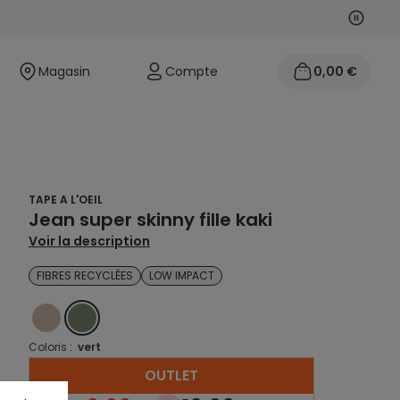
Suivan
Précéd
Magasin
Compte
0,00 €
TAPE A L'OEIL
Jean super skinny fille kaki
Voir la description
FIBRES RECYCLÉES
LOW IMPACT
BEIGE
VERT
Coloris :
vert
OUTLET