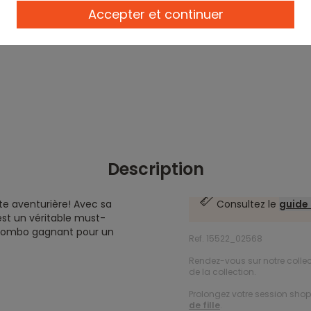
Accepter et continuer
Description
ite aventurière! Avec sa
Consultez le
guide 
est un véritable must-
e combo gagnant pour un
Ref. 15522_02568
Rendez-vous sur notre colle
de la collection.
Prolongez votre session shopp
de fille
.