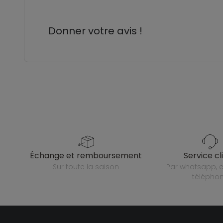
Donner votre avis !
échange et remboursement
service cl
sur toute la saison
par whatsapp, e-mail ou
télépho