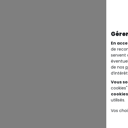
Gérer
En acce
de recom
servent 
éventuel
de nos
p
d’intérê
Vous so
cookies"
cookies
utilisés.
Vos choi