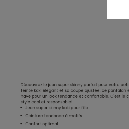
Découvrez le jean super skinny parfait pour votre pet
teinte kaki élégant et sa coupe ajustée, ce pantalon 
have pour un look tendance et confortable. C'est l
style cool et responsable!
Jean super skinny kaki pour fille
Ceinture tendance à motifs
Confort optimal