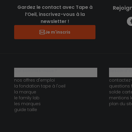
Gardez le contact avec Tape à
Rejoig
l’Oeil, inscrivez-vous à la
newsletter !
Je m'inscris
qui sommes-nous ?
besoin d'a
nos offres d'emploi
contactez
la fondation tape à l'oeil
questions 
la marque
solde car
le family lab
mentions l
les marques
plan du sit
guide taille