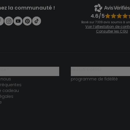
nez la communauté !
4.6/5
Basé sur 7 339 avis soumis à un
Voir l’attestation de con
Consulter les CGU
ide ?
le club fidélité
-nous
programme de fidélité
fréquentes
te cadeau
égales
e