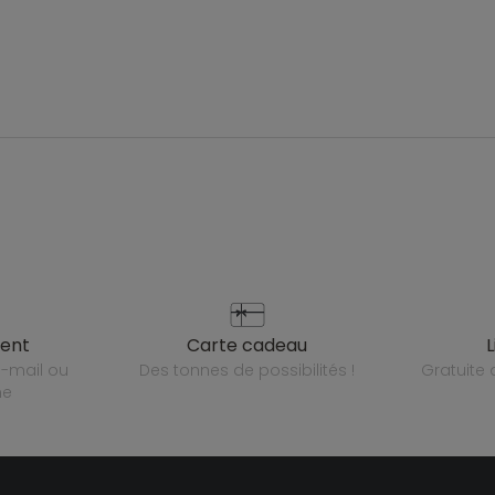
ient
carte cadeau
des tonnes de possibilités !
gratuit
ne