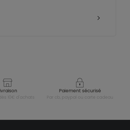
livraison
paiement sécurisé
e dès 10€ d'achats
par cb, paypal ou carte cadeau