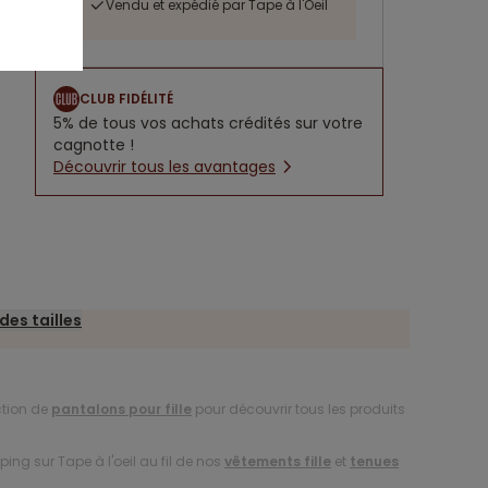
Vendu et expédié par Tape à l'Oeil
CLUB FIDÉLITÉ
5% de tous vos achats crédités sur votre
cagnotte !
Découvrir tous les avantages
des tailles
ction de
pantalons pour fille
pour découvrir tous les produits
ing sur Tape à l'oeil au fil de nos
vêtements fille
et
tenues