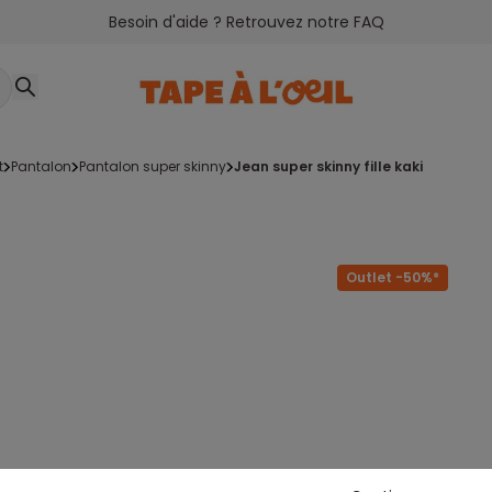
Besoin d'aide ? Retrouvez notre FAQ
t
pantalon
pantalon super skinny
jean super skinny fille kaki
Outlet -50%*