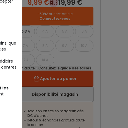
9,99 €
19,99 €
ccepter
-50%* sur cet article
Connectez-vous
2-3 A
4 A
5 A
6 A
ainsi que
7 A
8 A
9 A
10 A
ies
12 A
14 A
édiaire
 centres
Un doute ? Consultez le
guide des tailles
Ajouter au panier
e
 les
nt
Disponibilité magasin
Livraison offerte en magasin dès
10€ d'achat
Retour & échanges gratuits toute
la saison