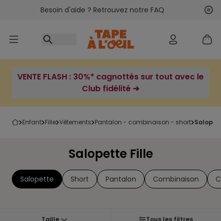
Besoin d'aide ? Retrouvez notre FAQ
Accéder au contenu
Sui
Pré
VENTE FLASH : 30%* cagnottés sur tout avec le
Club fidélité ➔
enfant
fille
vêtements
pantalon - combinaison - short
salopett
Salopette Fille
Salopette
Short
Pantalon
Combinaison
C
Taille
Tous les filtres