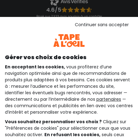
4.6/5
Basé sur 7 323 avis soumis à un contrôle
Voir l’attestation de confiance
Continuer sans accepter
Consulter les CGU
Téléchargez notre application
Découvrir notre application
Gérer vos choix de cookies
En acceptant les cookies,
vous profiterez d’une
navigation optimisée ainsi que de recommandations de
qui sommes-nous ?
produits plus adaptées à vos besoins. Ces cookies servent
à : mesurer l’audience et les performances du site,
besoin d'aide ?
identifier les éventuels bugs rencontrés, vous adresser —
directement ou par l’intermédiaire de nos
partenaires
—
le club fidélité
des communications et publicités en lien avec vos centres
d’intérêt et personnaliser votre expérience.
notre catalogue
Vous souhaitez personnaliser vos choix ?
Cliquez sur
"Préférences de cookies" pour sélectionner ceux que vous
souhaitez activer.
En refusant les cookies,
seuls ceux