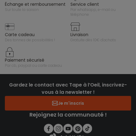
échange et remboursement
service client
sur toute la saison
par whatsapp, e-mail ou
téléphone
carte cadeau
livraison
des tonnes de possibilités !
gratuite dès 10€ d'achats
paiement sécurisé
par cb, paypal ou carte cadeau
Gardez le contact avec Tape à l’Oeil, inscrivez-
vous à la newsletter !
Je m'inscris
Rejoignez la communauté !