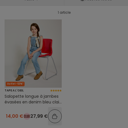
1 article
Outlet -50%*
TAPE A L'OEIL
Salopette longue à jambes
évasées en denim bleu clair
pour fille
14,00 €
27,99 €