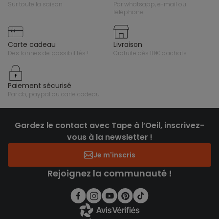
sur toute la saison
par whatsapp, e-mail ou
téléphone
carte cadeau
livraison
des tonnes de possibilités !
gratuite dès 10€ d'achats
paiement sécurisé
par cb, paypal ou carte cadeau
Gardez le contact avec Tape à l’Oeil, inscrivez-
vous à la newsletter !
Je m'inscris
Rejoignez la communauté !