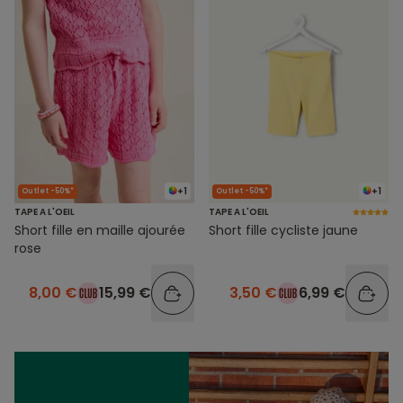
+1
+1
Outlet -50%*
Outlet -50%*
TAPE A L'OEIL
TAPE A L'OEIL
Short fille en maille ajourée
Short fille cycliste jaune
rose
8,00 €
15,99 €
3,50 €
6,99 €