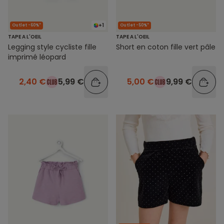
+1
Outlet -60%*
Outlet -50%*
TAPE A L'OEIL
TAPE A L'OEIL
Legging style cycliste fille
Short en coton fille vert pâle
imprimé léopard
2,40 €
5,99 €
5,00 €
9,99 €