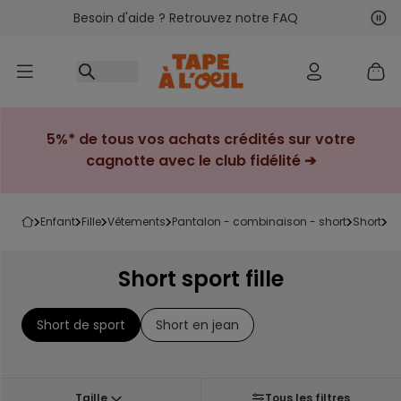
Besoin d'aide ? Retrouvez notre FAQ
Accéder au contenu
Sui
Pré
5%* de tous vos achats crédités sur votre
cagnotte avec le club fidélité ➔
enfant
fille
vêtements
pantalon - combinaison - short
short
s
Short sport fille
Short de sport
Short en jean
Taille
Tous les filtres