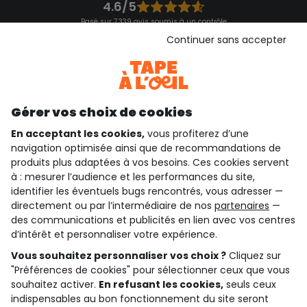
4.6/5
Basé sur 7 339 avis soumis à un contrôle
Voir l’attestation de confiance
Continuer sans accepter
Consulter les CGU
Téléchargez notre application
Découvrir notre application
Gérer vos choix de cookies
En acceptant les cookies,
vous profiterez d’une
navigation optimisée ainsi que de recommandations de
qui sommes-nous ?
produits plus adaptées à vos besoins. Ces cookies servent
à : mesurer l’audience et les performances du site,
besoin d'aide ?
identifier les éventuels bugs rencontrés, vous adresser —
directement ou par l’intermédiaire de nos
partenaires
—
le club fidélité
des communications et publicités en lien avec vos centres
d’intérêt et personnaliser votre expérience.
notre catalogue
Vous souhaitez personnaliser vos choix ?
Cliquez sur
"Préférences de cookies" pour sélectionner ceux que vous
souhaitez activer.
En refusant les cookies,
seuls ceux
Conditions générales de ventes et d'utilisation
indispensables au bon fonctionnement du site seront