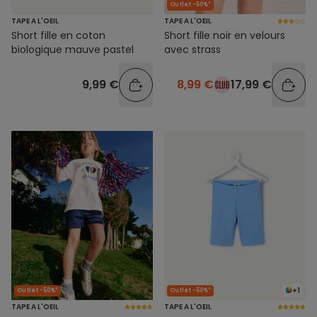
Outlet -50%*
TAPE A L'OEIL
TAPE A L'OEIL
Short fille en coton
Short fille noir en velours
biologique mauve pastel
avec strass
9,99 €
8,99 €
17,99 €
+1
Outlet -50%*
Outlet -50%*
TAPE A L'OEIL
TAPE A L'OEIL