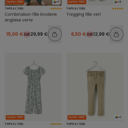
+1
+2
Outlet -50%*
Outlet -50%*
TAPE A L'OEIL
TAPE A L'OEIL
Combinaison fille broderie
Tregging fille vert
anglaise verte
15,00 €
29,99 €
6,50 €
12,99 €
+1
Outlet -50%*
Outlet -50%*
TAPE A L'OEIL
TAPE A L'OEIL