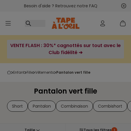
Besoin d'aide ? Retrouvez notre FAQ
Accéder au contenu
Sui
Pré
VENTE FLASH : 30%* cagnottés sur tout avec le
Club fidélité ➔
enfant
fille
vêtements
pantalon vert fille
Pantalon vert fille
Short
Pantalon
Combinaison
Combishort
Taille
Tous les filtres
1