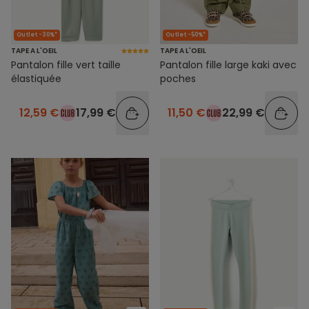
Outlet -30%*
Outlet -50%*
TAPE A L'OEIL
TAPE A L'OEIL
Pantalon fille vert taille
Pantalon fille large kaki avec
élastiquée
poches
12,59 €
17,99 €
11,50 €
22,99 €