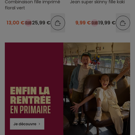
Combinaison fille imprimé
Jean super skinny fille kaki
floral vert
13,00 €
25,99 €
9,99 €
19,99 €