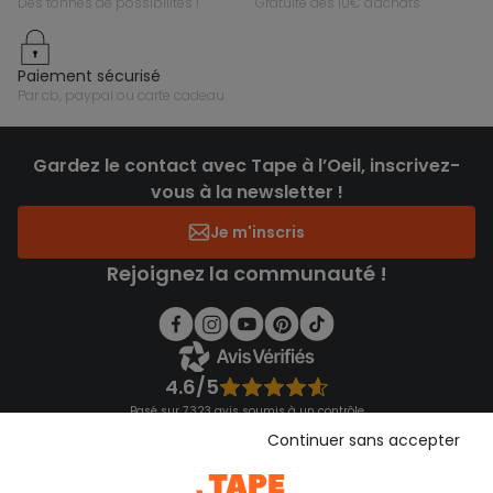
des tonnes de possibilités !
gratuite dès 10€ d'achats
paiement sécurisé
par cb, paypal ou carte cadeau
Gardez le contact avec Tape à l’Oeil, inscrivez-
vous à la newsletter !
Je m'inscris
Rejoignez la communauté !
4.6/5
Basé sur 7 323 avis soumis à un contrôle
Voir l’attestation de confiance
Continuer sans accepter
Consulter les CGU
Téléchargez notre application