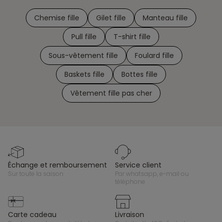
Chemise fille
Gilet fille
Manteau fille
Pull fille
T-shirt fille
Sous-vêtement fille
Foulard fille
Baskets fille
Bottes fille
Vêtement fille pas cher
échange et remboursement
service client
sur toute la saison
par whatsapp, e-mail ou
téléphone
carte cadeau
livraison