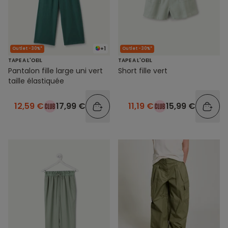
+1
Outlet -30%*
Outlet -30%*
TAPE A L'OEIL
TAPE A L'OEIL
Pantalon fille large uni vert
Short fille vert
taille élastiquée
12,59 €
17,99 €
11,19 €
15,99 €