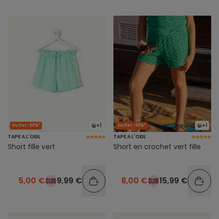
+1
+1
Outlet -50%*
Outlet -50%*
TAPE A L'OEIL
TAPE A L'OEIL
Short fille vert
Short en crochet vert fille
5,00 €
9,99 €
8,00 €
15,99 €