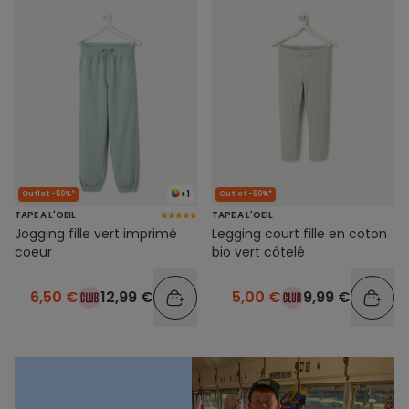
+1
Outlet -50%*
Outlet -50%*
TAPE A L'OEIL
TAPE A L'OEIL
Jogging fille vert imprimé
Legging court fille en coton
coeur
bio vert côtelé
6,50 €
12,99 €
5,00 €
9,99 €