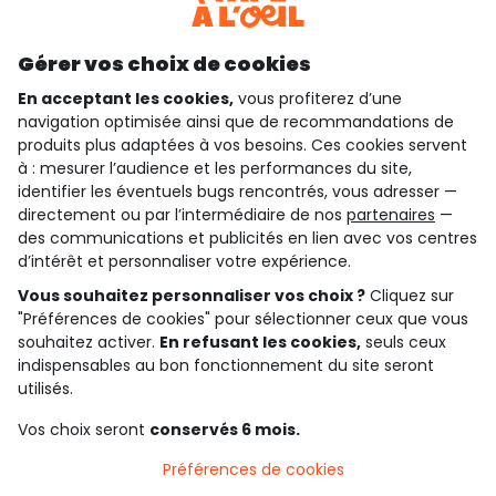
Découvrir notre application
Gérer vos choix de cookies
En acceptant les cookies,
vous profiterez d’une
navigation optimisée ainsi que de recommandations de
qui sommes-nous ?
produits plus adaptées à vos besoins. Ces cookies servent
à : mesurer l’audience et les performances du site,
besoin d'aide ?
identifier les éventuels bugs rencontrés, vous adresser —
directement ou par l’intermédiaire de nos
partenaires
—
le club fidélité
des communications et publicités en lien avec vos centres
d’intérêt et personnaliser votre expérience.
notre catalogue
Vous souhaitez personnaliser vos choix ?
Cliquez sur
"Préférences de cookies" pour sélectionner ceux que vous
souhaitez activer.
En refusant les cookies,
seuls ceux
Conditions générales de ventes et d'utilisation
indispensables au bon fonctionnement du site seront
Conditions d’utilisation des réseaux sociaux
utilisés.
Politique de confidentialité
*Conditions des offres
Vos choix seront
conservés 6 mois.
Cookies et données personnelles
Accessibilité : partiellement conforme
Préférences de cookies
Paramètres des cookies