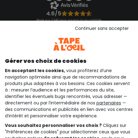
4.6/5
Basé sur 7 343 avis soumis à un contrôle
Voir l’attestation de confiance
Continuer sans accepter
Consulter les CGU
Téléchargez notre application
Découvrir notre application
Gérer vos choix de cookies
En acceptant les cookies,
vous profiterez d’une
navigation optimisée ainsi que de recommandations de
qui sommes-nous ?
produits plus adaptées à vos besoins. Ces cookies servent
à : mesurer l’audience et les performances du site,
besoin d'aide ?
identifier les éventuels bugs rencontrés, vous adresser —
directement ou par l’intermédiaire de nos
partenaires
—
le club fidélité
des communications et publicités en lien avec vos centres
d’intérêt et personnaliser votre expérience.
notre catalogue
Vous souhaitez personnaliser vos choix ?
Cliquez sur
"Préférences de cookies" pour sélectionner ceux que vous