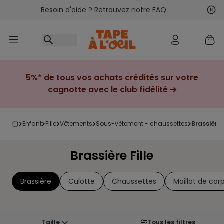
Besoin d'aide ? Retrouvez notre FAQ
Accéder au contenu
Sui
Pré
5%* de tous vos achats crédités sur votre
cagnotte avec le club fidélité ➔
enfant
fille
vêtements
sous-vêtement - chaussettes
brassière 
Brassière Fille
Brassière
Culotte
Chaussettes
Maillot de cor
Taille
Tous les filtres