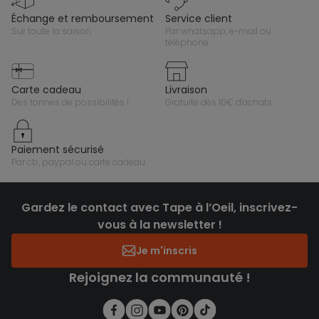
échange et remboursement
service client
sur toute la saison
par whatsapp, e-mail ou
téléphone
carte cadeau
livraison
des tonnes de possibilités !
gratuite dès 10€ d'achats
paiement sécurisé
par cb, paypal ou carte cadeau
Gardez le contact avec Tape à l’Oeil, inscrivez-
vous à la newsletter !
Je m'inscris
Rejoignez la communauté !