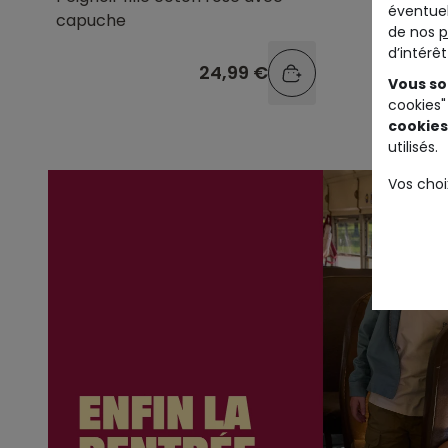
éventuel
capuche
de nos
p
d’intérê
24,99 €
Vous so
cookies"
cookies
utilisés.
Vos choi