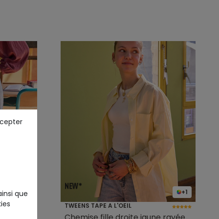
ccepter
+1
ainsi que
ies
TWEENS TAPE A L'OEIL
ir
Chemise fille droite jaune rayée