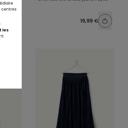
édiaire
 centres
9 €
19,99 €
e
 les
nt