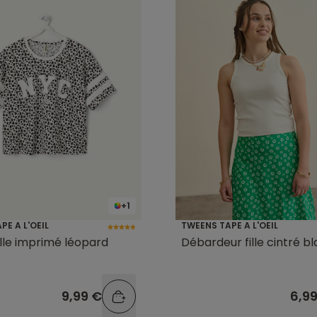
+1
PE A L'OEIL
TWEENS TAPE A L'OEIL
fille imprimé léopard
Débardeur fille cintré b
9,99 €
6,9