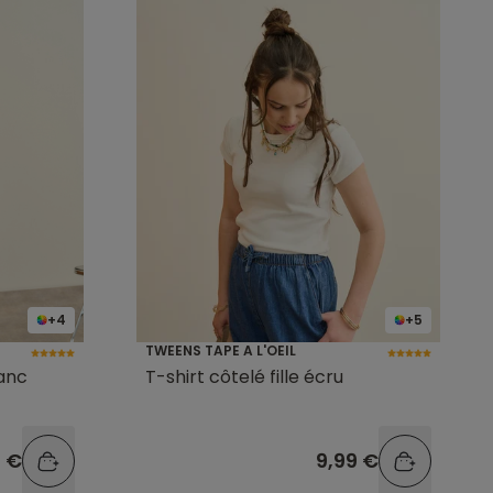
+4
+5
TWEENS TAPE A L'OEIL
lanc
T-shirt côtelé fille écru
9 €
9,99 €