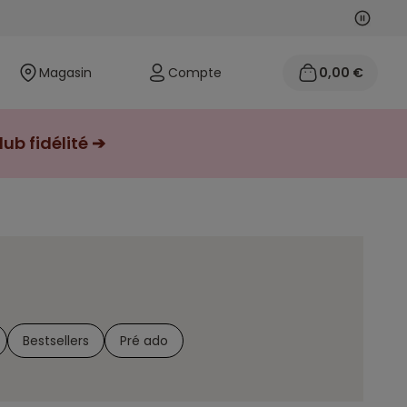
Suivan
Précéd
Magasin
Compte
0,00 €
ub fidélité ➔
Bestsellers
Pré ado