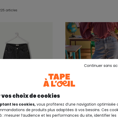
225 articles
Continuer sans a
 vos choix de cookies
ptant les cookies,
vous profiterez d’une navigation optimisée 
mandations de produits plus adaptées à vos besoins. Ces cook
PE A L'OEIL
TWEENS TAPE A L'OEIL
à : mesurer l’audience et les performances du site, identifier les
 fille large imprimé noir
Jean fille large denim cla