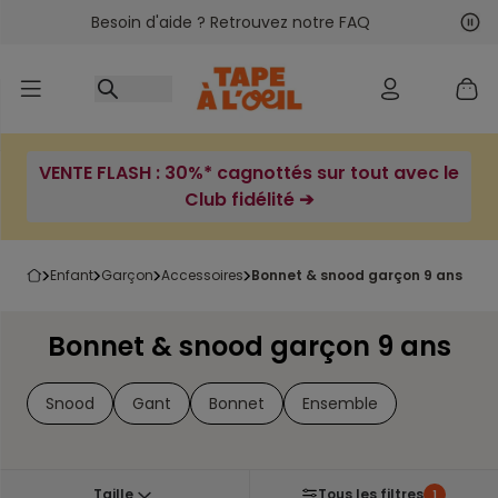
Besoin d'aide ? Retrouvez notre FAQ
Accéder au contenu
Sui
Pré
VENTE FLASH : 30%* cagnottés sur tout avec le
Club fidélité ➔
enfant
garçon
accessoires
bonnet & snood garçon 9 ans
Bonnet & snood garçon 9 ans
Snood
Gant
Bonnet
Ensemble
Taille
Tous les filtres
1