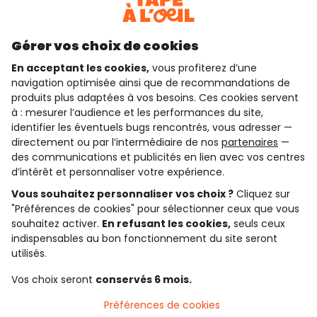
Découvrir notre application
Gérer vos choix de cookies
En acceptant les cookies,
vous profiterez d’une
navigation optimisée ainsi que de recommandations de
qui sommes-nous ?
produits plus adaptées à vos besoins. Ces cookies servent
à : mesurer l’audience et les performances du site,
besoin d'aide ?
identifier les éventuels bugs rencontrés, vous adresser —
directement ou par l’intermédiaire de nos
partenaires
—
le club fidélité
des communications et publicités en lien avec vos centres
d’intérêt et personnaliser votre expérience.
notre catalogue
Vous souhaitez personnaliser vos choix ?
Cliquez sur
"Préférences de cookies" pour sélectionner ceux que vous
souhaitez activer.
En refusant les cookies,
seuls ceux
indispensables au bon fonctionnement du site seront
Conditions générales de ventes et d'utilisation
Conditions d’utilisation des réseaux sociaux
utilisés.
Politique de confidentialité
*Conditions des offres
Vos choix seront
conservés 6 mois.
Cookies et données personnelles
Accessibilité : partiellement conforme
Préférences de cookies
Paramètres des cookies