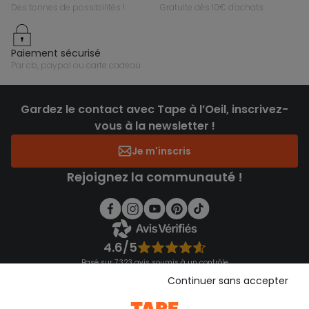
des tonnes de possibilités !
gratuite dès 10€ d'achats
paiement sécurisé
par cb, paypal ou carte cadeau
Gardez le contact avec Tape à l’Oeil, inscrivez-
vous à la newsletter !
Je m'inscris
Rejoignez la communauté !
4.6/5
Basé sur 7 323 avis soumis à un contrôle
Voir l’attestation de confiance
Continuer sans accepter
Consulter les CGU
Téléchargez notre application