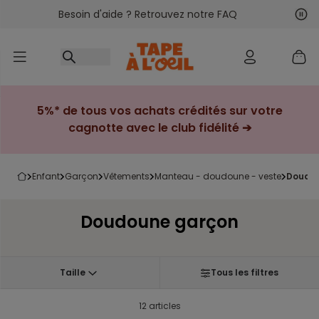
Besoin d'aide ? Retrouvez notre FAQ
Accéder au contenu
Sui
Pré
5%* de tous vos achats crédités sur votre
cagnotte avec le club fidélité ➔
enfant
garçon
vêtements
manteau - doudoune - veste
doudo
Doudoune garçon
Taille
Tous les filtres
12 articles