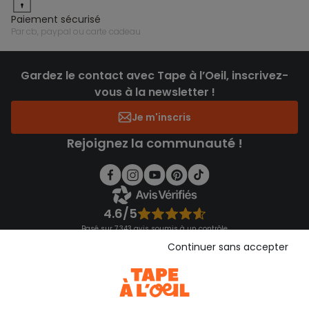
paiement sécurisé
par cb, paypal ou carte cadeau
Gardez le contact avec Tape à l’Oeil, inscrivez-
vous à la newsletter !
Je m'inscris
Rejoignez la communauté !
4.6/5
Basé sur 7 343 avis soumis à un contrôle
Voir l’attestation de confiance
Continuer sans accepter
Consulter les CGU
Téléchargez notre application
Découvrir notre application