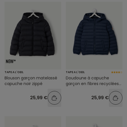
TAPE A L'OEIL
TAPE A L'OEIL
Blouson garçon matelassé
Doudoune à capuche
capuche noir zippé
garçon en fibres recyclées
bleu marine
25,99 €
25,99 €