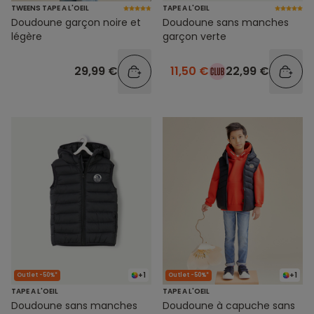
TWEENS TAPE A L'OEIL
TAPE A L'OEIL
Doudoune garçon noire et
Doudoune sans manches
légère
garçon verte
29,99 €
11,50 €
22,99 €
+1
+1
Outlet -50%*
Outlet -50%*
TAPE A L'OEIL
TAPE A L'OEIL
Doudoune sans manches
Doudoune à capuche sans