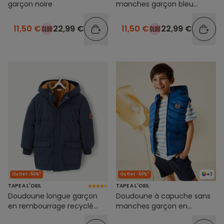
garçon noire
manches garçon bleu
marine
11,50 €
22,99 €
11,50 €
22,99 €
+1
Outlet -50%*
Outlet -50%*
TAPE A L'OEIL
TAPE A L'OEIL
Doudoune longue garçon
Doudoune à capuche sans
en rembourrage recyclé
manches garçon en
bleu marine
rembourrage recyclé bleue