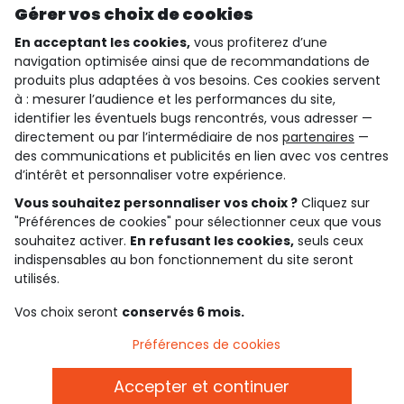
Gérer vos choix de cookies
En acceptant les cookies,
vous profiterez d’une
navigation optimisée ainsi que de recommandations de
qui sommes-nous ?
produits plus adaptées à vos besoins. Ces cookies servent
à : mesurer l’audience et les performances du site,
besoin d'aide ?
identifier les éventuels bugs rencontrés, vous adresser —
directement ou par l’intermédiaire de nos
partenaires
—
le club fidélité
des communications et publicités en lien avec vos centres
d’intérêt et personnaliser votre expérience.
notre catalogue
Vous souhaitez personnaliser vos choix ?
Cliquez sur
"Préférences de cookies" pour sélectionner ceux que vous
souhaitez activer.
En refusant les cookies,
seuls ceux
Conditions générales de ventes et d'utilisation
indispensables au bon fonctionnement du site seront
Conditions d’utilisation des réseaux sociaux
utilisés.
Politique de confidentialité
*Conditions des offres
Vos choix seront
conservés 6 mois.
Cookies et données personnelles
Accessibilité : partiellement conforme
Préférences de cookies
Paramètres des cookies
Accepter et continuer
Français