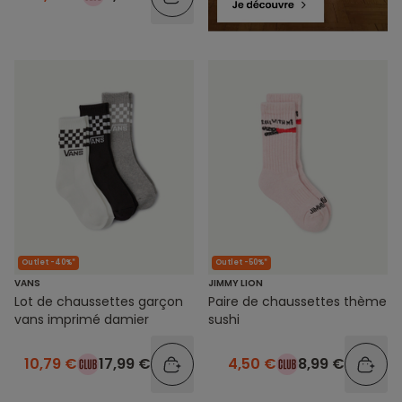
Outlet -40%*
Outlet -50%*
VANS
JIMMY LION
Lot de chaussettes garçon
Paire de chaussettes thème
vans imprimé damier
sushi
10,79 €
17,99 €
4,50 €
8,99 €