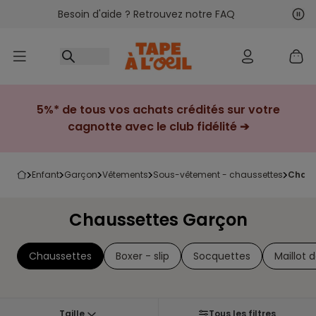
Besoin d'aide ? Retrouvez notre FAQ
Accéder au contenu
Sui
Pré
5%* de tous vos achats crédités sur votre
cagnotte avec le club fidélité ➔
enfant
garçon
vêtements
sous-vêtement - chaussettes
chau
Chaussettes Garçon
Chaussettes
Boxer - slip
Socquettes
Maillot 
Taille
Tous les filtres