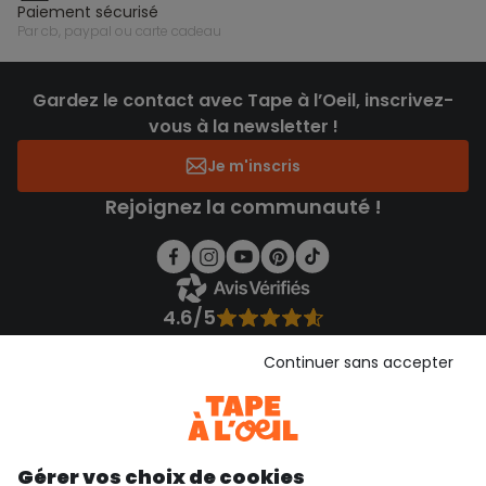
paiement sécurisé
par cb, paypal ou carte cadeau
Gardez le contact avec Tape à l’Oeil, inscrivez-
vous à la newsletter !
Je m'inscris
Rejoignez la communauté !
4.6/5
Basé sur 7 339 avis soumis à un contrôle
Voir l’attestation de confiance
Continuer sans accepter
Consulter les CGU
Téléchargez notre application
Découvrir notre application
Gérer vos choix de cookies