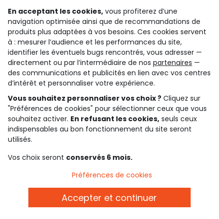
En acceptant les cookies,
vous profiterez d’une
navigation optimisée ainsi que de recommandations de
qui sommes-nous ?
produits plus adaptées à vos besoins. Ces cookies servent
à : mesurer l’audience et les performances du site,
besoin d'aide ?
identifier les éventuels bugs rencontrés, vous adresser —
directement ou par l’intermédiaire de nos
partenaires
—
le club fidélité
des communications et publicités en lien avec vos centres
d’intérêt et personnaliser votre expérience.
notre catalogue
Vous souhaitez personnaliser vos choix ?
Cliquez sur
"Préférences de cookies" pour sélectionner ceux que vous
souhaitez activer.
En refusant les cookies,
seuls ceux
indispensables au bon fonctionnement du site seront
Conditions générales de ventes et d'utilisation
utilisés.
Conditions d’utilisation des réseaux sociaux
Politique de confidentialité
*Conditions des offres
Vos choix seront
conservés 6 mois.
Cookies et données personnelles
Accessibilité : partiellement conforme
Préférences de cookies
Paramètres des cookies
Accepter et continuer
Français