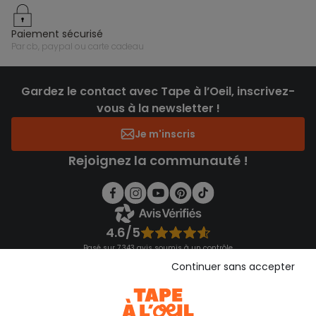
paiement sécurisé
par cb, paypal ou carte cadeau
Gardez le contact avec Tape à l’Oeil, inscrivez-
vous à la newsletter !
Je m'inscris
Rejoignez la communauté !
4.6/5
Basé sur 7 343 avis soumis à un contrôle
Voir l’attestation de confiance
Continuer sans accepter
Consulter les CGU
Téléchargez notre application