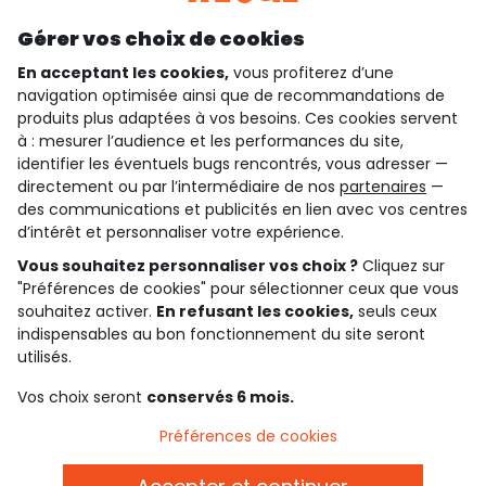
Découvrir notre application
Gérer vos choix de cookies
En acceptant les cookies,
vous profiterez d’une
navigation optimisée ainsi que de recommandations de
qui sommes-nous ?
produits plus adaptées à vos besoins. Ces cookies servent
à : mesurer l’audience et les performances du site,
besoin d'aide ?
identifier les éventuels bugs rencontrés, vous adresser —
directement ou par l’intermédiaire de nos
partenaires
—
le club fidélité
des communications et publicités en lien avec vos centres
d’intérêt et personnaliser votre expérience.
notre catalogue
Vous souhaitez personnaliser vos choix ?
Cliquez sur
"Préférences de cookies" pour sélectionner ceux que vous
souhaitez activer.
En refusant les cookies,
seuls ceux
Conditions générales de ventes et d'utilisation
indispensables au bon fonctionnement du site seront
Conditions d’utilisation des réseaux sociaux
utilisés.
Politique de confidentialité
*Conditions des offres
Vos choix seront
conservés 6 mois.
Cookies et données personnelles
Accessibilité : partiellement conforme
Préférences de cookies
Paramètres des cookies