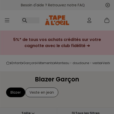
Besoin d'aide ? Retrouvez notre FAQ
Accéder au contenu
Sui
Pré
5%* de tous vos achats crédités sur votre
cagnotte avec le club fidélité ➔
enfant
garçon
vêtements
manteau - doudoune - veste
veste
Blazer Garçon
Blazer
Veste en jean
Taille
Tous les filtres