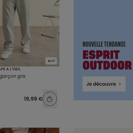
+1
PE A L'OEIL
garçon gris
19,99 €