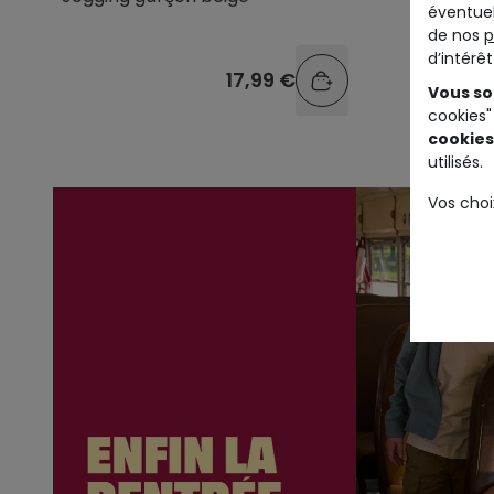
éventuel
élastiqu
de nos
p
d’intérê
17,99 €
Vous so
cookies"
cookies
utilisés.
Vos choi