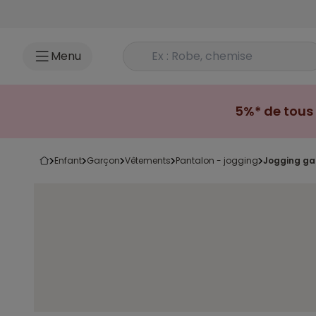
Accéder au contenu
Rechercher un produit
Menu
5%* de tous 
enfant
garçon
vêtements
pantalon - jogging
jogging ga