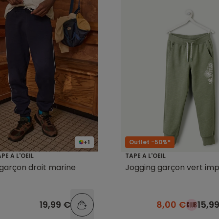
+1
Outlet -50%*
PE A L'OEIL
TAPE A L'OEIL
garçon droit marine
Jogging garçon vert im
19,99 €
8,00 €
15,9