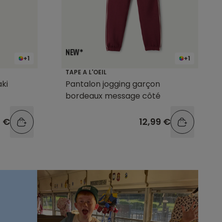
+1
+1
TAPE A L'OEIL
ki
Pantalon jogging garçon
bordeaux message côté
9 €
12,99 €