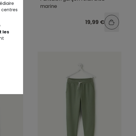
édiaire
marine
 centres
9 €
19,99 €
e
 les
nt