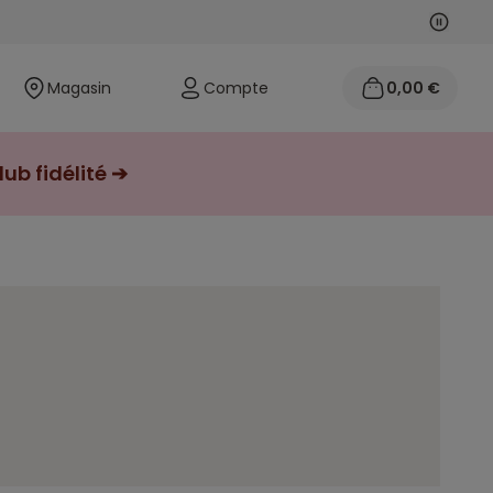
Suivan
Précéd
Magasin
Compte
0,00 €
ub fidélité ➔