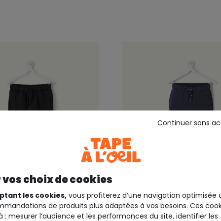
Continuer sans a
 vos choix de cookies
ptant les cookies,
vous profiterez d’une navigation optimisée 
mandations de produits plus adaptées à vos besoins. Ces cook
EIL
TAPE A L'OEIL
à : mesurer l’audience et les performances du site, identifier les
 garçon cargo noir taille
Jogging garçon bleu ma