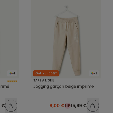
+1
Outlet -50%*
+1
TAPE A L'OEIL
primé
Jogging garçon beige imprimé
9 €
8,00 €
15,99 €