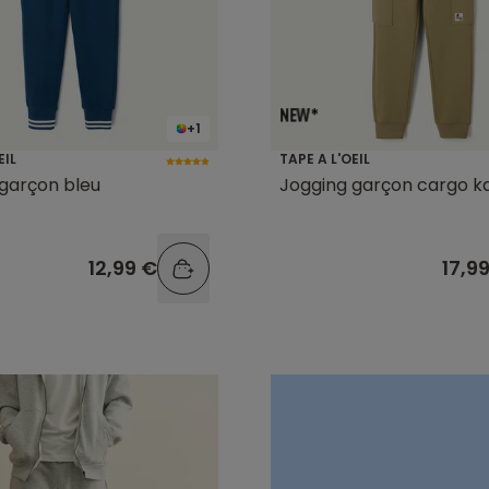
+1
EIL
TAPE A L'OEIL
garçon bleu
Jogging garçon cargo ka
12,99 €
17,9