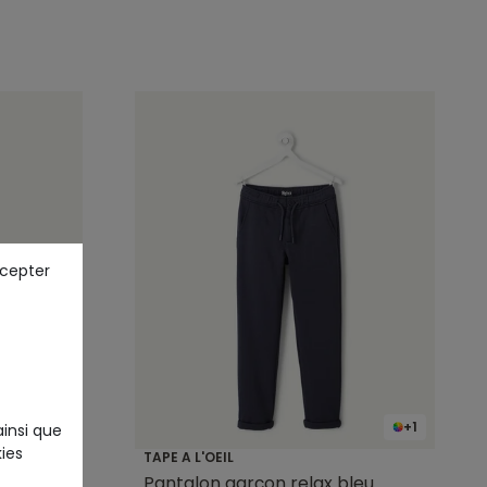
ccepter
+1
ainsi que
ies
TAPE A L'OEIL
rine
Pantalon garçon relax bleu